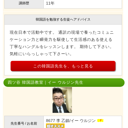
11年
講師歴
韓国語を勉強する生徒へアドバイス
現在日本で活動中です。 通訳の現場で養ったコミュニ
ケーション力と瞬発力を駆使して生活感のある使える
丁寧なハングルをレッスンします。 期待して下さい。
気軽にいらっしゃって下さーい。
この韓国語先生を、もっと見る
四ツ谷 韓国語教室｜イー ウルジン先生
8677 李 乙鎮/イー ウルジン
先生番号 / お名前