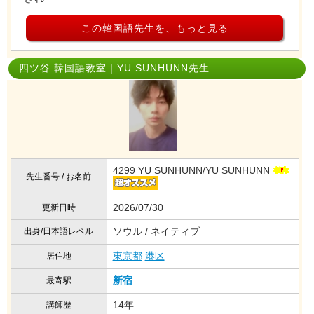
この韓国語先生を、もっと見る
四ツ谷 韓国語教室｜YU SUNHUNN先生
4299 YU SUNHUNN/YU SUNHUNN
先生番号 / お名前
2026/07/30
更新日時
ソウル / ネイティブ
出身/日本語レベル
東京都
港区
居住地
新宿
最寄駅
14年
講師歴