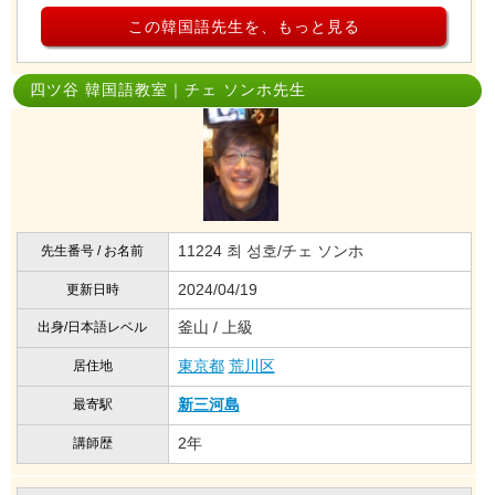
この韓国語先生を、もっと見る
四ツ谷 韓国語教室｜チェ ソンホ先生
11224 최 성호/チェ ソンホ
先生番号 / お名前
2024/04/19
更新日時
釜山 / 上級
出身/日本語レベル
東京都
荒川区
居住地
新三河島
最寄駅
2年
講師歴