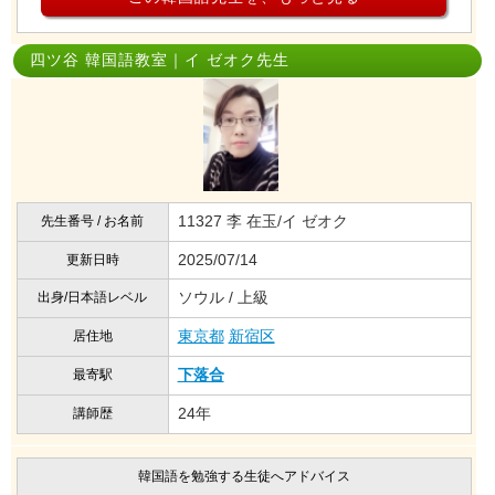
四ツ谷 韓国語教室｜イ ゼオク先生
11327 李 在玉/イ ゼオク
先生番号 / お名前
2025/07/14
更新日時
ソウル / 上級
出身/日本語レベル
東京都
新宿区
居住地
下落合
最寄駅
24年
講師歴
韓国語を勉強する生徒へアドバイス