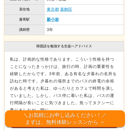
東京都
葛飾区
居住地
新小岩
最寄駅
3年
講師歴
韓国語を勉強する生徒へアドバイス
私は、計画的な性格であります。こういう性格を持つ
ことになったきっかけは、旅行の時、計画の重要性を
経験したからです。3年前、ある有名な夕暮れの名所を
訪ねた時です。夕暮れの場所までのバスの終電の余裕
があると考えた私は、ゆったりとカフェで時間を潰し
ていました。しかし、バス停に着いた私は、バスの運
行間隔が長いことに気づきました。焦ってタクシーに
乗りましたが、間に...
＼お気軽にお申し込みください！／
まずは、無料体験レッスンから ＞
この韓国語先生を、もっと見る