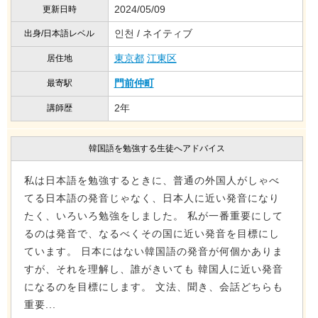
2024/05/09
更新日時
인천 / ネイティブ
出身/日本語レベル
東京都
江東区
居住地
門前仲町
最寄駅
2年
講師歴
韓国語を勉強する生徒へアドバイス
私は日本語を勉強するときに、普通の外国人がしゃべ
てる日本語の発音じゃなく、日本人に近い発音になり
たく、いろいろ勉強をしました。 私が一番重要にして
るのは発音で、なるべくその国に近い発音を目標にし
ています。 日本にはない韓国語の発音が何個かありま
すが、それを理解し、誰がきいても 韓国人に近い発音
になるのを目標にします。 文法、聞き、会話どちらも
重要...