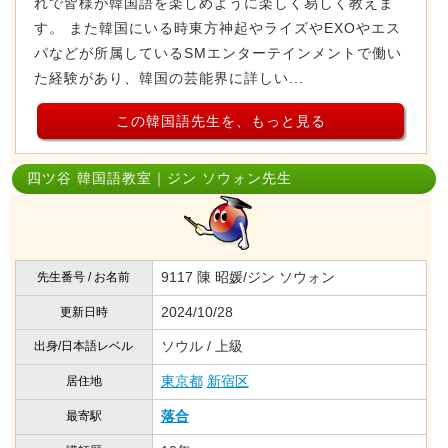
れで皆様が韓国語を楽しめように楽しく易しく教えま
す。 また韓国にいる時東方神起やライズやEXOやエス
パなどが所属しているSMエンターテインメントで働い
た経験があり、韓国の芸能界に詳しい...
この韓国語先生を、もっと見る
四ツ谷 韓国語教室｜ジン ソウォン先生
9117 陳 昭媛/ジン ソウォン
先生番号 / お名前
2024/10/28
更新日時
ソウル / 上級
出身/日本語レベル
東京都
新宿区
居住地
落合
最寄駅