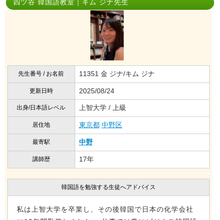
四ツ谷 韓国語教室｜キム ジナ先生
11351 金 ジナ/キム ジナ
先生番号 / お名前
2025/08/24
更新日時
上智大学 / 上級
出身/日本語レベル
東京都
中野区
居住地
中野
最寄駅
17年
講師歴
韓国語を勉強する生徒へアドバイス
私は上智大学を卒業し、その後韓国で日本の化学会社