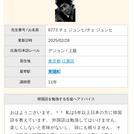
8773 チェ ジュンヒ/チェ ジュンヒ
先生番号 / お名前
2025/02/28
更新日時
デジョン / 上級
出身/日本語レベル
東京都
江東区
居住地
東陽町
最寄駅
11年
講師歴
韓国語を勉強する生徒へアドバイス
おはようございます。＾＾ 私は5年以上日本の方に韓国
語を教えています。 外国語は勉強してはいけません。
楽しくしないと意味がないし、 頭にも残りません。 そ