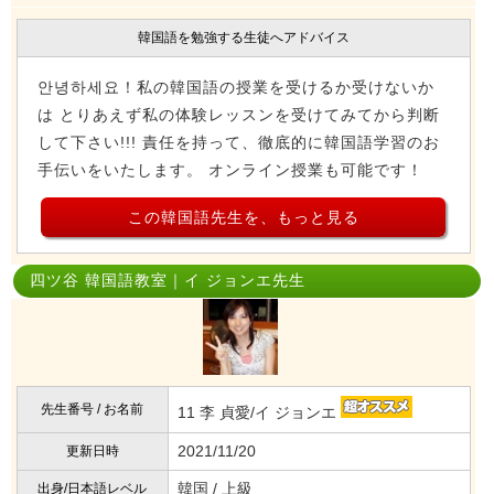
韓国語を勉強する生徒へアドバイス
안녕하세요！私の韓国語の授業を受けるか受けないか
は とりあえず私の体験レッスンを受けてみてから判断
して下さい!!! 責任を持って、徹底的に韓国語学習のお
手伝いをいたします。 オンライン授業も可能です！
この韓国語先生を、もっと見る
四ツ谷 韓国語教室｜イ ジョンエ先生
先生番号 / お名前
11 李 貞愛/イ ジョンエ
2021/11/20
更新日時
韓国 / 上級
出身/日本語レベル