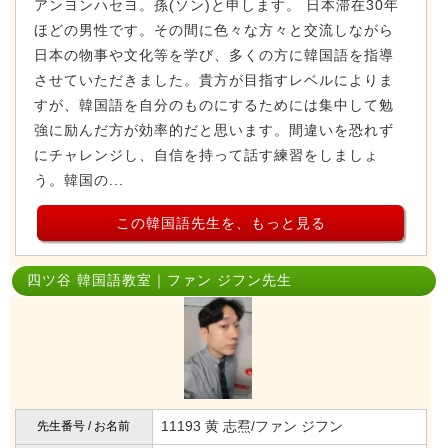
アンヨンハセヨ。孫(ソン)と申します。 日本滞在30年
ほどの男性です。その間に色々な方々と交流しながら
日本の物事や文化等を学び、多くの方に韓国語を指導
させていただきました。貴方が目指すレベルによりま
すが、韓国語を自分のものにするためには集中して勉
強に励んだ方が効率的だと思います。間違いを恐れず
にチャレンジし、自信を持って話す練習をしましょ
う。韓国の...
この韓国語先生を、もっと見る
四ツ谷 韓国語教室｜ファン ジフン先生
11193 黄 志焄/ファン ジフン
先生番号 / お名前