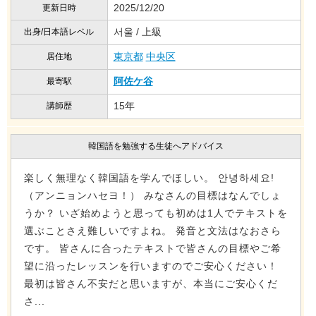
2025/12/20
更新日時
서울 / 上級
出身/日本語レベル
東京都
中央区
居住地
阿佐ケ谷
最寄駅
15年
講師歴
韓国語を勉強する生徒へアドバイス
楽しく無理なく韓国語を学んでほしい。 안녕하세요!
（アンニョンハセヨ！） みなさんの目標はなんでしょ
うか？ いざ始めようと思っても初めは1人でテキストを
選ぶことさえ難しいですよね。 発音と文法はなおさら
です。 皆さんに合ったテキストで皆さんの目標やご希
望に沿ったレッスンを行いますのでご安心ください！
最初は皆さん不安だと思いますが、本当にご安心くだ
さ...