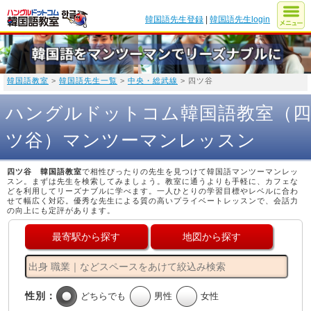
韓国語先生登録
|
韓国語先生login
韓国語教室
>
韓国語先生一覧
>
中央・総武線
> 四ツ谷
ハングルドットコム韓国語教室（
ツ谷）マンツーマンレッスン
四ツ谷 韓国語教室
で相性ぴったりの先生を見つけて韓国語マンツーマンレッ
スン。まずは先生を検索してみましょう。教室に通うよりも手軽に、カフェな
どを利用してリーズナブルに学べます。一人ひとりの学習目標やレベルに合わ
せて幅広く対応。優秀な先生による質の高いプライベートレッスンで、会話力
の向上にも定評があります。
最寄駅から探す
地図から探す
性別：
どちらでも
男性
女性