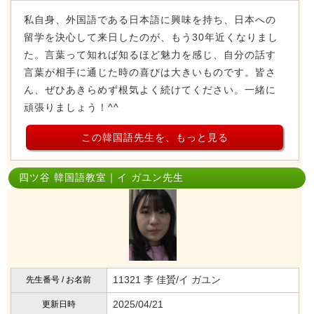
私自身、外国語である日本語に興味を持ち、日本への
留学を決心して来日したのが、もう30年近くなりまし
た。言葉って知れば知るほど魅力を感じ、自分の話す
言葉が相手に通じた時の喜びは大きいものです。皆さ
ん、ぜひあきらめず根気よく続けてください。一緒に
頑張りましょう！^^
この韓国語先生を、もっと見る
四ツ谷 韓国語教室｜イ ガユン先生
11321 李 佳贇/イ ガユン
先生番号 / お名前
2025/04/21
更新日時