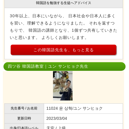
韓国語を勉強する生徒へアドバイス
30年以上、日本にいながら、 日本社会や日本人に多く
を習い、理解できるようになりました。 それを返すつ
もりで、 韓国語の講師となり、1個ずつ共有していきた
いと思います。 よろしくお願いします。
この韓国語先生を、もっと見る
四ツ谷 韓国語教室｜ユン サンヒョク先生
11024 윤 상혁/ユン サンヒョク
先生番号 / お名前
2023/03/04
更新日時
天安 / 上級
出身/日本語レベル