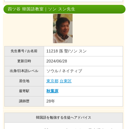
四ツ谷 韓国語教室｜ソン スン先生
11218 孫 聖/ソン スン
先生番号 / お名前
2024/06/28
更新日時
ソウル / ネイティブ
出身/日本語レベル
東京都
台東区
居住地
秋葉原
最寄駅
28年
講師歴
韓国語を勉強する生徒へアドバイス