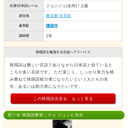
ジョンジュ(全州) / 上級
出身/日本語レベル
東京都
文京区
居住地
護国寺
最寄駅
1年
講師歴
韓国語を勉強する生徒へアドバイス
韓国語は難しい言語でありながら日本語と似ていると
ころが多い言語です。 ただ楽しく、しっかり実力を積
み重ねて韓国語能力者になりたいという人たちの先
生、あるいは助力者になりたいです。
この韓国語先生を、もっと見る
四ツ谷 韓国語教室｜チェ ジュンヒ先生