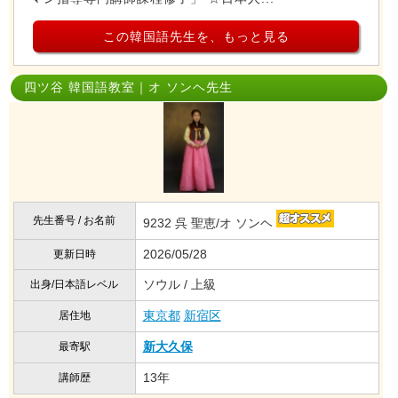
この韓国語先生を、もっと見る
四ツ谷 韓国語教室｜オ ソンヘ先生
先生番号 / お名前
9232 呉 聖恵/オ ソンヘ
2026/05/28
更新日時
ソウル / 上級
出身/日本語レベル
東京都
新宿区
居住地
新大久保
最寄駅
13年
講師歴