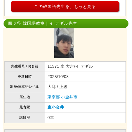
この韓国語先生を、もっと見る
四ツ谷 韓国語教室｜イ デギル先生
11371 李 大吉/イ デギル
先生番号 / お名前
2025/10/08
更新日時
大邱 / 上級
出身/日本語レベル
東京都
小金井市
居住地
東小金井
最寄駅
0年
講師歴