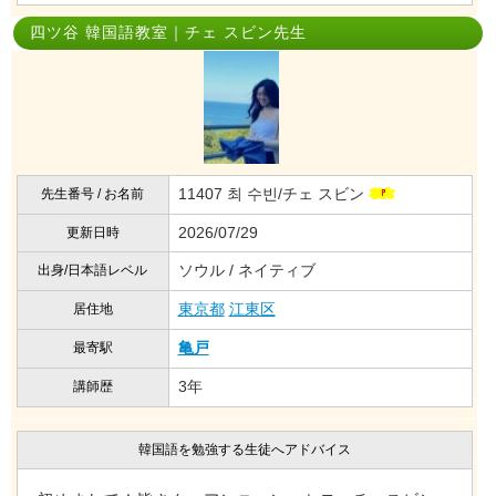
四ツ谷 韓国語教室｜チェ スビン先生
11407 최 수빈/チェ スビン
先生番号 / お名前
2026/07/29
更新日時
ソウル / ネイティブ
出身/日本語レベル
東京都
江東区
居住地
亀戸
最寄駅
3年
講師歴
韓国語を勉強する生徒へアドバイス