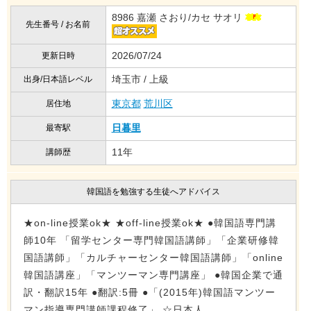
8986 嘉瀬 さおり/カセ サオリ
先生番号 / お名前
2026/07/24
更新日時
埼玉市 / 上級
出身/日本語レベル
東京都
荒川区
居住地
日暮里
最寄駅
11年
講師歴
韓国語を勉強する生徒へアドバイス
★on-line授業ok★ ★off-line授業ok★ ●韓国語専門講
師10年 「留学センター専門韓国語講師」「企業研修韓
国語講師」「カルチャーセンター韓国語講師」「online
韓国語講座」「マンツーマン専門講座」 ●韓国企業で通
訳・翻訳15年 ●翻訳:5冊 ●「(2015年)韓国語マンツー
マン指導専門講師課程修了」 ☆日本人...