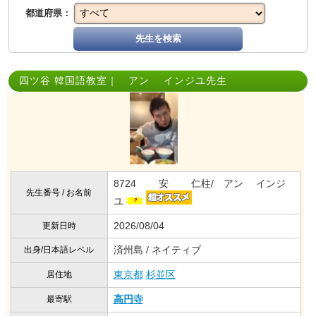
都道府県：
先生を検索
四ツ谷 韓国語教室｜ アン インジユ先生
8724 安 仁柱/ アン インジ
先生番号 / お名前
ユ
2026/08/04
更新日時
済州島 / ネイティブ
出身/日本語レベル
東京都
杉並区
居住地
高円寺
最寄駅