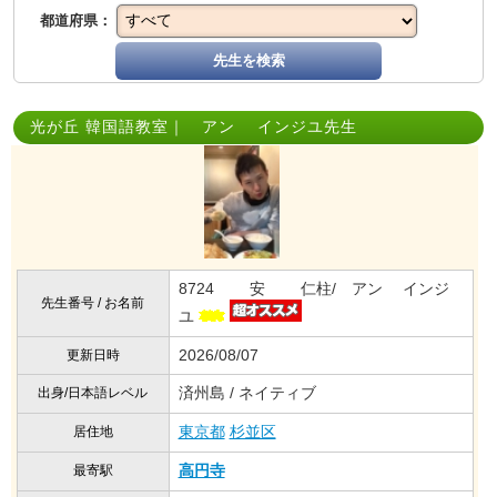
都道府県：
先生を検索
光が丘 韓国語教室｜ アン インジユ先生
8724 安 仁柱/ アン インジ
先生番号 / お名前
ユ
2026/08/07
更新日時
済州島 / ネイティブ
出身/日本語レベル
東京都
杉並区
居住地
高円寺
最寄駅