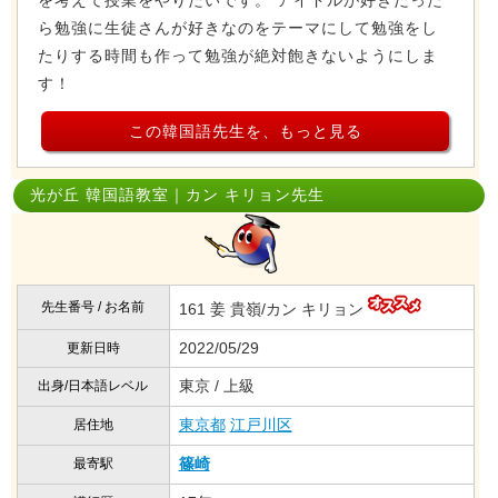
を考えて授業をやりたいです。 アイドルが好きだった
ら勉強に生徒さんが好きなのをテーマにして勉強をし
たりする時間も作って勉強が絶対飽きないようにしま
す！
この韓国語先生を、もっと見る
光が丘 韓国語教室｜カン キリョン先生
先生番号 / お名前
161 姜 貴嶺/カン キリョン
2022/05/29
更新日時
東京 / 上級
出身/日本語レベル
東京都
江戸川区
居住地
篠崎
最寄駅