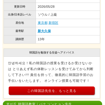
2026/05/28
更新日時
ソウル / 上級
出身/日本語レベル
東京都
新宿区
居住地
新大久保
最寄駅
13年
講師歴
韓国語を勉強する生徒へアドバイス
안녕하세요！私の韓国語の授業を受けるか受けないか
は とりあえず私の体験レッスンを受けてみてから判断
して下さい!!! 責任を持って、徹底的に韓国語学習のお
手伝いをいたします。 オンライン授業も可能です！
この韓国語先生を、もっと見る
光が丘 韓国語教室｜パク ソンヒョン先生