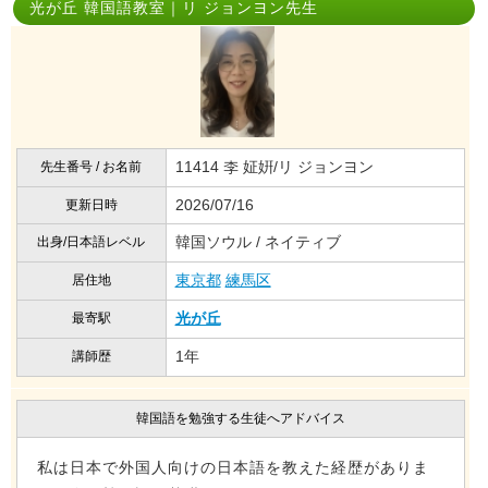
光が丘 韓国語教室｜リ ジョンヨン先生
11414 李 姃姸/リ ジョンヨン
先生番号 / お名前
2026/07/16
更新日時
韓国ソウル / ネイティブ
出身/日本語レベル
東京都
練馬区
居住地
光が丘
最寄駅
1年
講師歴
韓国語を勉強する生徒へアドバイス
私は日本で外国人向けの日本語を教えた経歴がありま