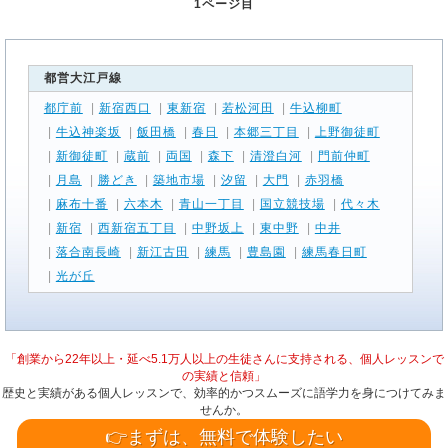
1ページ目
都営大江戸線
都庁前
|
新宿西口
|
東新宿
|
若松河田
|
牛込柳町
|
牛込神楽坂
|
飯田橋
|
春日
|
本郷三丁目
|
上野御徒町
|
新御徒町
|
蔵前
|
両国
|
森下
|
清澄白河
|
門前仲町
|
月島
|
勝どき
|
築地市場
|
汐留
|
大門
|
赤羽橋
|
麻布十番
|
六本木
|
青山一丁目
|
国立競技場
|
代々木
|
新宿
|
西新宿五丁目
|
中野坂上
|
東中野
|
中井
|
落合南長崎
|
新江古田
|
練馬
|
豊島園
|
練馬春日町
|
光が丘
「創業から22年以上・延べ5.1万人以上の生徒さんに支持される、個人レッスンで
の実績と信頼」
歴史と実績がある個人レッスンで、効率的かつスムーズに語学力を身につけてみま
せんか。
👉まずは、無料で体験したい