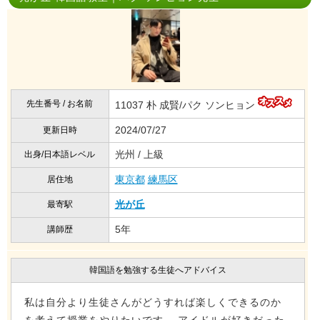
先生番号 / お名前
11037 朴 成賢/パク ソンヒョン
2024/07/27
更新日時
光州 / 上級
出身/日本語レベル
東京都
練馬区
居住地
光が丘
最寄駅
5年
講師歴
韓国語を勉強する生徒へアドバイス
私は自分より生徒さんがどうすれば楽しくできるのか