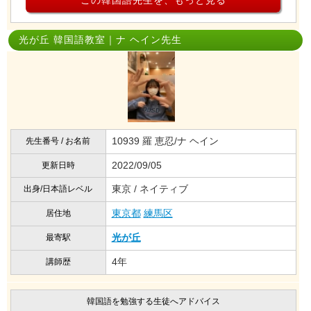
この韓国語先生を、もっと見る
光が丘 韓国語教室｜ナ ヘイン先生
10939 羅 恵忍/ナ ヘイン
先生番号 / お名前
2022/09/05
更新日時
東京 / ネイティブ
出身/日本語レベル
東京都
練馬区
居住地
光が丘
最寄駅
4年
講師歴
韓国語を勉強する生徒へアドバイス