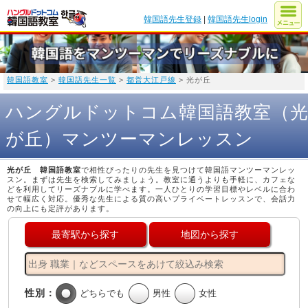
韓国語先生登録
|
韓国語先生login
韓国語教室
>
韓国語先生一覧
>
都営大江戸線
> 光が丘
ハングルドットコム韓国語教室（
が丘）マンツーマンレッスン
光が丘 韓国語教室
で相性ぴったりの先生を見つけて韓国語マンツーマンレッ
スン。まずは先生を検索してみましょう。教室に通うよりも手軽に、カフェな
どを利用してリーズナブルに学べます。一人ひとりの学習目標やレベルに合わ
せて幅広く対応。優秀な先生による質の高いプライベートレッスンで、会話力
の向上にも定評があります。
最寄駅から探す
地図から探す
性別：
どちらでも
男性
女性