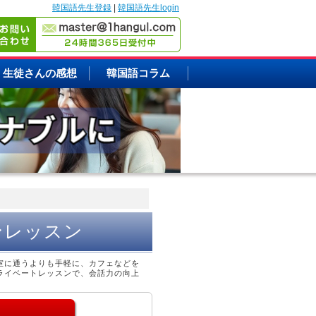
韓国語先生登録
|
韓国語先生login
生徒さんの感想
韓国語コラム
ンレッスン
室に通うよりも手軽に、カフェなどを
ライベートレッスンで、会話力の向上