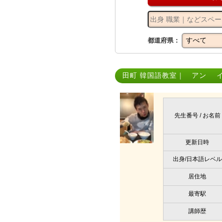
都道府県：
田町 韓国語教室｜ アン 
先生番号 / お名前
更新日時
出身/日本語レベル
居住地
最寄駅
講師歴