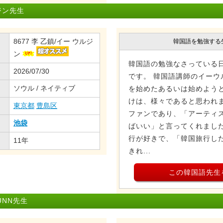
ジン先生
8677 李 乙鎮/イー ウルジ
韓国語を勉強する
ン
韓国語の勉強なさっている
2026/07/30
です。 韓国語講師のイーウ
ソウル / ネイティブ
を始めたあるいは始めよう
けは、様々であると思われま
東京都
豊島区
ファンであり、「アーティ
池袋
ばいい」と言ってくれまし
行が好きで、「韓国旅行し
11年
きれ...
この韓国語先生
UNN先生