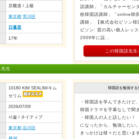
京畿道 / 上級
語講師」「カルチャーセン
校韓国語講師」「online
東京都
荒川区
講師」 【株式会社ビソン韓
日暮里
ビソン: 質の高い個人レッ
2009年に設...
17年
この韓国語先生
ム先生
10180 KIM SEALIM/キム
韓国語を勉強する
セリム
・韓国語を学んできたけど、
2026/07/09
韓国ドラマを字幕なしで聞
서울 / ネイティブ
・韓国人の人と話したい！ 
になったから、勉強したい。
東京都
品川区
きっかけは様々だと思います
品川