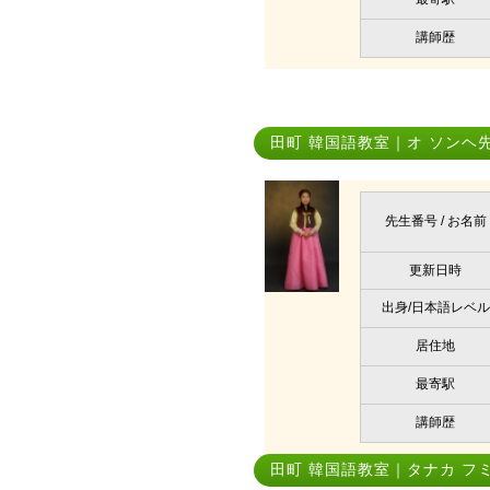
講師歴
田町 韓国語教室｜オ ソンヘ
先生番号 / お名前
更新日時
出身/日本語レベル
居住地
最寄駅
講師歴
田町 韓国語教室｜タナカ フ