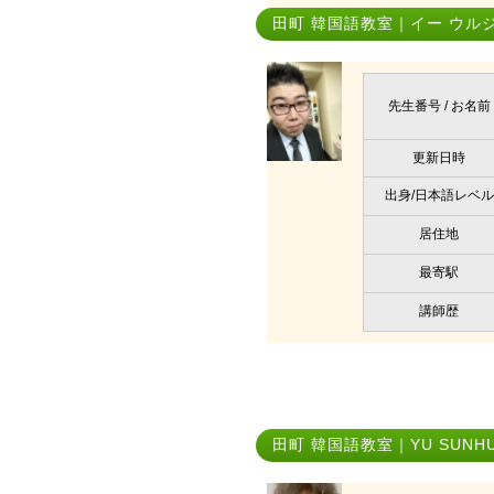
田町 韓国語教室｜イー ウル
先生番号 / お名前
更新日時
出身/日本語レベル
居住地
最寄駅
講師歴
田町 韓国語教室｜YU SUNH