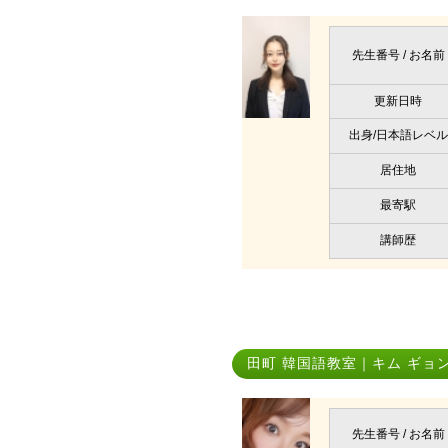
先生番号 / お名前
更新日時
出身/日本語レベル
居住地
最寄駅
講師歴
田町 韓国語教室｜キム ギョ
先生番号 / お名前