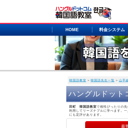
HOME
料金システム
韓国語教室
>
韓国語先生一覧
>
山手
ハングルドット
田町 韓国語教室
で相性ぴったりの先
利用してリーズナブルに学べます。一
にも定評があります。
最