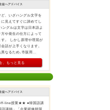
生徒へアドバイス
けど、いざハングル文字を
うに見えてすぐに諦めてし
ハングルは文字は日本語よ
り方や発生の仕方によって
す。 しかし原理や理屈が
果会話が上手くなります。
なるため､市販用...
を、もっと見る
生徒へアドバイス
ff-line授業★★ ●韓国語講
国語講師」「企業研修韓国