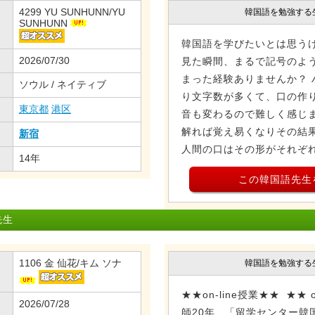
4299 YU SUNHUNN/YU
韓国語を勉強する
SUNHUNN
韓国語を学びたいとは思う
2026/07/30
見た瞬間、まるで記号のよ
まった経験ありませんか？ 
ソウル / ネイティブ
り文字数が多くて、口の作
東京都
港区
音も変わるので難しく感じま
解れば覚え易くなりその結
新宿
人間の口はその形がそれぞれ異
14年
この韓国語先生
先生
1106 金 仙花/キム ソナ
韓国語を勉強する
★★on-line授業★★ ★★ o
2026/07/28
師20年 「留学センター韓