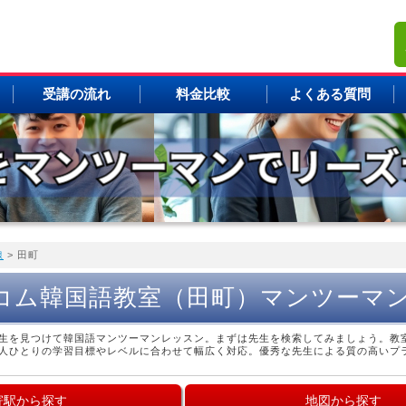
受講の流れ
料金比較
よくある質問
線
> 田町
コム韓国語教室（田町）マンツーマ
生を見つけて韓国語マンツーマンレッスン。まずは先生を検索してみましょう。教
人ひとりの学習目標やレベルに合わせて幅広く対応。優秀な先生による質の高いプ
寄駅から探す
地図から探す