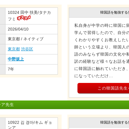
10324 田中 扶美/タナカ
韓国語を勉強する
フミ
私自身が中学の時に韓国に
2026/04/10
学んで習得したので、自分
東京都 / ネイティブ
くわかりやすくお教えしたい
師という立場より、韓国人
東京都
渋谷区
語のみならず韓国の文化や
中野坂上
訳の経験など様々なお話を
に韓国語に触れていただき
7年
になっていただけ...
この韓国語先生
ンア先生
10922 김 경아/キム ギョ
韓国語を勉強する
ンア