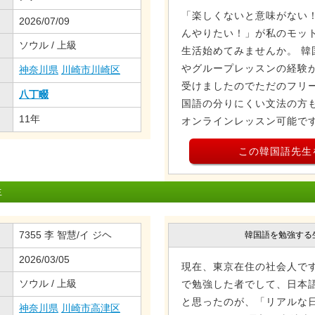
「楽しくないと意味がない！
2026/07/09
んやりたい！」が私のモッ
ソウル / 上級
生活始めてみませんか。 韓
やグループレッスンの経験が
神奈川県
川崎市川崎区
受けましたのでただのフリー
八丁畷
国語の分りにくい文法の方
11年
オンラインレッスン可能で
この韓国語先生
生
7355 李 智慧/イ ジヘ
韓国語を勉強する
2026/03/05
現在、東京在住の社会人です
ソウル / 上級
で勉強した者でして、日本
と思ったのが、「リアルな
神奈川県
川崎市高津区