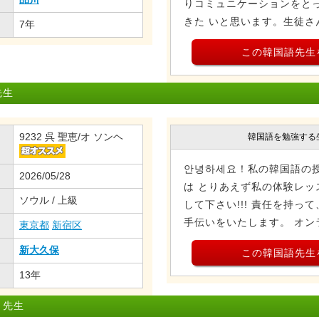
りコミュニケーションをと
きた いと思います。生徒さん
7年
この韓国語先生
先生
9232 呉 聖恵/オ ソンヘ
韓国語を勉強する
안녕하세요！私の韓国語の
2026/05/28
は とりあえず私の体験レッ
ソウル / 上級
して下さい!!! 責任を持っ
手伝いをいたします。 オン
東京都
新宿区
新大久保
この韓国語先生
13年
ミ先生