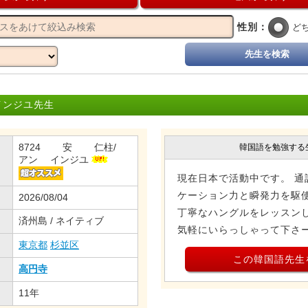
性別：
ど
先生を検索
インジユ先生
8724 安 仁柱/
韓国語を勉強する
アン インジユ
現在日本で活動中です。 通
ケーション力と瞬発力を駆
2026/08/04
丁寧なハングルをレッスンし
済州島 / ネイティブ
気軽にいらっしゃって下さ
東京都
杉並区
この韓国語先生
高円寺
11年