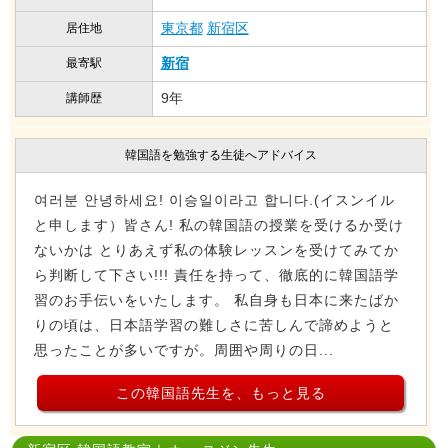
東京都
新宿区
居住地
新宿
最寄駅
9年
講師歴
韓国語を勉強する生徒へアドバイス
여러분 안녕하세요! 이승일이라고 합니다.(イスンイル
と申します）皆さん! 私の韓国語の授業を受けるか受け
ないかは とりあえず私の体験レッスンを受けてみてか
ら判断して下さい!!! 責任を持って、徹底的に韓国語学
習のお手伝いをいたします。 私自身も日本に来たばか
りの頃は、日本語学習の難しさに苦しんで諦めようと
思ったことが多いですが。周囲や周りの日...
この韓国語先生を、もっと見る