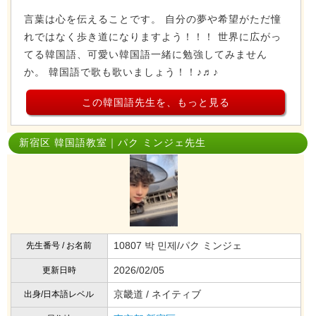
言葉は心を伝えることです。 自分の夢や希望がただ憧
れではなく歩き道になりますよう！！！ 世界に広がっ
てる韓国語、可愛い韓国語一緒に勉強してみません
か。 韓国語で歌も歌いましょう！！♪♬♪
この韓国語先生を、もっと見る
新宿区 韓国語教室｜パク ミンジェ先生
10807 박 민제/パク ミンジェ
先生番号 / お名前
2026/02/05
更新日時
京畿道 / ネイティブ
出身/日本語レベル