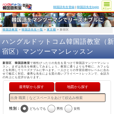
韓国語先生登録
|
韓国語先生login
韓国語教室
>
韓国語先生一覧
>
東京都
> 新宿区
ハングルドットコム韓国語教室（
宿区）マンツーマンレッスン
新宿区 韓国語教室
で相性ぴったりの先生を見つけて韓国語マンツーマンレッ
スン。まずは先生を検索してみましょう。教室に通うよりも手軽に、カフェな
どを利用してリーズナブルに学べます。一人ひとりの学習目標やレベルに合わ
せて幅広く対応。優秀な先生による質の高いプライベートレッスンで、会話力
の向上にも定評があります。
最寄駅から探す
地図から探す
性別：
どちらでも
男性
女性