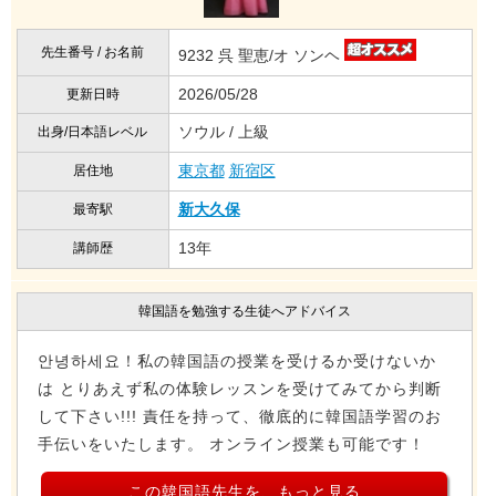
先生番号 / お名前
9232 呉 聖恵/オ ソンヘ
2026/05/28
更新日時
ソウル / 上級
出身/日本語レベル
東京都
新宿区
居住地
新大久保
最寄駅
13年
講師歴
韓国語を勉強する生徒へアドバイス
안녕하세요！私の韓国語の授業を受けるか受けないか
は とりあえず私の体験レッスンを受けてみてから判断
して下さい!!! 責任を持って、徹底的に韓国語学習のお
手伝いをいたします。 オンライン授業も可能です！
この韓国語先生を、もっと見る