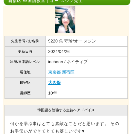
新宿区 韓国語教室｜オー スジン先生
9220 呉 守珍/オー スジン
先生番号 / お名前
2024/04/26
更新日時
incheon / ネイティブ
出身/日本語レベル
東京都
新宿区
居住地
大久保
最寄駅
10年
講師歴
韓国語を勉強する生徒へアドバイス
何かを学ぶ事はとても素敵なことだと思います。 その
お手伝いができてとても嬉しいです♥