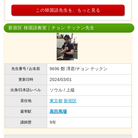
この韓国語先生を、もっと見る
新宿区 韓国語教室｜チョン テックン先生
9696 鄭 澤君/チョン テックン
先生番号 / お名前
2024/03/01
更新日時
ソウル / 上級
出身/日本語レベル
東京都
新宿区
居住地
高田馬場
最寄駅
9年
講師歴