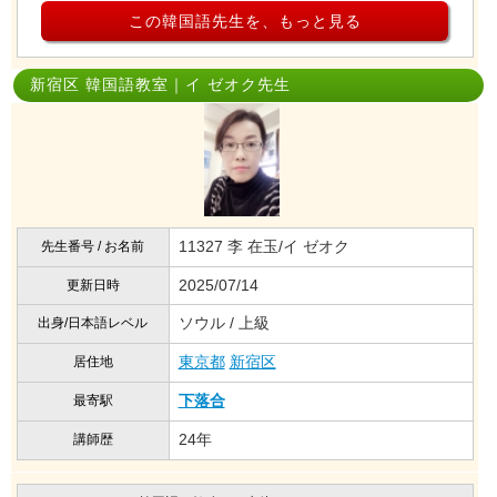
この韓国語先生を、もっと見る
新宿区 韓国語教室｜イ ゼオク先生
11327 李 在玉/イ ゼオク
先生番号 / お名前
2025/07/14
更新日時
ソウル / 上級
出身/日本語レベル
東京都
新宿区
居住地
下落合
最寄駅
24年
講師歴