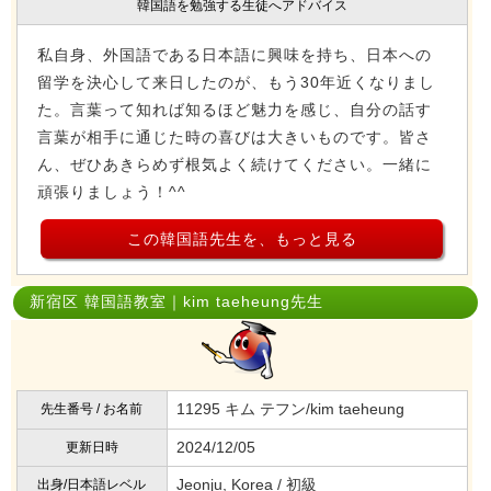
韓国語を勉強する生徒へアドバイス
私自身、外国語である日本語に興味を持ち、日本への
留学を決心して来日したのが、もう30年近くなりまし
た。言葉って知れば知るほど魅力を感じ、自分の話す
言葉が相手に通じた時の喜びは大きいものです。皆さ
ん、ぜひあきらめず根気よく続けてください。一緒に
頑張りましょう！^^
この韓国語先生を、もっと見る
新宿区 韓国語教室｜kim taeheung先生
11295 キム テフン/kim taeheung
先生番号 / お名前
2024/12/05
更新日時
Jeonju, Korea / 初級
出身/日本語レベル