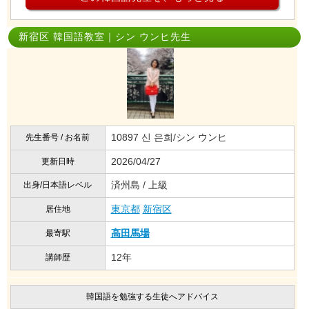
新宿区 韓国語教室｜シン ウンヒ先生
10897 신 은희/シン ウンヒ
先生番号 / お名前
2026/04/27
更新日時
済州島 / 上級
出身/日本語レベル
東京都
新宿区
居住地
高田馬場
最寄駅
12年
講師歴
韓国語を勉強する生徒へアドバイス