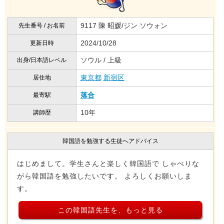
9117 陳 昭媛/ジン ソウォン
先生番号 / お名前
2024/10/28
更新日時
ソウル / 上級
出身/日本語レベル
東京都
新宿区
居住地
落合
最寄駅
10年
講師歴
韓国語を勉強する生徒へアドバイス
はじめまして。学生さんと楽しく韓国語で しゃべりな
がら韓国語を勉強したいです。 よろしくお願いしま
す。
この韓国語先生を、もっと見る