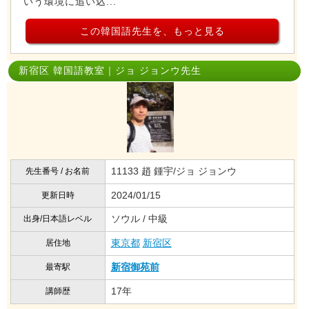
いう環境に追い込...
この韓国語先生を、もっと見る
新宿区 韓国語教室｜ジョ ジョンウ先生
11133 趙 鍾宇/ジョ ジョンウ
先生番号 / お名前
2024/01/15
更新日時
ソウル / 中級
出身/日本語レベル
東京都
新宿区
居住地
新宿御苑前
最寄駅
17年
講師歴