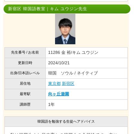
新宿区 韓国語教室｜キム ユウジン先生
11286 金 裕/キム ユウジン
先生番号 / お名前
2024/10/21
更新日時
韓国 ソウル / ネイティブ
出身/日本語レベル
東京都
新宿区
居住地
向ヶ丘遊園
最寄駅
1年
講師歴
韓国語を勉強する生徒へアドバイス