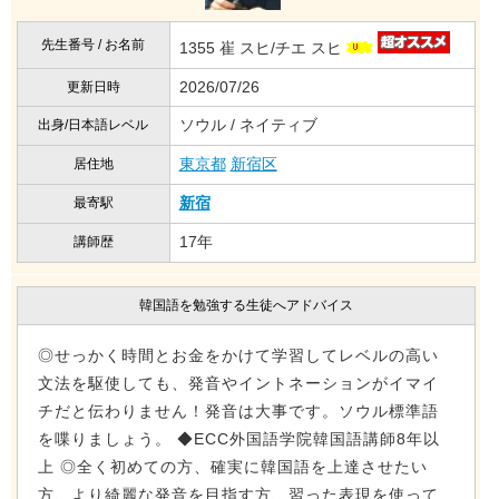
先生番号 / お名前
1355 崔 スヒ/チエ スヒ
2026/07/26
更新日時
ソウル / ネイティブ
出身/日本語レベル
東京都
新宿区
居住地
新宿
最寄駅
17年
講師歴
韓国語を勉強する生徒へアドバイス
◎せっかく時間とお金をかけて学習してレベルの高い
文法を駆使しても、発音やイントネーションがイマイ
チだと伝わりません！発音は大事です。ソウル標準語
を喋りましょう。 ◆ECC外国語学院韓国語講師8年以
上 ◎全く初めての方、確実に韓国語を上達させたい
方、より綺麗な発音を目指す方、習った表現を使って