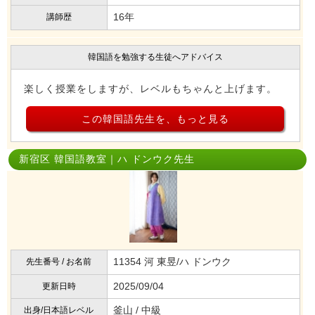
16年
講師歴
韓国語を勉強する生徒へアドバイス
楽しく授業をしますが、レベルもちゃんと上げます。
この韓国語先生を、もっと見る
新宿区 韓国語教室｜ハ ドンウク先生
11354 河 東昱/ハ ドンウク
先生番号 / お名前
2025/09/04
更新日時
釜山 / 中級
出身/日本語レベル