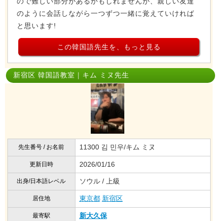
ので難しい部分があるかもしれませんが、親しい友達
のように会話しながら一つずつ一緒に覚えていければ
と思います!
この韓国語先生を、もっと見る
新宿区 韓国語教室｜キム ミヌ先生
11300 김 민우/キム ミヌ
先生番号 / お名前
2026/01/16
更新日時
ソウル / 上級
出身/日本語レベル
東京都
新宿区
居住地
新大久保
最寄駅