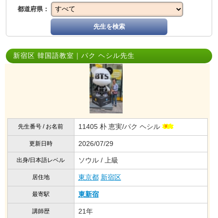
都道府県：
先生を検索
新宿区 韓国語教室｜パク ヘシル先生
11405 朴 恵実/パク ヘシル
先生番号 / お名前
2026/07/29
更新日時
ソウル / 上級
出身/日本語レベル
東京都
新宿区
居住地
東新宿
最寄駅
21年
講師歴