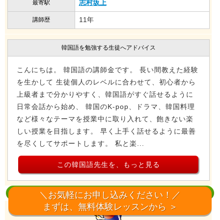
志村坂上
最寄駅
11年
講師歴
韓国語を勉強する生徒へアドバイス
こんにちは。 韓国語の講師金です。 長い間教えた経験
を生かして 生徒個人のレベルに合わせて、初心者から
上級者まで分かりやすく、韓国語がすぐ話せるように
日常会話から始め、 韓国のK-pop、ドラマ、韓国料理
など様々なテーマを授業中に取り入れて、飽きない楽
しい授業を目指します。 早く上手く話せるように最善
を尽くしてサポートします。 私と楽...
この韓国語先生を、もっと見る
新宿区 韓国語教室｜チョン ヒョンスク先生
＼お気軽にお申し込みください！／
まずは、無料体験レッスンから ＞