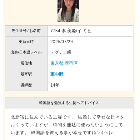
7754 李 美姫/イ ミヒ
先生番号 / お名前
2025/07/29
更新日時
デグ / 上級
出身/日本語レベル
東京都
新宿区
居住地
東中野
最寄駅
14年
講師歴
韓国語を勉強する生徒へアドバイス
北新宿に住んでいる主婦です。 結婚して幸せな日々を
おくっていますが、時間を無駄に使わないようにして
います。 韓国語を教える事が幸せです(≧▽≦ヘ)♪