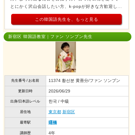
とにかく沢山会話したい方、k-popが好きな方歓迎し...
この韓国語先生を、もっと見る
新宿区 韓国語教室｜ファン ソンブン先生
11374 황선분 黄善分/ファン ソンブン
先生番号 / お名前
2026/06/29
更新日時
한국 / 中級
出身/日本語レベル
東京都
新宿区
居住地
曙橋
最寄駅
4年
講師歴