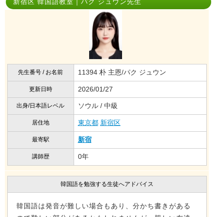
新宿区 韓国語教室｜パク ジュウン先生
11394 朴 主恩/パク ジュウン
先生番号 / お名前
2026/01/27
更新日時
ソウル / 中級
出身/日本語レベル
東京都
新宿区
居住地
新宿
最寄駅
0年
講師歴
韓国語を勉強する生徒へアドバイス
韓国語は発音が難しい場合もあり、分かち書きがある