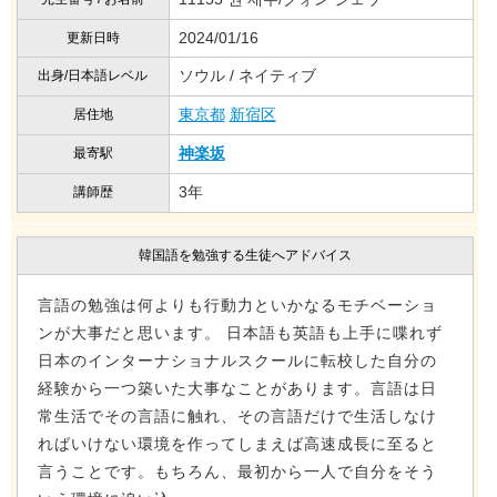
2024/01/16
更新日時
ソウル / ネイティブ
出身/日本語レベル
東京都
新宿区
居住地
神楽坂
最寄駅
3年
講師歴
韓国語を勉強する生徒へアドバイス
言語の勉強は何よりも行動力といかなるモチベーショ
ンが大事だと思います。 日本語も英語も上手に喋れず
日本のインターナショナルスクールに転校した自分の
経験から一つ築いた大事なことがあります。言語は日
常生活でその言語に触れ、その言語だけで生活しなけ
ればいけない環境を作ってしまえば高速成長に至ると
言うことです。もちろん、最初から一人で自分をそう