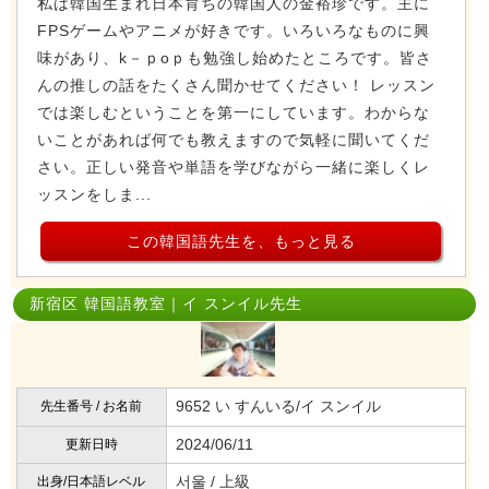
私は韓国生まれ日本育ちの韓国人の金裕珍です。主に
FPSゲームやアニメが好きです。いろいろなものに興
味があり、k－ｐoｐも勉強し始めたところです。皆さ
んの推しの話をたくさん聞かせてください！ レッスン
では楽しむということを第一にしています。わからな
いことがあれば何でも教えますので気軽に聞いてくだ
さい。正しい発音や単語を学びながら一緒に楽しくレ
ッスンをしま...
この韓国語先生を、もっと見る
新宿区 韓国語教室｜イ スンイル先生
9652 い すんいる/イ スンイル
先生番号 / お名前
2024/06/11
更新日時
서울 / 上級
出身/日本語レベル