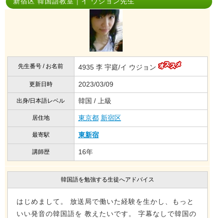
新宿区 韓国語教室｜イ ウジョン先生
先生番号 / お名前
4935 李 宇庭/イ ウジョン
2023/03/09
更新日時
韓国 / 上級
出身/日本語レベル
東京都
新宿区
居住地
東新宿
最寄駅
16年
講師歴
韓国語を勉強する生徒へアドバイス
はじめまして。 放送局で働いた経験を生かし、もっと
いい発音の韓国語を 教えたいです。 字幕なしで韓国の