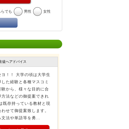
ちらでも
男性
女性
生徒へアドバイス
セヨ！！ 大学の頃は大学生
導した経験と各種マスコミ
経験から、様々な目的に合
導方法などの御提案できれ
は既存持っている教材と現
合わせて御提案致します。
文法や単語等を勇...