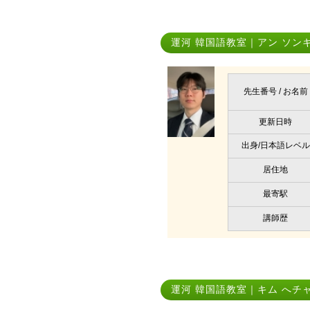
運河 韓国語教室｜アン ソン
先生番号 / お名前
更新日時
出身/日本語レベル
居住地
最寄駅
講師歴
運河 韓国語教室｜キム へチ