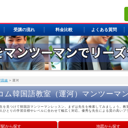
受講の流れ
料金比較
よくある質問
野田線
> 運河
コム韓国語教室（運河）マンツーマ
生を見つけて韓国語マンツーマンレッスン。まずは先生を検索してみましょう。教
人ひとりの学習目標やレベルに合わせて幅広く対応。優秀な先生による質の高いプ
寄駅から探す
地図から探す