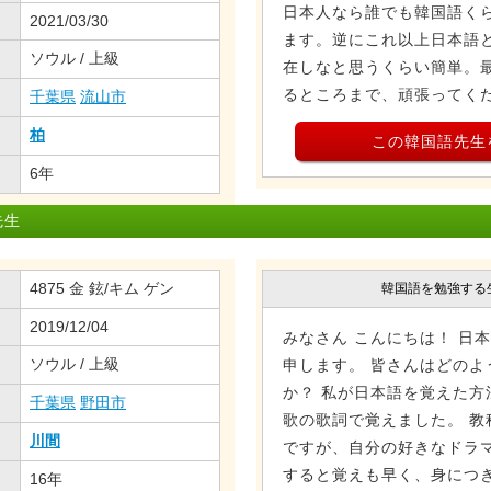
日本人なら誰でも韓国語く
2021/03/30
ます。逆にこれ以上日本語
ソウル / 上級
在しなと思うくらい簡単。
るところまで、頑張ってく
千葉県
流山市
柏
この韓国語先生
6年
先生
4875 金 鉉/キム ゲン
韓国語を勉強する
2019/12/04
みなさん こんにちは！ 日
ソウル / 上級
申します。 皆さんはどのよ
か？ 私が日本語を覚えた方
千葉県
野田市
歌の歌詞で覚えました。 教
川間
ですが、自分の好きなドラ
すると覚えも早く、身につき
16年