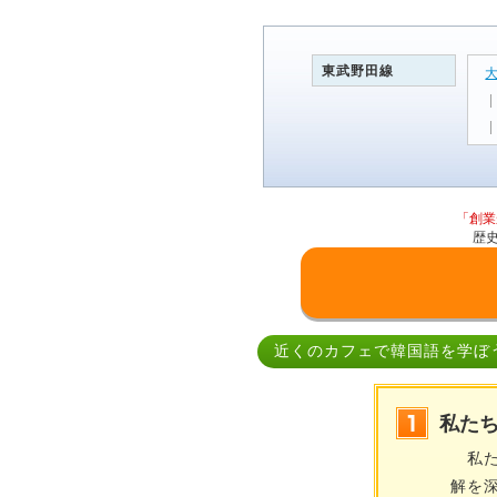
東武野田線
「創業
歴
近くのカフェで韓国語を学ぼ
私た
私た
解を