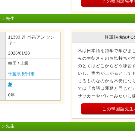
この韓国語先生
キュ先生
11390 안 성규/アン ソン
韓国語を勉強する
キュ
私は日本語を独学で学びま
2026/01/28
みの生徒さんのお気持ちがす
韓国 / 上級
のとくはどこからどう練習
いし、実力が上がるとして
千葉県
野田市
じるものなのかも不安になり
柏
ては「言語は運動と同じだ
0年
サッカーやバレーみたいに練習
この韓国語先生
ャン先生