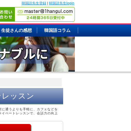
韓国語先生登録
|
韓国語先生login
生徒さんの感想
韓国語コラム
ンレッスン
室に通うよりも手軽に、カフェなどを
ライベートレッスンで、会話力の向上