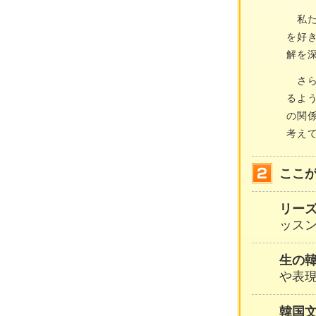
私た
を好
解を
さら
るよ
の関
考え
ここ
リー
ッスン
生の
や表
韓国