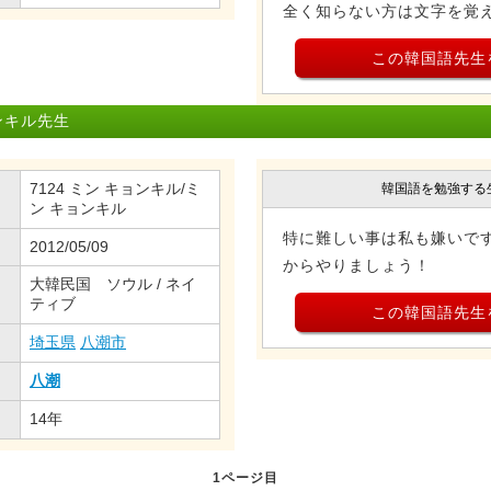
全く知らない方は文字を覚える
この韓国語先生
ンキル先生
7124 ミン キョンキル/ミ
韓国語を勉強する
ン キョンキル
特に難しい事は私も嫌いです
2012/05/09
からやりましょう！
大韓民国 ソウル / ネイ
ティブ
この韓国語先生
埼玉県
八潮市
八潮
14年
1ページ目