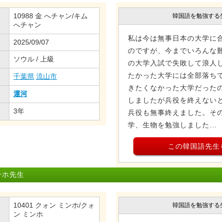
10988 金 へチャン/キム
韓国語を勉強する
へチャン
私は今は無事日本の大学に
2025/09/07
のですが、今までいろんな
ソウル / 上級
の大学入試で失敗して浪人
たかった大学には全部落ち
千葉県
流山市
きたくなかった大学だった
運河
しましたが兵役を終えない
3年
兵役も無事終えました。そ
学、生物を勉強しました...
この韓国語先生
ンホ先生
10401 クォン ミンホ/クォ
韓国語を勉強する
ン ミンホ