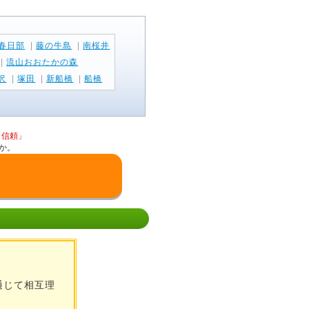
春日部
|
藤の牛島
|
南桜井
|
流山おおたかの森
沢
|
塚田
|
新船橋
|
船橋
と信頼」
か。
通じて相互理