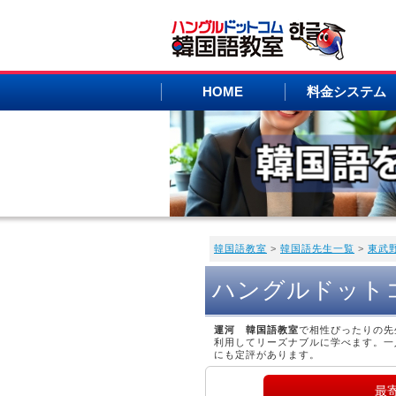
HOME
料金システム
韓国語教室
>
韓国語先生一覧
>
東武
ハングルドット
運河 韓国語教室
で相性ぴったりの先
利用してリーズナブルに学べます。一
にも定評があります。
最