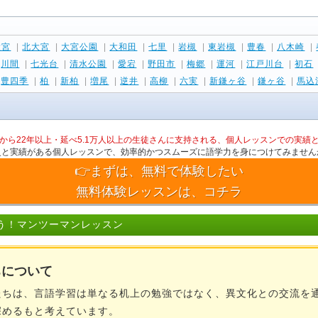
大宮
|
北大宮
|
大宮公園
|
大和田
|
七里
|
岩槻
|
東岩槻
|
豊春
|
八木崎
|
|
川間
|
七光台
|
清水公園
|
愛宕
|
野田市
|
梅郷
|
運河
|
江戸川台
|
初石
|
豊四季
|
柏
|
新柏
|
増尾
|
逆井
|
高柳
|
六実
|
新鎌ヶ谷
|
鎌ヶ谷
|
馬込
から22年以上・延べ5.1万人以上の生徒さんに支持される、個人レッスンでの実績
史と実績がある個人レッスンで、効率的かつスムーズに語学力を身につけてみません
👉まずは、無料で体験したい
無料体験レッスンは、コチラ
う！マンツーマンレッスン
ちについて
ちは、言語学習は単なる机上の勉強ではなく、異文化との交流を
深めるもと考えています。