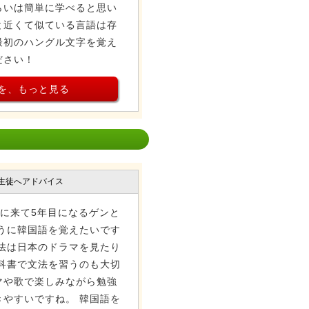
らいは簡単に学べると思い
と近くて似ている言語は存
最初のハングル文字を覚え
ださい！
を、もっと見る
生徒へアドバイス
本に来て5年目になるゲンと
うに韓国語を覚えたいです
法は日本のドラマを見たり
科書で文法を習うのも大切
マや歌で楽しみながら勉強
やすいですね。 韓国語を