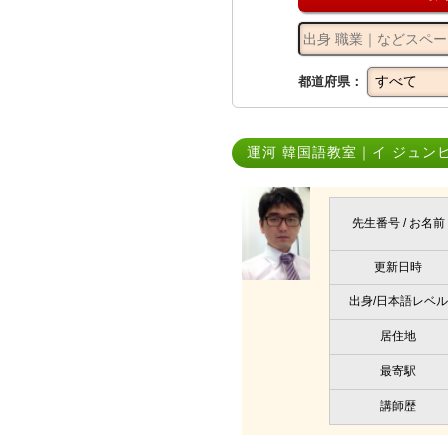
都道府県：
運河 韓国語教室｜イ ジュン
先生番号 / お名前
更新日時
出身/日本語レベル
居住地
最寄駅
講師歴