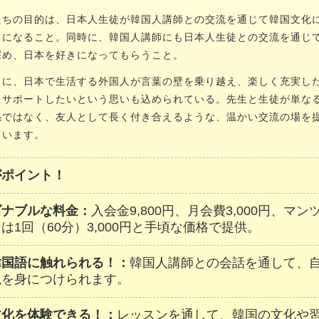
ちの目的は、日本人生徒が韓国人講師との交流を通じて韓国文化
きになること。同時に、韓国人講師にも日本人生徒との交流を通じ
深め、日本を好きになってもらうこと。
に、日本で生活する外国人が言葉の壁を乗り越え、楽しく充実し
うサポートしたいという思いも込められている。先生と生徒が単な
係ではなく、友人として長く付き合えるような、温かい交流の場を
ています。
がポイント！
ズナブルな料金：
入会金9,800円、月会費3,000円、マ
は1回（60分）3,000円と手頃な価格で提供。
韓国語に触れられる！：
韓国人講師との会話を通して、
現を身につけられます。
文化を体験できる！：
レッスンを通して、韓国の文化や