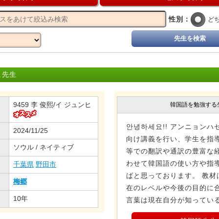
性別：
ど
先生を検索
ヒ先生
9459 李 俊熙/イ ジュンヒ
韓国語を勉強する
안녕하세요!! アンニョンハ
2024/11/25
向け講義を行い、学生を指
ソウル / ネイティブ
等での翻訳や通訳の豊富な
わせて韓国語の使い方や指
千葉県
野田市
ばと思っております。 教材
梅郷
在のレベルや今後の目的に
10年
言葉は現在自分が知っている