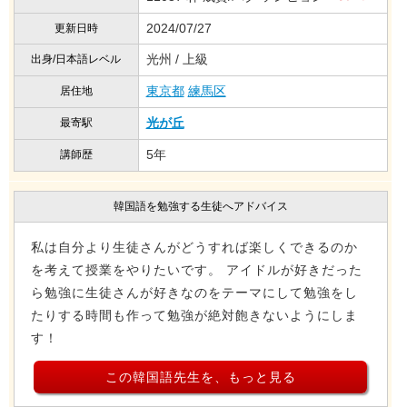
2024/07/27
更新日時
光州 / 上級
出身/日本語レベル
東京都
練馬区
居住地
光が丘
最寄駅
5年
講師歴
韓国語を勉強する生徒へアドバイス
私は自分より生徒さんがどうすれば楽しくできるのか
を考えて授業をやりたいです。 アイドルが好きだった
ら勉強に生徒さんが好きなのをテーマにして勉強をし
たりする時間も作って勉強が絶対飽きないようにしま
す！
この韓国語先生を、もっと見る