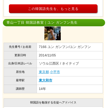
この韓国語先生を、もっと見る
青山一丁目 韓国語教室｜ユン ガンフン先生
7166 ユン ガンフン/ユン ガンフン
先生番号 / お名前
2014/11/05
更新日時
ソウル江西区 / ネイティブ
出身/日本語レベル
東京都
小平市
居住地
東大和市
最寄駅
14年
講師歴
韓国語を勉強する生徒へアドバイス