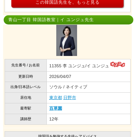
この韓国語先生を、もっと見る
青山一丁目 韓国語教室｜イ ユンジュ先生
先生番号 / お名前
11355 李 ユンジュ/イ ユンジュ
2026/04/07
更新日時
ソウル / ネイティブ
出身/日本語レベル
東京都
日野市
居住地
百草園
最寄駅
12年
講師歴
韓国語を勉強する生徒へアドバイス