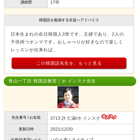
17年
講師歴
韓国語を勉強する生徒へアドバイス
日本生まれの在日韓国人3世です。主婦であり、2人の
子供持つオンマです。おしゃべりが好きなので楽しく
レッスンが出来れば…
この韓国語先生を、もっと見る
青山一丁目 韓国語教室｜ホ インスク先生
先生番号 / お名前
3713 許 仁淑/ホ インスク
2021/12/20
更新日時
ソウル市 / ネイティブ
出身/日本語レベル