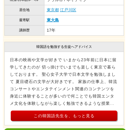
東京都
江戸川区
居住地
東大島
最寄駅
17年
講師歴
韓国語を勉強する生徒へアドバイス
日本の映画や文学が好きで いまから23年前に日本に留
学してきたのが 切っ掛けでいまでも楽しく東京で暮ら
しております。 聖心女子大学で日本文学を勉強しまし
て 夏目礎石の文学が大好きです。 家族の仕事上、韓流
コンサートやエンタテインメント関連のコンテンツを
身近に体験することが多いので何ことでも韓国エンタ
メ文化を体験しながら楽しく勉強できるような授業...
この韓国語先生を、もっと見る