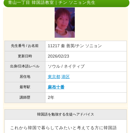
青山一丁目 韓国語教室｜チン ソニョン先生
11217 秦 善英/チン ソニョン
先生番号 / お名前
2026/02/23
更新日時
ソウル / ネイティブ
出身/日本語レベル
東京都
港区
居住地
麻布十番
最寄駅
2年
講師歴
韓国語を勉強する生徒へアドバイス
これから韓国で暮らしてみたいと考えてる方に韓国語