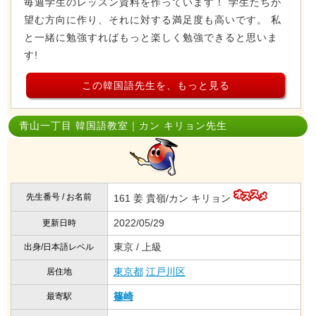
毎週学生のレッスン資料を作っています！ 学生たちが
望む方向に作り、それに対する満足度も高いです。 私
と一緒に勉強すればもっと楽しく勉強できると思いま
す!
この韓国語先生を、もっと見る
青山一丁目 韓国語教室｜カン キリョン先生
先生番号 / お名前
161 姜 貴嶺/カン キリョン
2022/05/29
更新日時
東京 / 上級
出身/日本語レベル
東京都
江戸川区
居住地
篠崎
最寄駅