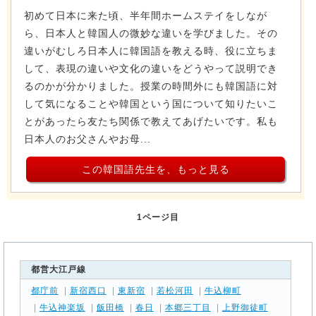
初めて日本に来た頃、半年間ホームステイをしなが
ら、日本人と韓国人の微妙な違いを学びました。その
違いがむしろ日本人に韓国語を教える時、役に立ちま
して、表現の違いや文化の違いをどうやって説明でき
るのかが分かりました。授業の時間外にも韓国語に対
して気になることや韓国という国について知りたいこ
とがあったら友たち関係で教えてあげたいです。私も
日本人のお父さんやお母...
この韓国語先生を、もっと見る
1ページ目
都営大江戸線
都庁前
|
新宿西口
|
東新宿
|
若松河田
|
牛込柳町
|
牛込神楽坂
|
飯田橋
|
春日
|
本郷三丁目
|
上野御徒町