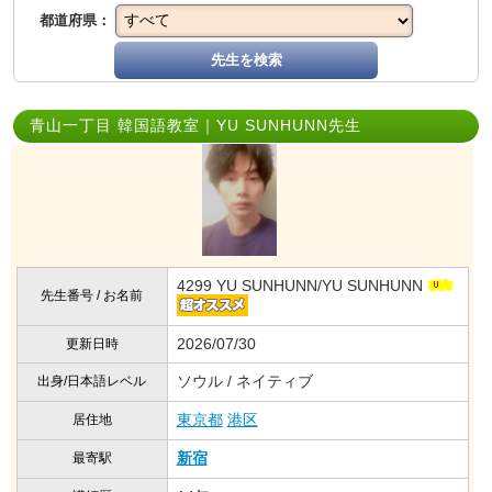
都道府県：
先生を検索
青山一丁目 韓国語教室｜YU SUNHUNN先生
4299 YU SUNHUNN/YU SUNHUNN
先生番号 / お名前
2026/07/30
更新日時
ソウル / ネイティブ
出身/日本語レベル
東京都
港区
居住地
新宿
最寄駅