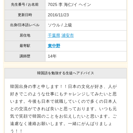
7025 李 海仁/イ ヘイン
先生番号 / お名前
2016/11/23
更新日時
ソウル / 上級
出身/日本語レベル
千葉県
浦安市
居住地
東中野
最寄駅
14年
講師歴
韓国語を勉強する生徒へアドバイス
韓国出身の李と申します！！日本の文化が好き、人が
好きでこのような仕事にもチャレンジしてみたいと思
います。今後も日本で就職していくので多くの日本人
との交流ができれば良いと思っております。いつも元
気で笑顔で韓国のことをお伝えしたいと思います。ご
遠慮なく連絡お願いします。一緒にがんばりましょ
う！！