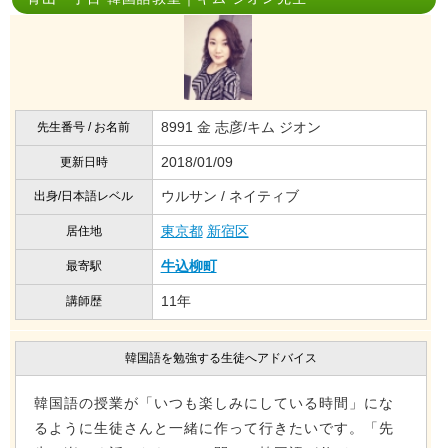
8991 金 志彦/キム ジオン
先生番号 / お名前
2018/01/09
更新日時
ウルサン / ネイティブ
出身/日本語レベル
東京都
新宿区
居住地
牛込柳町
最寄駅
11年
講師歴
韓国語を勉強する生徒へアドバイス
韓国語の授業が「いつも楽しみにしている時間」にな
るように生徒さんと一緒に作って行きたいです。「先