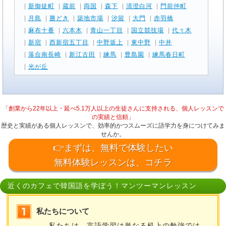
|
新御徒町
|
蔵前
|
両国
|
森下
|
清澄白河
|
門前仲町
|
月島
|
勝どき
|
築地市場
|
汐留
|
大門
|
赤羽橋
|
麻布十番
|
六本木
|
青山一丁目
|
国立競技場
|
代々木
|
新宿
|
西新宿五丁目
|
中野坂上
|
東中野
|
中井
|
落合南長崎
|
新江古田
|
練馬
|
豊島園
|
練馬春日町
|
光が丘
「創業から22年以上・延べ5.1万人以上の生徒さんに支持される、個人レッスンで
の実績と信頼」
歴史と実績がある個人レッスンで、効率的かつスムーズに語学力を身につけてみま
せんか。
👉まずは、無料で体験したい
無料体験レッスンは、コチラ
近くのカフェで韓国語を学ぼう！マンツーマンレッスン
私たちについて
私たちは、言語学習は単なる机上の勉強では