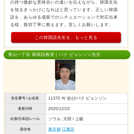
の持つ微妙な意味合いの違いを伝えながら、韓国文化
を知るきっかけになればと思っています。正しい韓国
語を、あらゆる場面でのシチュエーションで対応出来
る様、親切丁寧に教えます。宜しくお願いします。
この韓国語先生を、もっと見る
青山一丁目 韓国語教室｜パク ビョンソン先生
11375 박 병선/パク ビョンソン
先生番号 / お名前
2025/12/23
更新日時
ソウル, 大田 / 上級
出身/日本語レベル
東京都
江東区
居住地