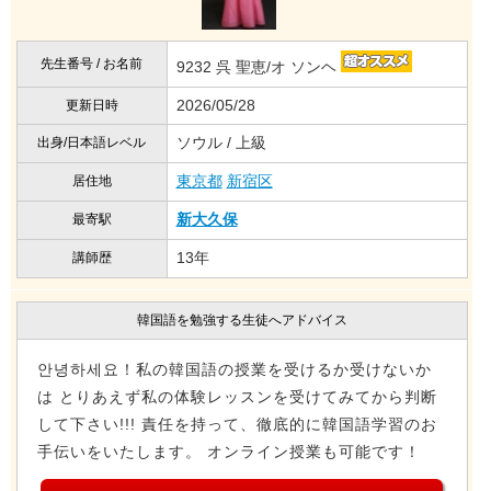
先生番号 / お名前
9232 呉 聖恵/オ ソンヘ
2026/05/28
更新日時
ソウル / 上級
出身/日本語レベル
東京都
新宿区
居住地
新大久保
最寄駅
13年
講師歴
韓国語を勉強する生徒へアドバイス
안녕하세요！私の韓国語の授業を受けるか受けないか
は とりあえず私の体験レッスンを受けてみてから判断
して下さい!!! 責任を持って、徹底的に韓国語学習のお
手伝いをいたします。 オンライン授業も可能です！