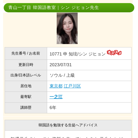
青山一丁目 韓国語教室｜シン ジヒョン先生
先生番号 / お名前
10771 申 知玹/シン ジヒョン
2023/07/31
更新日時
ソウル / 上級
出身/日本語レベル
東京都
江戸川区
居住地
一之江
最寄駅
6年
講師歴
韓国語を勉強する生徒へアドバイス