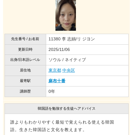
11380 李 志娟/リ ジヨン
先生番号 / お名前
2025/11/06
更新日時
ソウル / ネイティブ
出身/日本語レベル
東京都
中央区
居住地
麻布十番
最寄駅
0年
講師歴
韓国語を勉強する生徒へアドバイス
誰よりもわかりやすく最短で覚えられる使える韓国
語。生きた韓国語と文化を教えます。