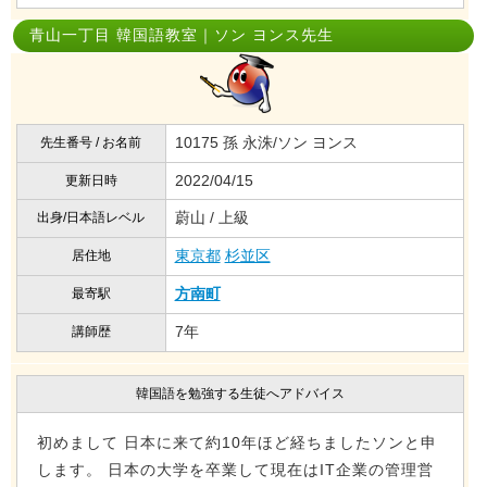
青山一丁目 韓国語教室｜ソン ヨンス先生
10175 孫 永洙/ソン ヨンス
先生番号 / お名前
2022/04/15
更新日時
蔚山 / 上級
出身/日本語レベル
東京都
杉並区
居住地
方南町
最寄駅
7年
講師歴
韓国語を勉強する生徒へアドバイス
初めまして 日本に来て約10年ほど経ちましたソンと申
します。 日本の大学を卒業して現在はIT企業の管理営