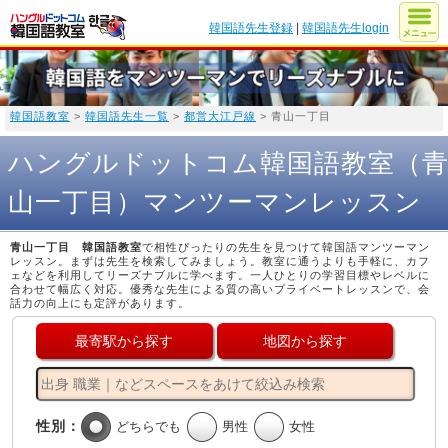
韓国語先生登録
|
韓国語先生login
韓国語教室
>
韓国語先生一覧
>
都営大江戸線
> 青山一丁目
ハングルドットコム韓国語教室（
山一丁目）マンツーマンレッスン
青山一丁目 韓国語教室
で相性ぴったりの先生を見つけて韓国語マンツーマン
レッスン。まずは先生を検索してみましょう。教室に通うよりも手軽に、カフ
ェなどを利用してリーズナブルに学べます。一人ひとりの学習目標やレベルに
合わせて幅広く対応。優秀な先生による質の高いプライベートレッスンで、会
話力の向上にも定評があります。
最寄駅から探す
地図から探す
性別：
どちらでも
男性
女性