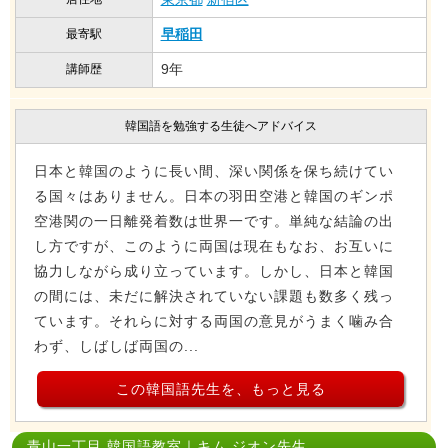
早稲田
最寄駅
9年
講師歴
韓国語を勉強する生徒へアドバイス
日本と韓国のように長い間、深い関係を保ち続けてい
る国々はありません。日本の羽田空港と韓国のギンポ
空港関の一日離発着数は世界一です。単純な結論の出
し方ですが、このように両国は現在もなお、お互いに
協力しながら成り立っています。しかし、日本と韓国
の間には、未だに解決されていない課題も数多く残っ
ています。それらに対する両国の意見がうまく噛み合
わず、しばしば両国の...
この韓国語先生を、もっと見る
青山一丁目 韓国語教室｜キム ジオン先生