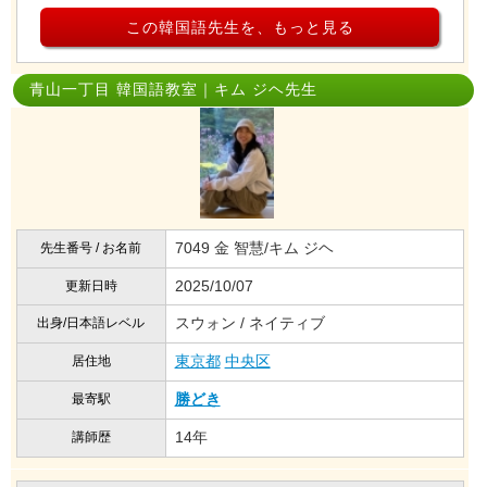
この韓国語先生を、もっと見る
青山一丁目 韓国語教室｜キム ジヘ先生
7049 金 智慧/キム ジヘ
先生番号 / お名前
2025/10/07
更新日時
スウォン / ネイティブ
出身/日本語レベル
東京都
中央区
居住地
勝どき
最寄駅
14年
講師歴