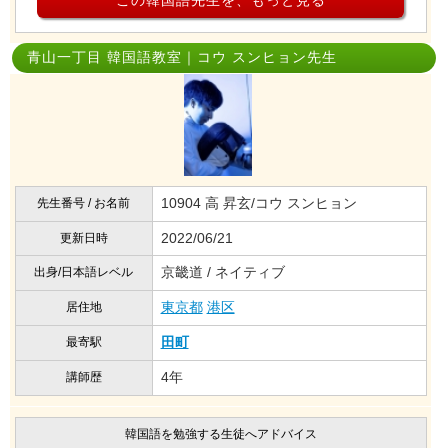
この韓国語先生を、もっと見る
青山一丁目 韓国語教室｜コウ スンヒョン先生
10904 高 昇玄/コウ スンヒョン
先生番号 / お名前
2022/06/21
更新日時
京畿道 / ネイティブ
出身/日本語レベル
東京都
港区
居住地
田町
最寄駅
4年
講師歴
韓国語を勉強する生徒へアドバイス