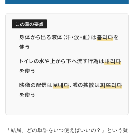
この章の要点
身体から出る液体（汗・涙・血）は
흘리다
を
使う
トイレの水や上から下へ流す行為は
내리다
を使う
映像の配信は
보내다
、噂の拡散は
퍼뜨리다
を使う
「結局、どの単語をいつ使えばいいの？」という疑