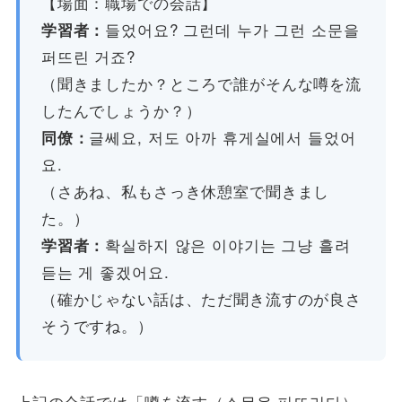
【場面：職場での会話】
들었어요? 그런데 누가 그런 소문을
学習者：
퍼뜨린 거죠?
（聞きましたか？ところで誰がそんな噂を流
したんでしょうか？）
글쎄요, 저도 아까 휴게실에서 들었어
同僚：
요.
（さあね、私もさっき休憩室で聞きまし
た。）
확실하지 않은 이야기는 그냥 흘려
学習者：
듣는 게 좋겠어요.
（確かじゃない話は、ただ聞き流すのが良さ
そうですね。）
上記の会話では「噂を流す（소문을 퍼뜨리다）」