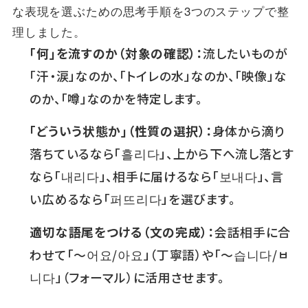
な表現を選ぶための思考手順を3つのステップで整
理しました。
「何」を流すのか（対象の確認）：
流したいものが
「汗・涙」なのか、「トイレの水」なのか、「映像」な
のか、「噂」なのかを特定します。
「どういう状態か」（性質の選択）：
身体から滴り
落ちているなら「흘리다」、上から下へ流し落とす
なら「내리다」、相手に届けるなら「보내다」、言
い広めるなら「퍼뜨리다」を選びます。
適切な語尾をつける（文の完成）：
会話相手に合
わせて「〜어요/아요」（丁寧語）や「〜습니다/ㅂ
니다」（フォーマル）に活用させます。