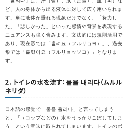
「흘리다」は、汗（땀）、涙（눈물）、血（피）な
ど、人の身体から出る液体に対して広く用いられま
す。単に液体が垂れる現象だけでなく、「努力し
た」「悲しかった」といった感情や背景を表現する
ニュアンスも強く含みます。文法的には規則活用で
あり、現在形では「흘려요（フルリョヨ）」、過去
形では「흘렸어요（フルリョッソヨ）」となりま
す。
2. トイレの水を流す：물을 내리다（ムルル
ネリダ）
日本語の感覚で「물을 흘리다」と言ってしまう
と、「（コップなどの）水をうっかりこぼしてしま
う」という意味に取られてしまいます。トイレのボ