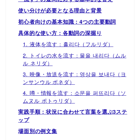
使い分けが必要となる理由と背景
初心者向けの基本知識：4つの主要動詞
具体的な使い方：各動詞の深掘り
1. 液体を流す：흘리다（フルリダ）
2. トイレの水を流す：물을 내리다（ムル
ル ネリダ）
3. 映像・放送を流す：영상을 보내다（ヨ
ンサンウル ボネダ）
4. 噂・情報を流す：소문을 퍼뜨리다（ソ
ムヌル ポトゥリダ）
実践手順：状況に合わせて言葉を選ぶ3ステ
ップ
場面別の例文集