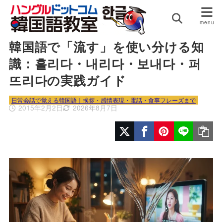
HOME
日常会話で覚える韓国語｜挨拶・感情表現・電話・食事フ
レーズまで
韓国語で「流す」を使い分ける知
識：흘리다・내리다・보내다・퍼
뜨리다の実践ガイド
日常会話で覚える韓国語｜挨拶・感情表現・電話・食事フレーズまで
2015年2月2日
2026年8月7日