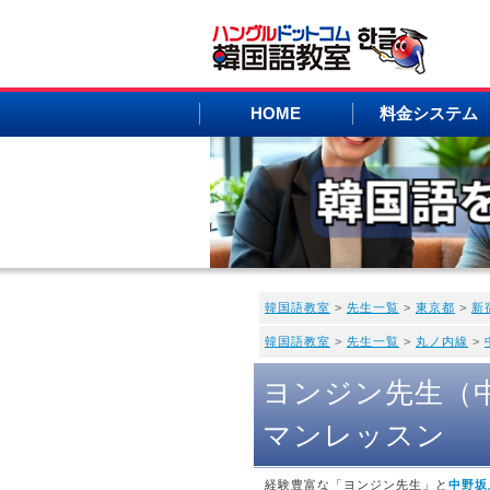
HOME
料金システム
韓国語教室
>
先生一覧
>
東京都
>
新
韓国語教室
>
先生一覧
>
丸ノ内線
>
ヨンジン先生（
マンレッスン
経験豊富な「ヨンジン先生」と
中野坂