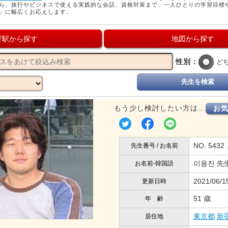
ら、旅行やビジネスで使える実践的な会話、資格対策まで、一人ひとりの学習目標
」に幅広くお応えします。
寄駅から探す
地図から探す
性別：
ど
先生を検索
もう少し検討したい方は…
お
NO. 5432
先生番号 / お名前
이용진 先
お名前-韓国語
2021/06/1
更新日時
51 歳
年 齢
東京都
新
居住地