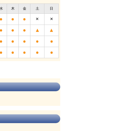
水
木
金
土
日
●
●
●
×
×
●
●
●
▲
▲
●
●
●
●
●
●
●
●
●
●