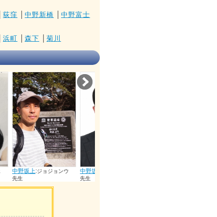
│
荻窪
│
中野新橋
│
中野富士
│
浜町
│
森下
│
菊川
Next
中野坂上
:
中野坂上
:
中野坂上
:
ョンウ
イソンファン
アン インジ
リジョンヨ
先生
ユ 先生
先生