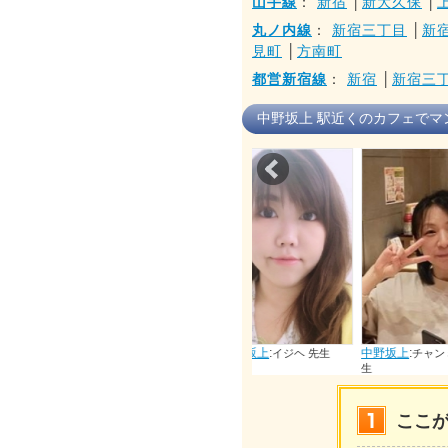
山手線
：
新宿
│
新大久保
│
丸ノ内線
：
新宿三丁目
│
新
見町
│
方南町
都営新宿線
：
新宿
│
新宿三
中野坂上 駅近くのカフェでマ
Prev
中野坂上
:
先生
中野坂上
:
中野坂上
:
坂上
:
イジヘ 先生
チャンミラ 先
オソンヘ 先生
生
ここ