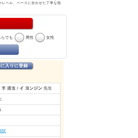
やレベル、ペースに合わせた丁寧な指
ちらでも
男性
女性
気に入りに登録
 . 李 庸進 /
イ ヨンジン
先生
生
5
宿区