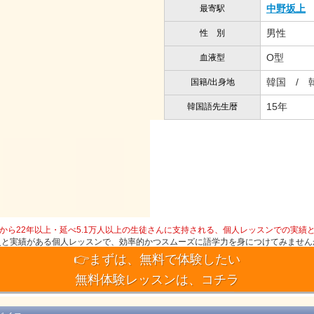
中野坂上
最寄駅
男性
性 別
O型
血液型
韓国 / 
国籍/出身地
15年
韓国語先生暦
から22年以上・延べ5.1万人以上の生徒さんに支持される、個人レッスンでの実績
史と実績がある個人レッスンで、効率的かつスムーズに語学力を身につけてみません
👉まずは、無料で体験したい
無料体験レッスンは、コチラ