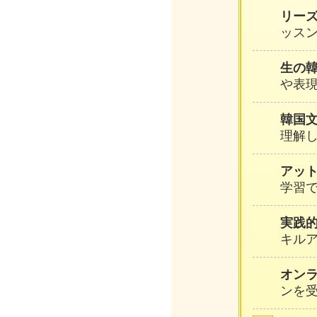
リー
ッスン
生の
や表
韓国
理解
アッ
学習
実践
キル
オン
ンを