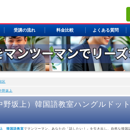
受講の流れ
料金比較
よくある質問
宿区
中野坂上
中野坂上）韓国語教室ハングルドッ
上 韓国語教室
でマンツーマン、あなたの「話したい！」を引き出し、自然な韓国