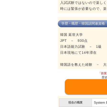
入試試験ではないので楽しく
時には緊張が必要なので、楽
学歴・職歴・韓国語関連資格
韓国 延世大学
JPT － 930点
日本語能力試験 － 1級
日本現地にて14年滞在
韓国語を教えた経験 － 大学で
「創業
歴
System 
現在の職業