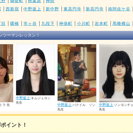
上野
│
御徒町
│
秋葉原
│
神田
宿
│
西新宿
│
中野坂上
│
新中野
│
東高円寺
│
新高円寺
│
南阿佐ケ谷
丁目
│
曙橋
│
市ヶ谷
│
九段下
│
神保町
│
小川町
│
岩本町
│
馬喰横山
ンツーマンレッスン！
キムジュヨン
中野坂上
:
中野坂上
:
中野坂上
:
パクイル ソン
ソンヨンチェ
ジョジ
先生
先生
先生
がポイント！