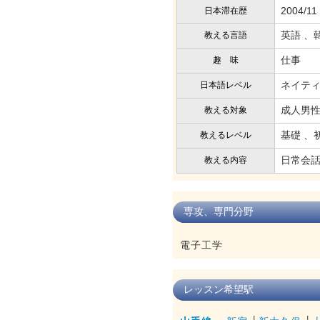
2004/11
日本滞在歴
英語 、
教える言語
仕事
趣 味
ネイテ
日本語レベル
成人男性
教える対象
基礎 、
教えるレベル
日常会話
教える内容
専攻、専門分野
電子工学
レッスン希望駅