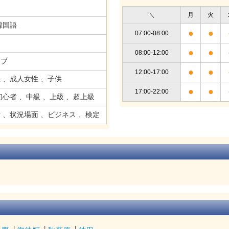
＼
月
火
韓国語
●
●
07:00-08:00
●
●
08:00-12:00
ィブ
●
●
12:00-17:00
 、成人女性 、子供
●
●
17:00-22:00
初心者 、中級 、上級 、超上級
 、状況場面 、ビジネス 、検定