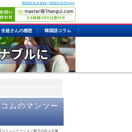
韓国語先生登録
|
韓国語先生login
生徒さんの感想
韓国語コラム
トコムのマンツー
語コミュニケーション能力の向上を徹