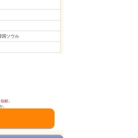
韓国ソウル
と信頼」
か。