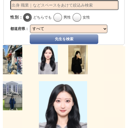
性別：
どちらでも
男性
女性
都道府県：
先生を検索