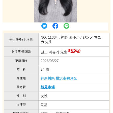
NO. 11334 . 神野 まゆか /
ジンノ マユ
先生番号 / お名前
カ
先生
お名前-韓国語
진노 마유카 先生
2026/05/27
更新日時
24 歳
年 齢
神奈川県
横浜市鶴見区
居住地
鶴見市場
最寄駅
女性
性 別
O型
血液型