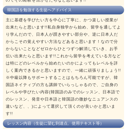
韓国語を勉強する生徒へアドバイス
主に基礎を学びたい方を中心に丁寧に、かつ楽しい授業が
出来たらと思います!!私自身独学から始め、留学を通してよ
り学んだので、日本人が躓きやすい部分や、逆に日本人だ
からこその覚えやすい方法などあると思います！なので分
からないことなどゼロからひとつずつ解消していき、お手
伝い出来たらと思います!!これから留学を考えている方など
は特にどのレベルから始めたいのかによってもレベルを詳
しく案内できるかと思いますので、一緒に頑張りましょう!!
※中級以降もサポートすることはもちろん可能ですが、韓
国語ネイティブの方も講師でいらっしゃるので、ご自身の
レベルや学びたい内容(韓国語のみでのレッスン、日本語で
のレッスン、発音や日本語と韓国語の微妙なニュアンスの
違いなど、、)によって選択して頂くのが良いかと思いま
す!!
レッスン内容（生徒に望む到達点、使用テキスト等）