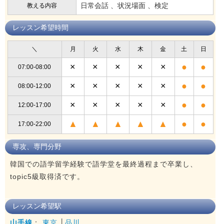
日常会話 、状況場面 、検定
教える内容
レッスン希望時間
＼
月
火
水
木
金
土
日
×
×
×
×
×
●
●
07:00-08:00
×
×
×
×
×
●
●
08:00-12:00
×
×
×
×
×
●
●
12:00-17:00
▲
▲
▲
▲
▲
●
●
17:00-22:00
専攻、専門分野
韓国での語学留学経験で語学堂を最終過程まで卒業し、
topic5級取得済です。
レッスン希望駅
山手線
：
東京
│
品川