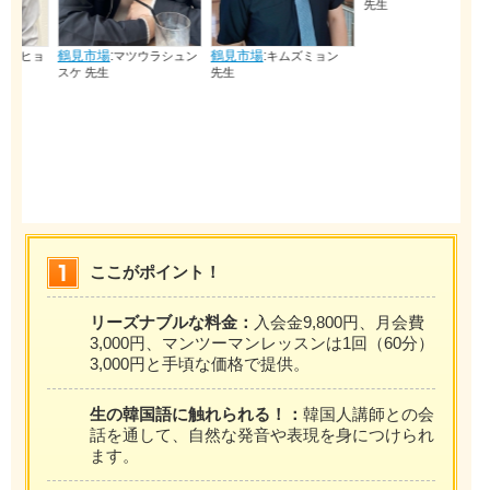
先生
鶴見市場
:
鶴見市場
:
ョ
マツウラシュン
キムズミョン
スケ 先生
先生
ここがポイント！
リーズナブルな料金：
入会金9,800円、月会費
3,000円、マンツーマンレッスンは1回（60分）
3,000円と手頃な価格で提供。
生の韓国語に触れられる！：
韓国人講師との会
話を通して、自然な発音や表現を身につけられ
ます。