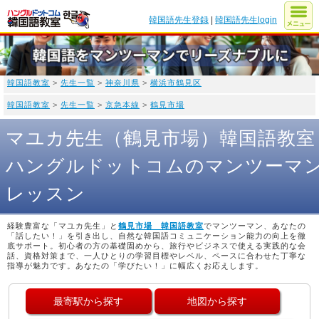
韓国語先生登録
|
韓国語先生login
韓国語教室
>
先生一覧
>
神奈川県
>
横浜市鶴見区
韓国語教室
>
先生一覧
>
京急本線
>
鶴見市場
マユカ先生（鶴見市場）韓国語教室
ハングルドットコムのマンツーマ
レッスン
経験豊富な「マユカ先生」と
鶴見市場 韓国語教室
でマンツーマン、あなたの
「話したい！」を引き出し、自然な韓国語コミュニケーション能力の向上を徹
底サポート。初心者の方の基礎固めから、旅行やビジネスで使える実践的な会
話、資格対策まで、一人ひとりの学習目標やレベル、ペースに合わせた丁寧な
指導が魅力です。あなたの「学びたい！」に幅広くお応えします。
最寄駅から探す
地図から探す