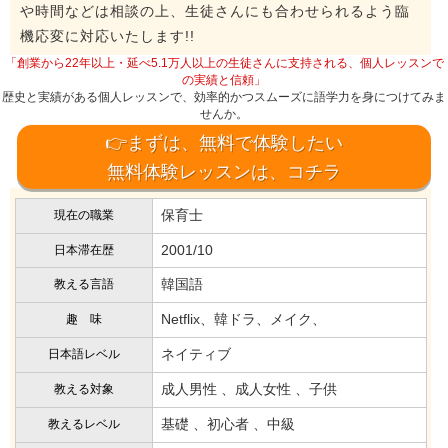
や時間などは相談の上、生徒さんにも合わせられるよう臨
機応変に対応いたします!!
「創業から22年以上・延べ5.1万人以上の生徒さんに支持される、個人レッスンで
の実績と信頼」
歴史と実績がある個人レッスンで、効率的かつスムーズに語学力を身につけてみま
せんか。
👉まずは、無料で体験したい
無料体験レッスンは、コチラ
保育士
現在の職業
2001/10
日本滞在歴
韓国語
教える言語
Netflix、韓ドラ、メイク、
趣 味
ネイティブ
日本語レベル
成人男性 、成人女性 、子供
教える対象
基礎 、初心者 、中級
教えるレベル