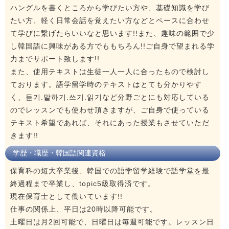
ハングルを書くところから学びたい方や、基礎知識を学び
たい方、軽く日常会話を覚えたい方などとペースに合わせ
て学びに繋げたらいいなと思います!!また、趣味の範囲で少
し韓国語に興味がある方でももちろん!!ご自身で望まれる学
力までサポート致します!!
また、使用テキストは生徒一人一人に合ったもので検討し
ております。語学留学時のテキストはとても分かりやす
く、듣기.말하기.쓰기.읽기など分野ごとにも対応している
のでレッスンでも使わせ頂きますが、ご自身で使っている
テキスト希望であれば、それにあった授業もさせていただ
きます!!
学歴・職歴・韓国語関連資格
保育科の短大卒業後、韓国での語学留学経験で語学堂を最
終過程まで卒業し、topic5級取得済です。
現在保育士として働いています!!
仕事の関係上、平日は20時以降可能です。
土曜日は月2回可能で、日曜日は毎週可能です。レッスン日