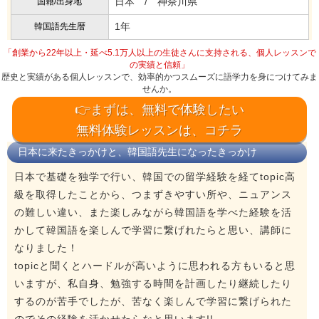
日本 / 神奈川県
国籍/出身地
1年
韓国語先生暦
「創業から22年以上・延べ5.1万人以上の生徒さんに支持される、個人レッスンで
の実績と信頼」
歴史と実績がある個人レッスンで、効率的かつスムーズに語学力を身につけてみま
せんか。
👉まずは、無料で体験したい
無料体験レッスンは、コチラ
日本に来たきっかけと、韓国語先生になったきっかけ
日本で基礎を独学で行い、韓国での留学経験を経てtopic高
級を取得したことから、つまずきやすい所や、ニュアンス
の難しい違い、また楽しみながら韓国語を学べた経験を活
かして韓国語を楽しんで学習に繋げれたらと思い、講師に
なりました！
topicと聞くとハードルが高いように思われる方もいると思
いますが、私自身、勉強する時間を計画したり継続したり
するのが苦手でしたが、苦なく楽しんで学習に繋げられた
のでその経験を活かせたらなと思います!!