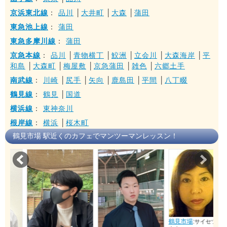
京浜東北線
：
品川
│
大井町
│
大森
│
蒲田
東急池上線
：
蒲田
東急多摩川線
：
蒲田
京急本線
：
品川
│
青物横丁
│
鮫洲
│
立会川
│
大森海岸
│
平
和島
│
大森町
│
梅屋敷
│
京急蒲田
│
雑色
│
六郷土手
南武線
：
川崎
│
尻手
│
矢向
│
鹿島田
│
平間
│
八丁畷
鶴見線
：
鶴見
│
国道
横浜線
：
東神奈川
根岸線
：
横浜
│
桜木町
鶴見市場 駅近くのカフェでマンツーマンレッスン！
Prev
Nex
鶴見市場
:
サイセツレン