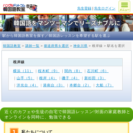
先生登録
|
先生ログイン
駅から韓国語教室を探す／韓国語レッスンを希望する駅を選ぶ
韓国語教室
>
講師一覧
>
都道府県を選択
>
神奈川県
> 根岸線 > 駅名を選択
根岸線
横浜（11）
|
桜木町（9）
|
関内（8）
|
石川町（6）
|
山手（5）
|
根岸（4）
|
磯子（4）
|
新杉田（3）
|
洋光台（4）
|
港南台（3）
|
本郷台（2）
|
大船（7）
近くのカフェや生徒の自宅で韓国語レッスン!対面の家庭教師と
オンラインを同時に、勉強できる
私たちについて