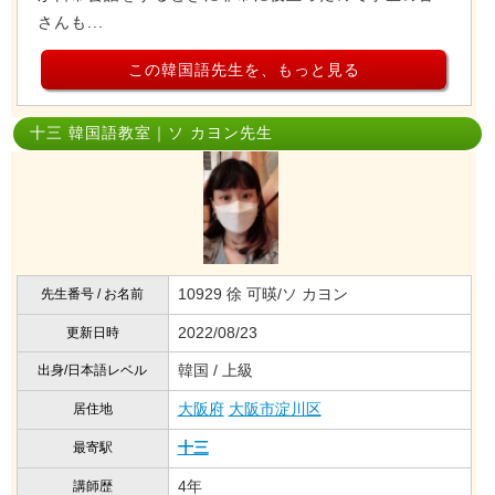
さんも...
この韓国語先生を、もっと見る
十三 韓国語教室｜ソ カヨン先生
10929 徐 可暎/ソ カヨン
先生番号 / お名前
2022/08/23
更新日時
韓国 / 上級
出身/日本語レベル
大阪府
大阪市淀川区
居住地
十三
最寄駅
4年
講師歴