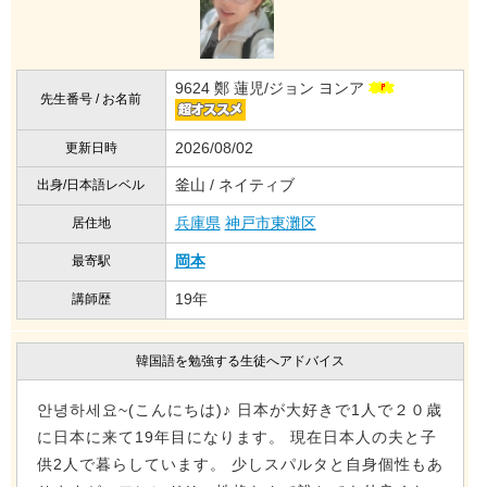
9624 鄭 蓮児/ジョン ヨンア
先生番号 / お名前
2026/08/02
更新日時
釜山 / ネイティブ
出身/日本語レベル
兵庫県
神戸市東灘区
居住地
岡本
最寄駅
19年
講師歴
韓国語を勉強する生徒へアドバイス
안녕하세요~(こんにちは)♪ 日本が大好きで1人で２０歳
に日本に来て19年目になります。 現在日本人の夫と子
供2人で暮らしています。 少しスパルタと自身個性もあ