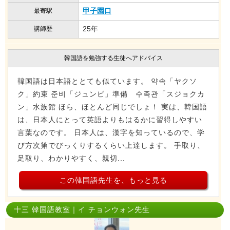
甲子園口
最寄駅
25年
講師歴
韓国語を勉強する生徒へアドバイス
韓国語は日本語ととても似ています。 약속「ヤクソ
ク」約束 준비「ジュンビ」準備 수족관「スジョクカ
ン」水族館 ほら、ほとんど同じでしょ！ 実は、韓国語
は、日本人にとって英語よりもはるかに習得しやすい
言葉なのです。 日本人は、漢字を知っているので、学
び方次第でびっくりするくらい上達します。 手取り、
足取り、わかりやすく、親切...
この韓国語先生を、もっと見る
十三 韓国語教室｜イ チョンウォン先生