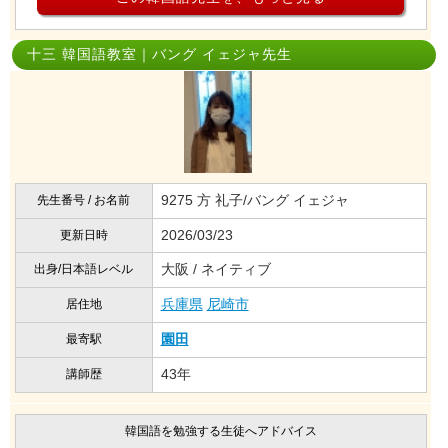
十三 韓国語教室｜バング イェジャ先生
9275 方 礼子/バング イェジャ
先生番号 / お名前
2026/03/23
更新日時
大阪 / ネイティブ
出身/日本語レベル
兵庫県
尼崎市
居住地
園田
最寄駅
43年
講師歴
韓国語を勉強する生徒へアドバイス