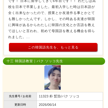
です！ 日本に留学してきて6年目です！！ わたしは高
校を日本で卒業しました。最初入学した時は日本語が
全く出来なかったので、授業とか友達作る事とかとて
も難しかったんです。しかし、その時ある友達が韓国
に興味があるからわたしに韓国の文化とか言語を教え
てほしいと言われ、初めて母国語を教える機会を得ら
れました。...
この韓国語先生を、もっと見る
十三 韓国語教室｜パク ソッコ先生
11323 朴 晳浩/パク ソッコ
先生番号 / お名前
2026/06/14
更新日時