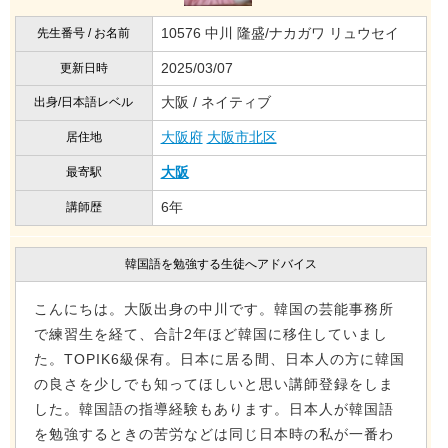
10576 中川 隆盛/ナカガワ リュウセイ
先生番号 / お名前
2025/03/07
更新日時
大阪 / ネイティブ
出身/日本語レベル
大阪府
大阪市北区
居住地
大阪
最寄駅
6年
講師歴
韓国語を勉強する生徒へアドバイス
こんにちは。大阪出身の中川です。韓国の芸能事務所
で練習生を経て、合計2年ほど韓国に移住していまし
た。TOPIK6級保有。日本に居る間、日本人の方に韓国
の良さを少しでも知ってほしいと思い講師登録をしま
した。韓国語の指導経験もあります。日本人が韓国語
を勉強するときの苦労などは同じ日本時の私が一番わ