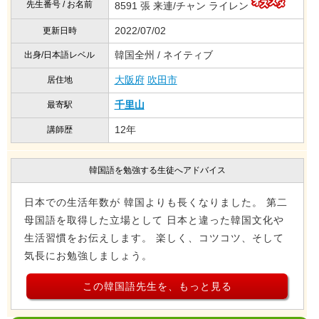
先生番号 / お名前
8591 張 来連/チャン ライレン
2022/07/02
更新日時
韓国全州 / ネイティブ
出身/日本語レベル
大阪府
吹田市
居住地
千里山
最寄駅
12年
講師歴
韓国語を勉強する生徒へアドバイス
日本での生活年数が 韓国よりも長くなりました。 第二
母国語を取得した立場として 日本と違った韓国文化や
生活習慣をお伝えします。 楽しく、コツコツ、そして
気長にお勉強しましょう。
この韓国語先生を、もっと見る