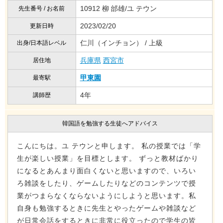
10912 柳 邰雄/ユ テウン
先生番号 / お名前
2023/02/20
更新日時
仁川（インチョン） / 上級
出身/日本語レベル
兵庫県
西宮市
居住地
甲東園
最寄駅
4年
講師歴
韓国語を勉強する生徒へアドバイス
こんにちは。ユ テウンと申します。 私の授業では「学
生が楽しい授業」を目標とします。 ずっと教材ばかり
になるとあんまり面白くないと思いますので、いろい
ろ雑談をしたり、ゲームしたりなどのコンテンツで授
業がつまらなくならないようにしようと思います。私
自身も勉強するときに先生とやったゲームや雑談など
が日常会話をするときに非常に役立ったので学生の皆