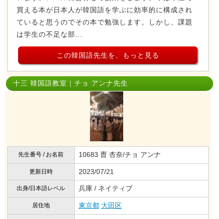
買える本が日本人が韓国語を学ぶに効率的に構成され
ていると思うのでその本で勉強します。しかし、課題
は学生の不足な部...
この韓国語先生を、もっと見る
十三 韓国語教室｜チョ アンナ先生
10683 曺 杏奈/チョ アンナ
先生番号 / お名前
2023/07/21
更新日時
兵庫 / ネイティブ
出身/日本語レベル
東京都
大田区
居住地