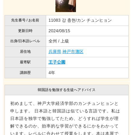
11083 강 충현/カン チュンヒョン
先生番号 / お名前
2024/08/15
更新日時
全州 / 上級
出身/日本語レベル
兵庫県
神戸市灘区
居住地
王子公園
最寄駅
4年
講師歴
韓国語を勉強する生徒へアドバイス
初めまして、神戸大学経済学部のカンチュンヒョンと
申します。 日本語と韓国語は似ている言語です。私は
日本語を独学で勉強してたため、どうすれば学生が理
解できるのか、効率的な学習ができるにかをわかって
います。レベルに合わせて授業をします。本は本屋で