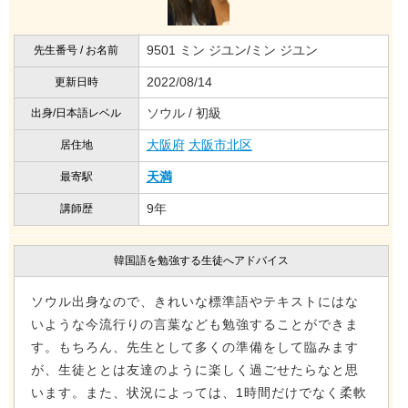
9501 ミン ジユン/ミン ジユン
先生番号 / お名前
2022/08/14
更新日時
ソウル / 初級
出身/日本語レベル
大阪府
大阪市北区
居住地
天満
最寄駅
9年
講師歴
韓国語を勉強する生徒へアドバイス
ソウル出身なので、きれいな標準語やテキストにはな
いような今流行りの言葉なども勉強することができま
す。もちろん、先生として多くの準備をして臨みます
が、生徒ととは友達のように楽しく過ごせたらなと思
います。また、状況によっては、1時間だけでなく柔軟