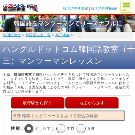
韓国語先生登録
|
韓国語先生login
韓国語教室
>
韓国語先生一覧
>
神戸本線
> 十三
ハングルドットコム韓国語教室（
三）マンツーマンレッスン
十三 韓国語教室
で相性ぴったりの先生を見つけて韓国語マンツーマンレッス
ン。まずは先生を検索してみましょう。教室に通うよりも手軽に、カフェなど
を利用してリーズナブルに学べます。一人ひとりの学習目標やレベルに合わせ
て幅広く対応。優秀な先生による質の高いプライベートレッスンで、会話力の
向上にも定評があります。
最寄駅から探す
地図から探す
性別：
どちらでも
男性
女性