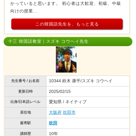
かっていると思います。 初心者は大歓迎、初級、中級
向けの授業...
この韓国語先生を、もっと見る
十三 韓国語教室｜スズキ コウヘイ先生
10344 鈴木 康平/スズキ コウヘイ
先生番号 / お名前
2025/02/15
更新日時
愛知県 / ネイティブ
出身/日本語レベル
大阪府
吹田市
居住地
吹田
最寄駅
10年
講師歴