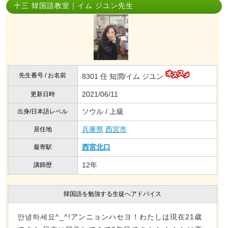
十三 韓国語教室｜イム ジユン先生
先生番号 / お名前
8301 任 知潤/イム ジユン
2021/06/11
更新日時
ソウル / 上級
出身/日本語レベル
兵庫県
西宮市
居住地
西宮北口
最寄駅
12年
講師歴
韓国語を勉強する生徒へアドバイス
안녕하세요^_^!アンニョンハセヨ！わたしは現在21歳