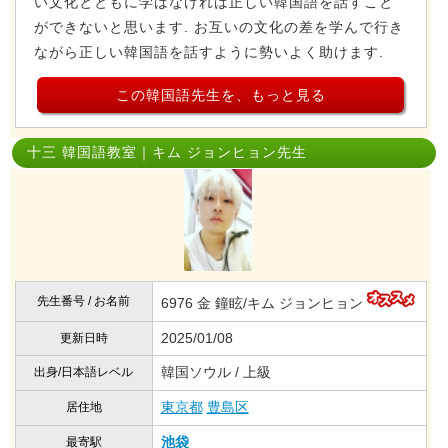
い文化とともに学ばなければ正しい韓国語を話すこと
ができないと思います. お互いの文化の差を学んで行き
ながら正しい韓国語を話すように勢いよく助けます.
この韓国語先生を、もっと見る
十三 韓国語教室｜キム ジョンヒョン先生
先生番号 / お名前
6976 金 鐘眩/キム ジョンヒョン
2025/01/08
更新日時
韓国ソウル / 上級
出身/日本語レベル
東京都
豊島区
居住地
池袋
最寄駅