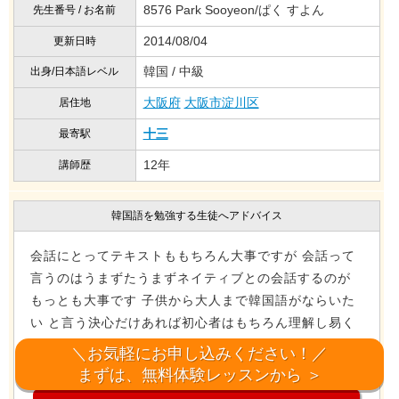
8576 Park Sooyeon/ぱく すよん
先生番号 / お名前
2014/08/04
更新日時
韓国 / 中級
出身/日本語レベル
大阪府
大阪市淀川区
居住地
十三
最寄駅
12年
講師歴
韓国語を勉強する生徒へアドバイス
会話にとってテキストももちろん大事ですが 会話って
言うのはうまずたうまずネイティブとの会話するのが
もっとも大事です 子供から大人まで韓国語がならいた
い と言う決心だけあれば初心者はもちろん理解し易く
会話水準に合わせて教えてあげますので御心配なく 熱
＼お気軽にお申し込みください！／
意を見せて下さい 後は私がサポートします
まずは、無料体験レッスンから ＞