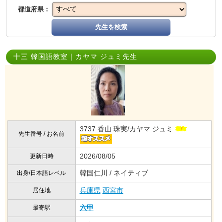
都道府県：
先生を検索
十三 韓国語教室｜カヤマ ジュミ先生
3737 香山 珠実/カヤマ ジュミ
先生番号 / お名前
2026/08/05
更新日時
韓国仁川 / ネイティブ
出身/日本語レベル
兵庫県
西宮市
居住地
六甲
最寄駅