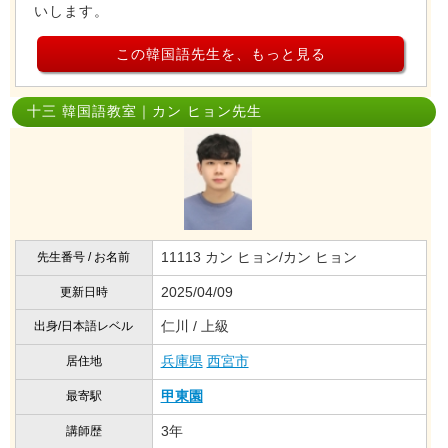
いします。
この韓国語先生を、もっと見る
十三 韓国語教室｜カン ヒョン先生
11113 カン ヒョン/カン ヒョン
先生番号 / お名前
2025/04/09
更新日時
仁川 / 上級
出身/日本語レベル
兵庫県
西宮市
居住地
甲東園
最寄駅
3年
講師歴