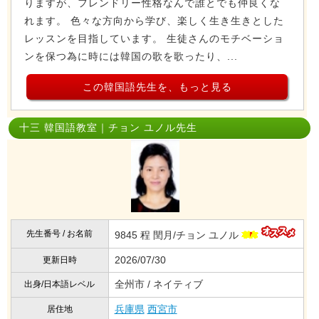
りますが、フレンドリー性格なんで誰とでも仲良くな
れます。 色々な方向から学び、楽しく生き生きとした
レッスンを目指しています。 生徒さんのモチベーショ
ンを保つ為に時には韓国の歌を歌ったり、...
この韓国語先生を、もっと見る
十三 韓国語教室｜チョン ユノル先生
先生番号 / お名前
9845 程 閏月/チョン ユノル
2026/07/30
更新日時
全州市 / ネイティブ
出身/日本語レベル
兵庫県
西宮市
居住地