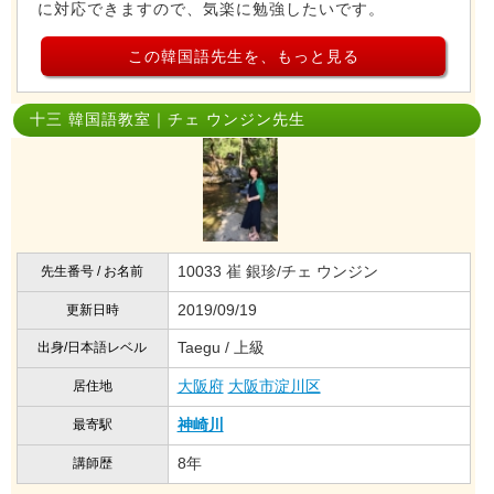
に対応できますので、気楽に勉強したいです。
この韓国語先生を、もっと見る
十三 韓国語教室｜チェ ウンジン先生
10033 崔 銀珍/チェ ウンジン
先生番号 / お名前
2019/09/19
更新日時
Taegu / 上級
出身/日本語レベル
大阪府
大阪市淀川区
居住地
神崎川
最寄駅
8年
講師歴