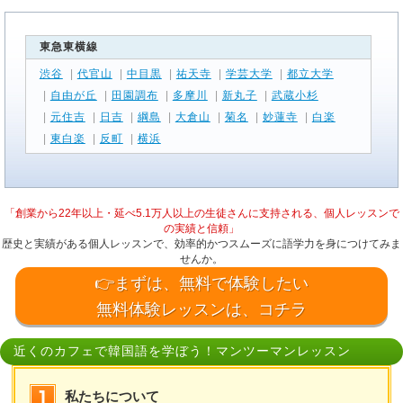
東急東横線
渋谷
|
代官山
|
中目黒
|
祐天寺
|
学芸大学
|
都立大学
|
自由が丘
|
田園調布
|
多摩川
|
新丸子
|
武蔵小杉
|
元住吉
|
日吉
|
綱島
|
大倉山
|
菊名
|
妙蓮寺
|
白楽
|
東白楽
|
反町
|
横浜
「創業から22年以上・延べ5.1万人以上の生徒さんに支持される、個人レッスンで
の実績と信頼」
歴史と実績がある個人レッスンで、効率的かつスムーズに語学力を身につけてみま
せんか。
👉まずは、無料で体験したい
無料体験レッスンは、コチラ
近くのカフェで韓国語を学ぼう！マンツーマンレッスン
私たちについて