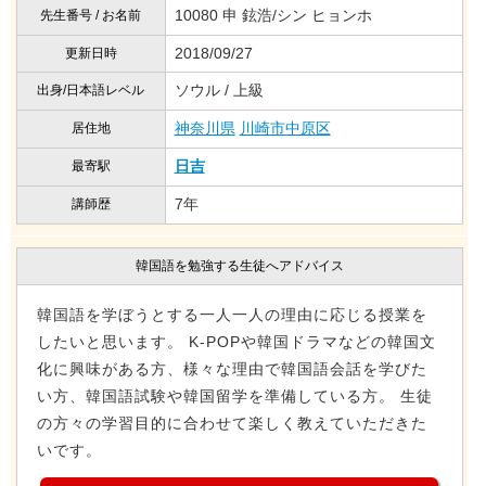
10080 申 鉉浩/シン ヒョンホ
先生番号 / お名前
2018/09/27
更新日時
ソウル / 上級
出身/日本語レベル
神奈川県
川崎市中原区
居住地
日吉
最寄駅
7年
講師歴
韓国語を勉強する生徒へアドバイス
韓国語を学ぼうとする一人一人の理由に応じる授業を
したいと思います。 K-POPや韓国ドラマなどの韓国文
化に興味がある方、様々な理由で韓国語会話を学びた
い方、韓国語試験や韓国留学を準備している方。 生徒
の方々の学習目的に合わせて楽しく教えていただきた
いです。