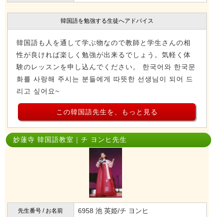
韓国語を勉強する生徒へアドバイス
韓国語も人を通して学ぶ物なので教師と学生さんの相
性が良ければ楽しく勉強が出来るでしょう。気軽く体
験のレッスンを申し込んでください。 한국어와 한국문
화를 사랑해 주시는 분들에게 따뜻한 선생님이 되어 드
리고 싶어요~
この韓国語先生を、もっと見る
妙蓮寺 韓国語教室｜チ ヨンヒ先生
6958 池 英姫/チ ヨンヒ
先生番号 / お名前