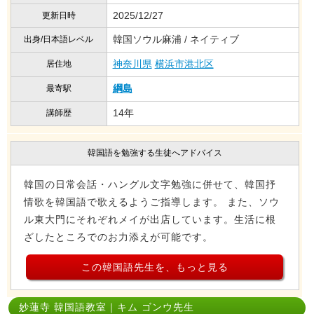
2025/12/27
更新日時
韓国ソウル麻浦 / ネイティブ
出身/日本語レベル
神奈川県
横浜市港北区
居住地
綱島
最寄駅
14年
講師歴
韓国語を勉強する生徒へアドバイス
韓国の日常会話・ハングル文字勉強に併せて、韓国抒
情歌を韓国語で歌えるようご指導します。 また、ソウ
ル東大門にそれぞれメイが出店しています。生活に根
ざしたところでのお力添えが可能です。
この韓国語先生を、もっと見る
妙蓮寺 韓国語教室｜キム ゴンウ先生