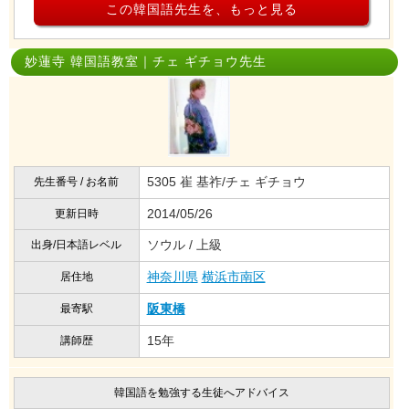
この韓国語先生を、もっと見る
妙蓮寺 韓国語教室｜チェ ギチョウ先生
5305 崔 基祚/チェ ギチョウ
先生番号 / お名前
2014/05/26
更新日時
ソウル / 上級
出身/日本語レベル
神奈川県
横浜市南区
居住地
阪東橋
最寄駅
15年
講師歴
韓国語を勉強する生徒へアドバイス