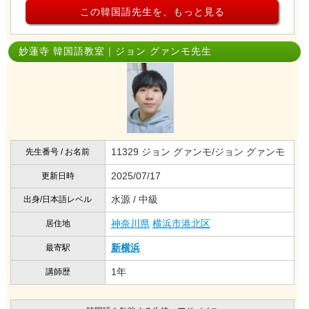
この韓国語先生を、もっと見る
妙蓮寺 韓国語教室｜ジョン グァンモ先生
11329 ジョン グァンモ/ジョン グァンモ
先生番号 / お名前
2025/07/17
更新日時
水源 / 中級
出身/日本語レベル
神奈川県
横浜市港北区
居住地
新横浜
最寄駅
1年
講師歴