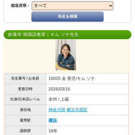
都道府県：
先生を検索
妙蓮寺 韓国語教室｜キム ソナ先生
10025 金 善児/キム ソナ
先生番号 / お名前
2026/03/16
更新日時
全州 / 上級
出身/日本語レベル
神奈川県
横浜市西区
居住地
横浜
最寄駅
18年
講師歴