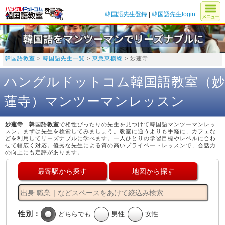
韓国語先生登録
|
韓国語先生login
韓国語教室
>
韓国語先生一覧
>
東急東横線
> 妙蓮寺
ハングルドットコム韓国語教室（
蓮寺）マンツーマンレッスン
妙蓮寺 韓国語教室
で相性ぴったりの先生を見つけて韓国語マンツーマンレッ
スン。まずは先生を検索してみましょう。教室に通うよりも手軽に、カフェな
どを利用してリーズナブルに学べます。一人ひとりの学習目標やレベルに合わ
せて幅広く対応。優秀な先生による質の高いプライベートレッスンで、会話力
の向上にも定評があります。
最寄駅から探す
地図から探す
性別：
どちらでも
男性
女性