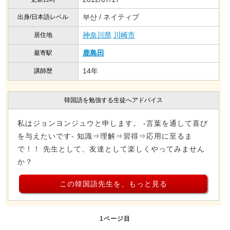
부산 / ネイティブ
出身/日本語レベル
神奈川県
川崎市
居住地
鹿島田
最寄駅
14年
講師歴
韓国語を勉強する生徒へアドバイス
私はジョンヨンジュウと申します。 -言葉を通して喜び
を与えたいです- 知識⇒理解⇒習得⇒応用に至るま
で！！ 先生として、友達として楽しくやってみません
か？
この韓国語先生を、もっと見る
1ページ目