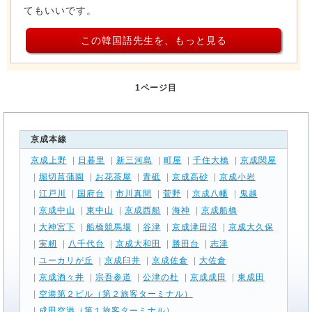
てもいいです。
この韓国語先生を、もっと見る
1ページ目
京成本線
京成上野
|
日暮里
|
新三河島
|
町屋
|
千住大橋
|
京成関屋
|
堀切菖蒲園
|
お花茶屋
|
青砥
|
京成高砂
|
京成小岩
|
江戸川
|
国府台
|
市川真間
|
菅野
|
京成八幡
|
鬼越
|
京成中山
|
東中山
|
京成西船
|
海神
|
京成船橋
|
大神宮下
|
船橋競馬場
|
谷津
|
京成津田沼
|
京成大久保
|
実籾
|
八千代台
|
京成大和田
|
勝田台
|
志津
|
ユーカリが丘
|
京成臼井
|
京成佐倉
|
大佐倉
|
京成酒々井
|
宗吾参道
|
公津の杜
|
京成成田
|
東成田
|
空港第２ビル（第２旅客ターミナル）
|
成田空港（第１旅客ターミナル）