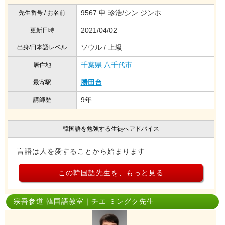
9567 申 珍浩/シン ジンホ
先生番号 / お名前
2021/04/02
更新日時
ソウル / 上級
出身/日本語レベル
千葉県
八千代市
居住地
勝田台
最寄駅
9年
講師歴
韓国語を勉強する生徒へアドバイス
言語は人を愛することから始まります
この韓国語先生を、もっと見る
宗吾参道 韓国語教室｜チエ ミングク先生