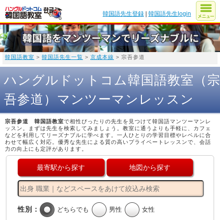
韓国語先生登録
|
韓国語先生login
韓国語教室
>
韓国語先生一覧
>
京成本線
> 宗吾参道
ハングルドットコム韓国語教室（
吾参道）マンツーマンレッスン
宗吾参道 韓国語教室
で相性ぴったりの先生を見つけて韓国語マンツーマンレ
ッスン。まずは先生を検索してみましょう。教室に通うよりも手軽に、カフェ
などを利用してリーズナブルに学べます。一人ひとりの学習目標やレベルに合
わせて幅広く対応。優秀な先生による質の高いプライベートレッスンで、会話
力の向上にも定評があります。
最寄駅から探す
地図から探す
性別：
どちらでも
男性
女性