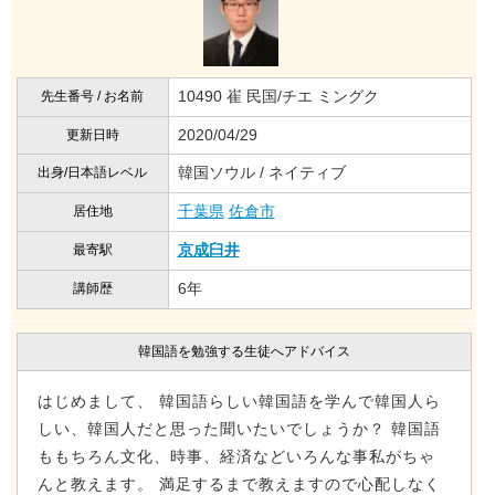
10490 崔 民国/チエ ミングク
先生番号 / お名前
2020/04/29
更新日時
韓国ソウル / ネイティブ
出身/日本語レベル
千葉県
佐倉市
居住地
京成臼井
最寄駅
6年
講師歴
韓国語を勉強する生徒へアドバイス
はじめまして、 韓国語らしい韓国語を学んで韓国人ら
しい、韓国人だと思った聞いたいでしょうか？ 韓国語
ももちろん文化、時事、経済などいろんな事私がちゃ
んと教えます。 満足するまで教えますので心配しなく