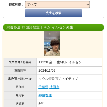
都道府県：
先生を検索
宗吾参道 韓国語教室｜キム イルセン先生
11228 金 一生/キム イルセン
先生番号 / お名前
2024/11/06
更新日時
ソウル特別市 / ネイティブ
出身/日本語レベル
千葉県
成田市
居住地
那須塩原
最寄駅
5年
講師歴