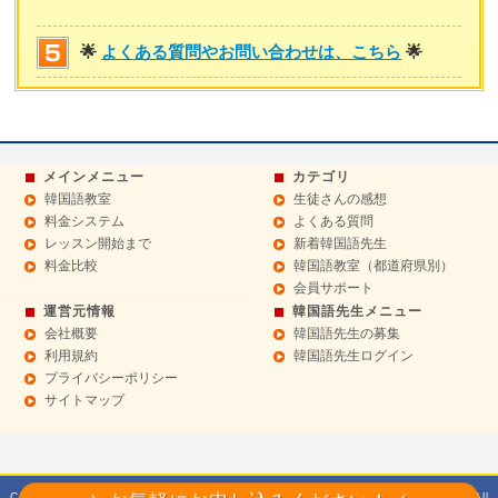
🌟
よくある質問やお問い合わせは、こちら
🌟
メインメニュー
カテゴリ
韓国語教室
生徒さんの感想
料金システム
よくある質問
レッスン開始まで
新着韓国語先生
料金比較
韓国語教室（都道府県別）
会員サポート
運営元情報
韓国語先生メニュー
会社概要
韓国語先生の募集
利用規約
韓国語先生ログイン
プライバシーポリシー
サイトマップ
Copyright© 2014 Sept 韓国語教室【ハングルドットコム】マンツーマンレッスン All