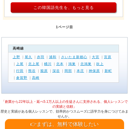
この韓国語先生を、もっと見る
1ページ目
高崎線
上野
|
尾久
|
赤羽
|
浦和
|
さいたま新都心
|
大宮
|
宮原
|
上尾
|
北上尾
|
桶川
|
北本
|
鴻巣
|
北鴻巣
|
吹上
|
行田
|
熊谷
|
籠原
|
深谷
|
岡部
|
本庄
|
神保原
|
新町
|
倉賀野
|
高崎
「創業から22年以上・延べ5.1万人以上の生徒さんに支持される、個人レッスンで
の実績と信頼」
歴史と実績がある個人レッスンで、効率的かつスムーズに語学力を身につけてみま
せんか。
👉まずは、無料で体験したい