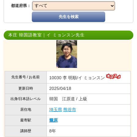
都道府県：
先生を検索
本庄 韓国語教室｜イ ミョンスン先生
先生番号 / お名前
10030 李 明順/イ ミョンスン
2025/04/18
更新日時
韓国 江原道 / 上級
出身/日本語レベル
埼玉県
熊谷市
居住地
籠原
最寄駅
8年
講師歴