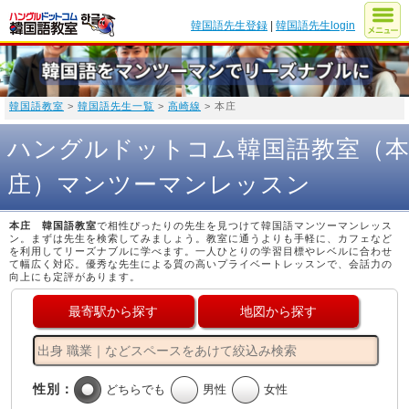
韓国語先生登録
|
韓国語先生login
韓国語教室
>
韓国語先生一覧
>
高崎線
> 本庄
ハングルドットコム韓国語教室（
庄）マンツーマンレッスン
本庄 韓国語教室
で相性ぴったりの先生を見つけて韓国語マンツーマンレッス
ン。まずは先生を検索してみましょう。教室に通うよりも手軽に、カフェなど
を利用してリーズナブルに学べます。一人ひとりの学習目標やレベルに合わせ
て幅広く対応。優秀な先生による質の高いプライベートレッスンで、会話力の
向上にも定評があります。
最寄駅から探す
地図から探す
性別：
どちらでも
男性
女性