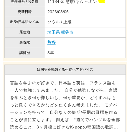
11184 金 慧敏/キム ヘミン
先生番号 / お名前
2026/08/06
更新日時
ソウル / 上級
出身/日本語レベル
埼玉県
熊谷市
居住地
熊谷
最寄駅
8年
講師歴
韓国語を勉強する生徒へアドバイス
言語を学ぶのが好きで、日本語と英語、フランス語を
一人で勉強して来ました。 自分が勉強しながら、言語
を学ぶとき何が難しいし、何が重要か、どうすればも
っと良くできるかなどをたくさん考えました。 モチベ
ーションを持って、自分なりの短期/長期の目標を作る
ことが役に立ちます。 例えば、2週間でハングルを全部
読めること、3ヶ月後に好きなK-popの韓国語の歌詞...