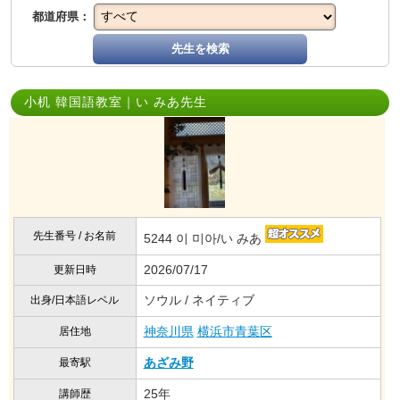
都道府県：
先生を検索
小机 韓国語教室｜い みあ先生
先生番号 / お名前
5244 이 미아/い みあ
2026/07/17
更新日時
ソウル / ネイティブ
出身/日本語レベル
神奈川県
横浜市青葉区
居住地
あざみ野
最寄駅
25年
講師歴