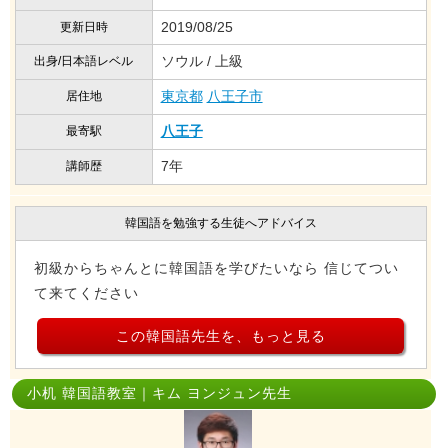
2019/08/25
更新日時
ソウル / 上級
出身/日本語レベル
東京都
八王子市
居住地
八王子
最寄駅
7年
講師歴
韓国語を勉強する生徒へアドバイス
初級からちゃんとに韓国語を学びたいなら 信じてつい
て来てください
この韓国語先生を、もっと見る
小机 韓国語教室｜キム ヨンジュン先生