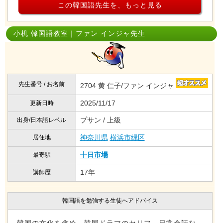
この韓国語先生を、もっと見る
小机 韓国語教室｜ファン インジャ先生
先生番号 / お名前
2704 黄 仁子/ファン インジャ
2025/11/17
更新日時
プサン / 上級
出身/日本語レベル
神奈川県
横浜市緑区
居住地
十日市場
最寄駅
17年
講師歴
韓国語を勉強する生徒へアドバイス
韓国の文化を含め、韓国ドラマのセリフ、日常会話な