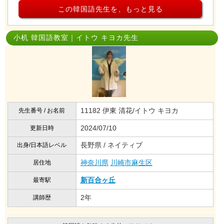
この韓国語先生を、もっと見る
小机 韓国語教室｜イトウ キヨカ先生
11182 伊東 清花/イトウ キヨカ
先生番号 / お名前
2024/07/10
更新日時
長野県 / ネイティブ
出身/日本語レベル
神奈川県
川崎市麻生区
居住地
新百合ヶ丘
最寄駅
2年
講師歴