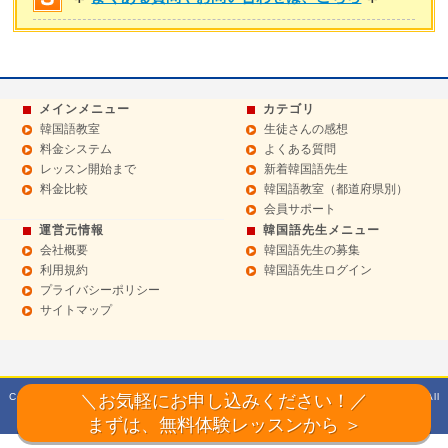
メインメニュー
カテゴリ
韓国語教室
生徒さんの感想
料金システム
よくある質問
レッスン開始まで
新着韓国語先生
料金比較
韓国語教室（都道府県別）
会員サポート
運営元情報
韓国語先生メニュー
会社概要
韓国語先生の募集
利用規約
韓国語先生ログイン
プライバシーポリシー
サイトマップ
Copyright© 2014 Sept 韓国語教室【ハングルドットコム】マンツーマンレッスン All
＼お気軽にお申し込みください！／
Rights Reserved.
まずは、無料体験レッスンから ＞