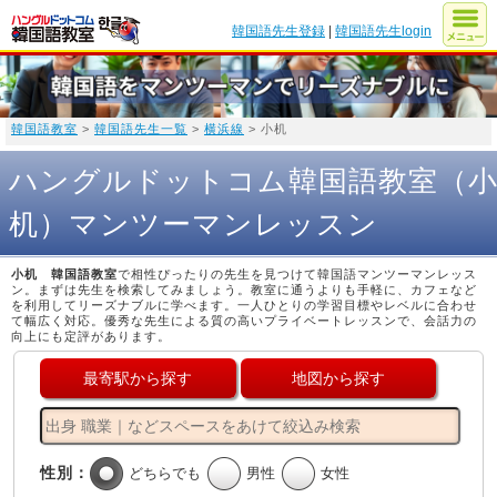
韓国語先生登録
|
韓国語先生login
韓国語教室
>
韓国語先生一覧
>
横浜線
> 小机
ハングルドットコム韓国語教室（
机）マンツーマンレッスン
小机 韓国語教室
で相性ぴったりの先生を見つけて韓国語マンツーマンレッス
ン。まずは先生を検索してみましょう。教室に通うよりも手軽に、カフェなど
を利用してリーズナブルに学べます。一人ひとりの学習目標やレベルに合わせ
て幅広く対応。優秀な先生による質の高いプライベートレッスンで、会話力の
向上にも定評があります。
最寄駅から探す
地図から探す
性別：
どちらでも
男性
女性