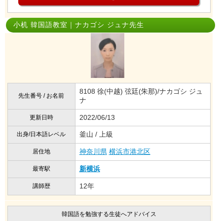
小机 韓国語教室｜ナカゴシ ジュナ先生
8108 徐(中越) 弦廷(朱那)/ナカゴシ ジュ
先生番号 / お名前
ナ
2022/06/13
更新日時
釜山 / 上級
出身/日本語レベル
神奈川県
横浜市港北区
居住地
新横浜
最寄駅
12年
講師歴
韓国語を勉強する生徒へアドバイス