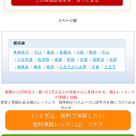
1ページ目
横浜線
東神奈川
|
大口
|
菊名
|
新横浜
|
小机
|
鴨居
|
中山
|
十日市場
|
長津田
|
成瀬
|
町田
|
古淵
|
淵野辺
|
矢部
|
相模原
|
橋本
|
相原
|
八王子みなみ野
|
片倉
|
八王子
「創業から22年以上・延べ5.1万人以上の生徒さんに支持される、個人レッスンで
の実績と信頼」
歴史と実績がある個人レッスンで、効率的かつスムーズに語学力を身につけてみま
せんか。
👉まずは、無料で体験したい
無料体験レッスンは、コチラ