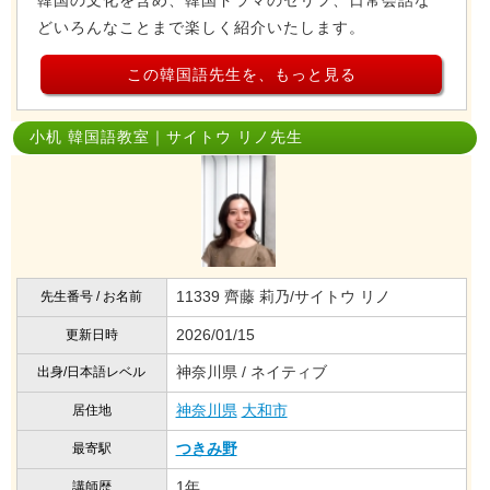
どいろんなことまで楽しく紹介いたします。
この韓国語先生を、もっと見る
小机 韓国語教室｜サイトウ リノ先生
11339 齊藤 莉乃/サイトウ リノ
先生番号 / お名前
2026/01/15
更新日時
神奈川県 / ネイティブ
出身/日本語レベル
神奈川県
大和市
居住地
つきみ野
最寄駅
1年
講師歴