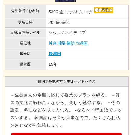
先生番号 / お名前
5300 金 ヨナ/キム ヨナ
2026/05/01
更新日時
ソウル / ネイティブ
出身/日本語レベル
神奈川県
横浜市緑区
居住地
長津田
最寄駅
15年
講師歴
韓国語を勉強する生徒へアドバイス
－生徒さんの希望に応じて授業のプランを練る。 －韓
国の文化に触れ合いながら、楽しく勉強する。 －今の
話題、料理などを取り入れる。 -なるべく韓国語でレッ
スンする。 韓国語は発音が大事なので、たくさんお話
をさせながら勉強します。