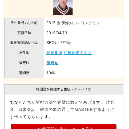
9315 金 榮俊/キム ヨンジュン
先生番号 / お名前
2016/04/19
更新日時
SEOUL / 中級
出身/日本語レベル
神奈川県
相模原市中央区
居住地
淵野辺
最寄駅
10年
講師歴
韓国語を勉強する生徒へアドバイス
あなたたちが望む方法で完璧に教えてあげます。 読む
音、日常会話、韓国の歌の通してMASTERするように
手伝ってもらいます。
この韓国語先生を、もっと見る