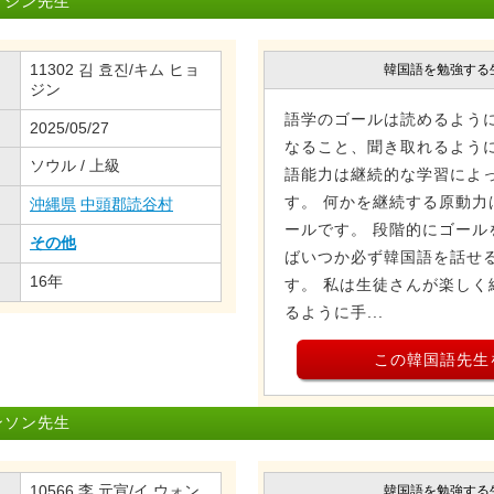
ョジン先生
11302 김 효진/キム ヒョ
韓国語を勉強する
ジン
語学のゴールは読めるよう
2025/05/27
なること、聞き取れるよう
ソウル / 上級
語能力は継続的な学習によ
す。 何かを継続する原動力
沖縄県
中頭郡読谷村
ールです。 段階的にゴール
その他
ばいつか必ず韓国語を話せ
16年
す。 私は生徒さんが楽しく
るように手...
この韓国語先生
ンソン先生
10566 李 元宣/イ ウォン
韓国語を勉強する