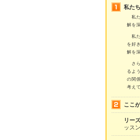
私た
私た
解を
私た
を好
解を
さら
るよ
の関
考え
ここ
リー
ッスン