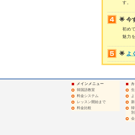
す。
🌟 
初め
魅力
🌟
よ
メインメニュー
カ
韓国語教室
生
料金システム
よ
レッスン開始まで
新
料金比較
韓
別
会