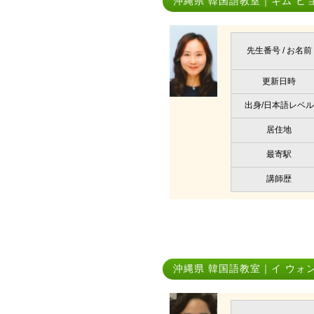
沖縄県 韓国語教室｜キム ヒ
先生番号 / お名前
更新日時
出身/日本語レベル
居住地
最寄駅
講師歴
沖縄県 韓国語教室｜イ ウォ