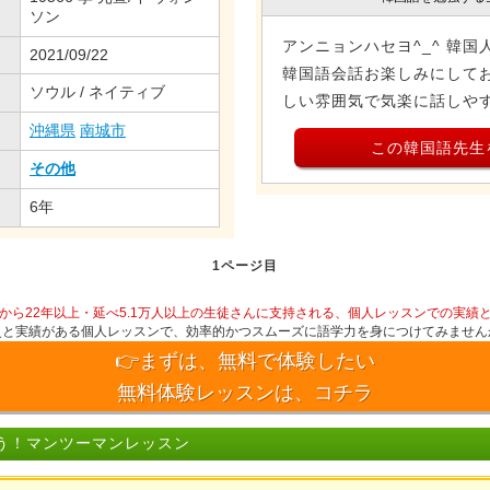
ソン
アンニョンハセヨ^_^ 韓国
2021/09/22
韓国語会話お楽しみにしてお
ソウル / ネイティブ
しい雰囲気で気楽に話しや
沖縄県
南城市
この韓国語先生
その他
6年
1ページ目
から22年以上・延べ5.1万人以上の生徒さんに支持される、個人レッスンでの実績
史と実績がある個人レッスンで、効率的かつスムーズに語学力を身につけてみません
👉まずは、無料で体験したい
無料体験レッスンは、コチラ
う！マンツーマンレッスン