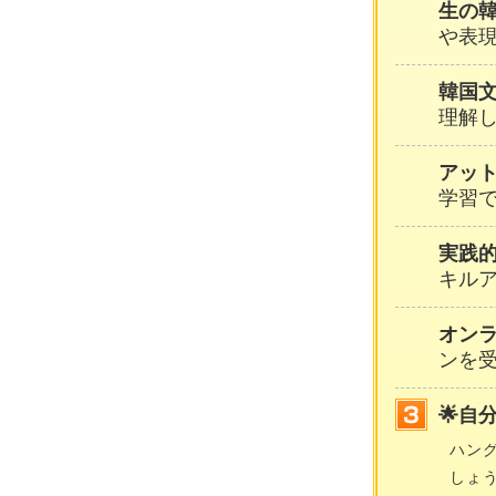
生の
や表
韓国
理解
アッ
学習
実践
キル
オン
ンを
🌟自
ハン
しょ