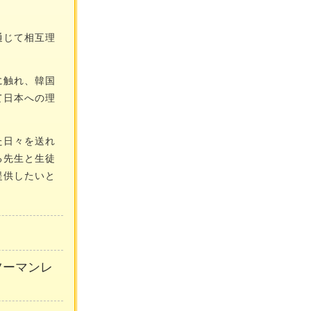
通じて相互理
に触れ、韓国
て日本への理
た日々を送れ
る先生と生徒
提供したいと
ンツーマンレ