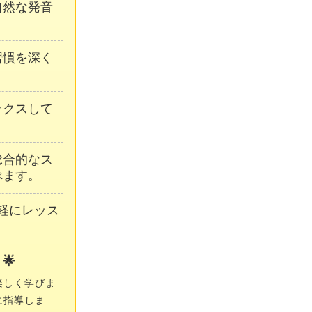
自然な発音
習慣を深く
ックスして
総合的なス
べます。
軽にレッス
🌟
楽しく学びま
に指導しま