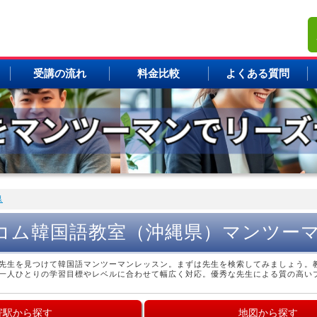
受講の流れ
料金比較
よくある質問
県
コム韓国語教室（沖縄県）マンツー
先生を見つけて韓国語マンツーマンレッスン。まずは先生を検索してみましょう。
一人ひとりの学習目標やレベルに合わせて幅広く対応。優秀な先生による質の高い
寄駅から探す
地図から探す