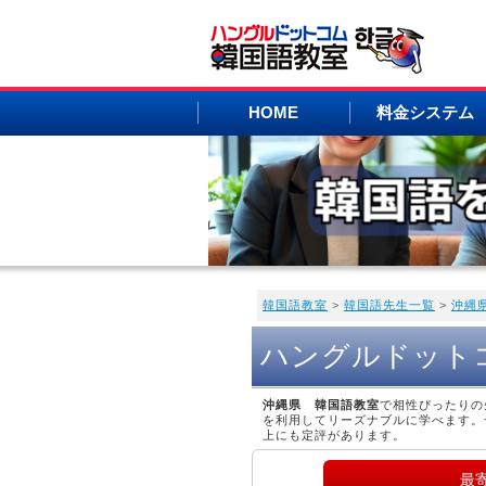
HOME
料金システム
韓国語教室
>
韓国語先生一覧
>
沖縄
ハングルドット
沖縄県 韓国語教室
で相性ぴったりの
を利用してリーズナブルに学べます。
上にも定評があります。
最