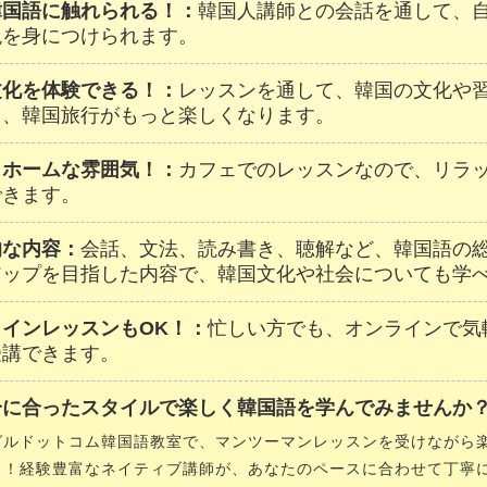
韓国語に触れられる！：
韓国人講師との会話を通して、
現を身につけられます。
文化を体験できる！：
レッスンを通して、韓国の文化や
し、韓国旅行がもっと楽しくなります。
トホームな雰囲気！：
カフェでのレッスンなので、リラ
できます。
的な内容：
会話、文法、読み書き、聴解など、韓国語の
アップを目指した内容で、韓国文化や社会についても学
ラインレッスンもOK！：
忙しい方でも、オンラインで気
受講できます。
分に合ったスタイルで楽しく韓国語を学んでみませんか？
グルドットコム韓国語教室で、マンツーマンレッスンを受けながら
う！経験豊富なネイティブ講師が、あなたのペースに合わせて丁寧