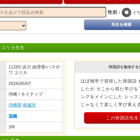
性別：
ど
先生を検索
 ユリカ先生
11265 浜川 由理香/ハマガ
韓国語を勉強する
ワ ユリカ
ほぼ独学で習得した韓国語 
2026/05/07
したが そこから得た学びを
沖縄 / ネイティブ
ングをメインにした レッス
じゃなくて楽しく学び覚える
沖縄県
南城市
旭橋
この韓国語先生
3年