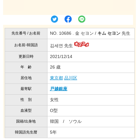
NO. 10686 . 金 セヨン /
キム セヨン
先生
先生番号 / お名前
お名前-韓国語
김세연 先生
2021/12/14
更新日時
26 歳
年 齢
東京都
品川区
居住地
戸越銀座
最寄駅
女性
性 別
O型
血液型
韓国 / ソウル
国籍/出身地
5年
韓国語先生暦