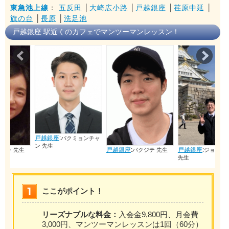
東急池上線
：
五反田
│
大崎広小路
│
戸越銀座
│
荏原中延
│
旗の台
│
長原
│
洗足池
戸越銀座 駅近くのカフェでマンツーマンレッスン！
Prev
Nex
戸越銀座
:
パクミョンチャ
ン 先生
戸越銀座
:
戸越銀座
:
生
パクジテ 先生
ジョンヒソク
先生
ここがポイント！
リーズナブルな料金：
入会金9,800円、月会費
3,000円、マンツーマンレッスンは1回（60分）