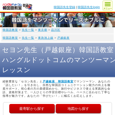
韓国語先生登録
|
韓国語先生login
韓国語教室
>
先生一覧
>
東京都
>
品川区
韓国語教室
>
先生一覧
>
東急池上線
>
戸越銀座
セヨン先生（戸越銀座）韓国語教室
ハングルドットコムのマンツーマ
レッスン
経験豊富な「セヨン先生」と
戸越銀座 韓国語教室
でマンツーマン、あなたの
「話したい！」を引き出し、自然な韓国語コミュニケーション能力の向上を徹
底サポート。初心者の方の基礎固めから、旅行やビジネスで使える実践的な会
話、資格対策まで、一人ひとりの学習目標やレベル、ペースに合わせた丁寧な
指導が魅力です。あなたの「学びたい！」に幅広くお応えします。
最寄駅から探す
地図から探す