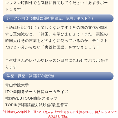
レッスン時間外でも気軽に質問してください！必ずサポー
トします！
レッスン内容（生徒に望む到達点、使用テキスト等）
言語は暗記だけじゃ楽しくないです！その国の文化や関連
する豆知識など、「韓国」を学びましょう！また、実際の
韓国人はその言葉をどのように使っているのか、テキスト
だけじゃ分からない「実践韓国語」を学びましょう！
＊生徒さんのレベルやレッスン目的に合わせてパワポを作
ります
学歴・職歴・韓国語関連資格
青山学院大学
IT企業開発チーム日韓ローカライズ
韓国WEBTOON翻訳スタッフ
TOPIK(韓国語能力試験)試験監督官
「創業から22年以上・延べ5.1万人以上の生徒さんに支持される、個人レッスンで
の実績と信頼」