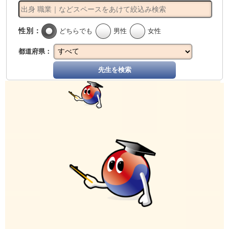
性別：
どちらでも
男性
女性
都道府県：
先生を検索