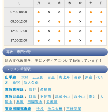
＼
月
火
水
木
金
土
日
●
×
×
●
×
●
●
07:00-08:00
●
×
●
●
×
●
●
08:00-12:00
●
×
●
●
×
●
●
12:00-17:00
●
×
●
●
×
●
●
17:00-22:00
専攻、専門分野
総合文化政策学、主にメディアについて勉強しています！
レッスン希望駅
山手線
：
大崎
│
五反田
│
目黒
│
恵比寿
│
渋谷
│
原宿
│
代々
木
│
新宿
│
新大久保
東急東横線
：
渋谷
│
多摩川
東急目黒線
：
目黒
│
不動前
│
武蔵小山
│
西小山
│
洗足
│
大
岡山
│
奥沢
│
田園調布
│
多摩川
東急田園都市線
：
渋谷
│
池尻大橋
│
三軒茶屋