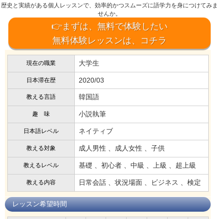
歴史と実績がある個人レッスンで、効率的かつスムーズに語学力を身につけてみま
せんか。
👉まずは、無料で体験したい
無料体験レッスンは、コチラ
大学生
現在の職業
2020/03
日本滞在歴
韓国語
教える言語
小説執筆
趣 味
ネイティブ
日本語レベル
成人男性 、成人女性 、子供
教える対象
基礎 、初心者 、中級 、上級 、超上級
教えるレベル
日常会話 、状況場面 、ビジネス 、検定
教える内容
レッスン希望時間