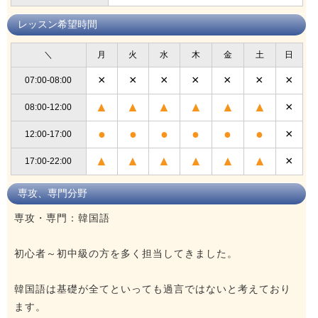
レッスン希望時間
＼
月
火
水
木
金
土
日
×
×
×
×
×
×
×
07:00-08:00
▲
▲
▲
▲
▲
▲
×
08:00-12:00
●
●
●
●
●
●
×
12:00-17:00
▲
▲
▲
▲
▲
▲
×
17:00-22:00
専攻、専門分野
専攻・専門：韓国語
初心者～初中級の方を多く担当してきました。
韓国語は基礎が全てといっても過言ではないと考えており
ます。