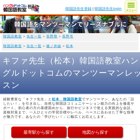
韓国語先生登録
|
韓国語先生login
韓国語教室
>
先生一覧
>
長野県
>
長野市
韓国語教室
>
先生一覧
>
篠ノ井線
>
松本
キファ先生（松本）韓国語教室ハン
グルドットコムのマンツーマンレ
スン
経験豊富な「キファ先生」と
松本 韓国語教室
でマンツーマン、あなたの「話
したい！」を引き出し、自然な韓国語コミュニケーション能力の向上を徹底サ
ポート。初心者の方の基礎固めから、旅行やビジネスで使える実践的な会話、
資格対策まで、一人ひとりの学習目標やレベル、ペースに合わせた丁寧な指導
が魅力です。あなたの「学びたい！」に幅広くお応えします。
最寄駅から探す
地図から探す