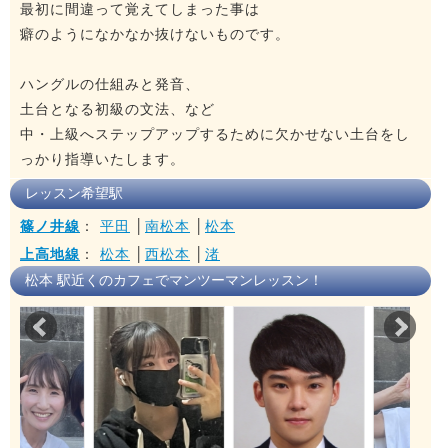
最初に間違って覚えてしまった事は
癖のようになかなか抜けないものです。
ハングルの仕組みと発音、
土台となる初級の文法、など
中・上級へステップアップするために欠かせない土台をし
っかり指導いたします。
レッスン希望駅
篠ノ井線
：
平田
│
南松本
│
松本
上高地線
：
松本
│
西松本
│
渚
松本 駅近くのカフェでマンツーマンレッスン！
Prev
Nex