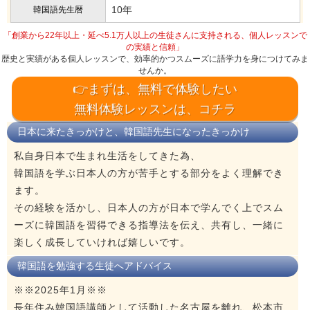
10年
韓国語先生暦
「創業から22年以上・延べ5.1万人以上の生徒さんに支持される、個人レッスンで
の実績と信頼」
歴史と実績がある個人レッスンで、効率的かつスムーズに語学力を身につけてみま
せんか。
👉まずは、無料で体験したい
無料体験レッスンは、コチラ
日本に来たきっかけと、韓国語先生になったきっかけ
私自身日本で生まれ生活をしてきた為、
韓国語を学ぶ日本人の方が苦手とする部分をよく理解でき
ます。
その経験を活かし、日本人の方が日本で学んでく上でスム
ーズに韓国語を習得できる指導法を伝え、共有し、一緒に
楽しく成長していければ嬉しいです。
韓国語を勉強する生徒へアドバイス
※※2025年1月※※
長年住み韓国語講師として活動した名古屋を離れ、松本市