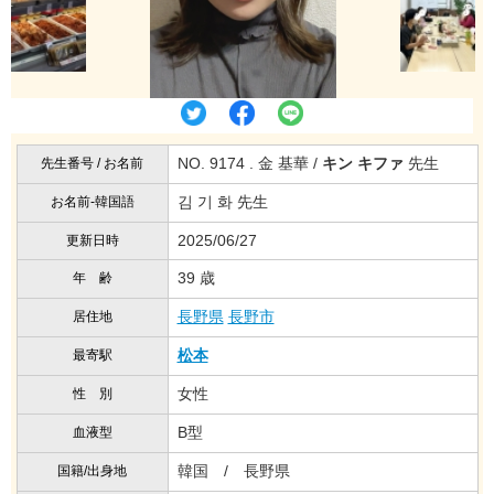
NO. 9174 . 金 基華 /
キン キファ
先生
先生番号 / お名前
김 기 화 先生
お名前-韓国語
2025/06/27
更新日時
39 歳
年 齢
長野県
長野市
居住地
松本
最寄駅
女性
性 別
B型
血液型
韓国 / 長野県
国籍/出身地