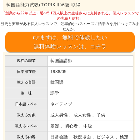
韓国語能力試験(TOPIKⅡ)6級 取得
「創業から22年以上・延べ5.1万人以上の生徒さんに支持される、個人レッスンで
の実績と信頼」
歴史と実績がある個人レッスンで、効率的かつスムーズに語学力を身につけてみま
せんか。
👉まずは、無料で体験したい
無料体験レッスンは、コチラ
韓国語講師
現在の職業
1986/09
日本滞在歴
韓国語
教える言語
語学
趣 味
ネイティブ
日本語レベル
成人男性 、成人女性 、子供
教える対象
基礎 、初心者 、中級
教えるレベル
日常会話 、状況場面 、ビジネス 、検定
教える内容