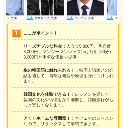
松本
:
松本
:
松本
:
ササキモカ 先生
コデゴン 先生
リヘギョン 先生
ここがポイント！
リーズナブルな料金：
入会金9,800円、月会費
3,000円、マンツーマンレッスンは1回（60分）
3,000円と手頃な価格で提供。
生の韓国語に触れられる！：
韓国人講師との会
話を通して、自然な発音や表現を身につけられ
ます。
韓国文化を体験できる！：
レッスンを通して、
韓国の文化や習慣を深く理解し、韓国旅行がも
っと楽しくなります。
アットホームな雰囲気！：
カフェでのレッスン
なので、リラックスして学習できます。