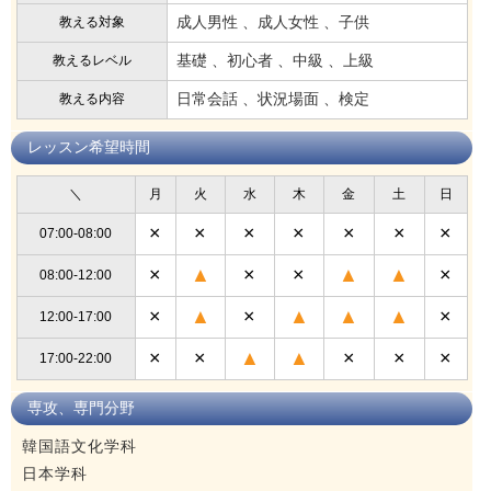
成人男性 、成人女性 、子供
教える対象
基礎 、初心者 、中級 、上級
教えるレベル
日常会話 、状況場面 、検定
教える内容
レッスン希望時間
＼
月
火
水
木
金
土
日
×
×
×
×
×
×
×
07:00-08:00
×
▲
×
×
▲
▲
×
08:00-12:00
×
▲
×
▲
▲
▲
×
12:00-17:00
×
×
▲
▲
×
×
×
17:00-22:00
専攻、専門分野
韓国語文化学科
日本学科