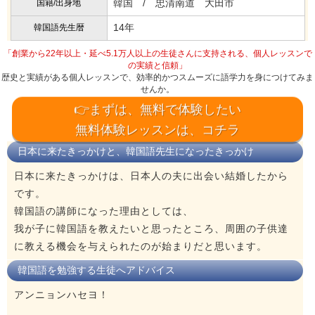
韓国 / 忠清南道 大田市
国籍/出身地
14年
韓国語先生暦
「創業から22年以上・延べ5.1万人以上の生徒さんに支持される、個人レッスンで
の実績と信頼」
歴史と実績がある個人レッスンで、効率的かつスムーズに語学力を身につけてみま
せんか。
👉まずは、無料で体験したい
無料体験レッスンは、コチラ
日本に来たきっかけと、韓国語先生になったきっかけ
日本に来たきっかけは、日本人の夫に出会い結婚したから
です。
韓国語の講師になった理由としては、
我が子に韓国語を教えたいと思ったところ、周囲の子供達
に教える機会を与えられたのが始まりだと思います。
韓国語を勉強する生徒へアドバイス
アンニョンハセヨ！