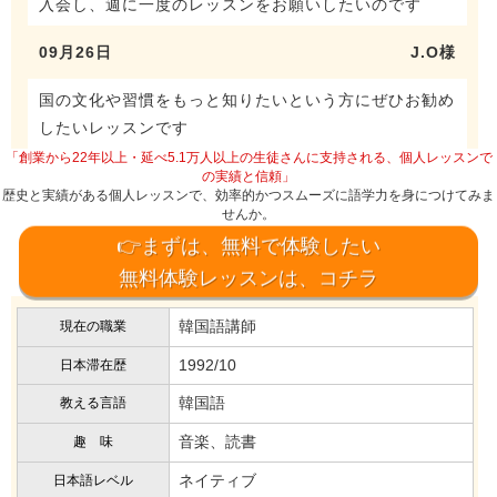
入会し、週に一度のレッスンをお願いしたいのです
09月26日
J.O様
国の文化や習慣をもっと知りたいという方にぜひお勧め
したいレッスンです
「創業から22年以上・延べ5.1万人以上の生徒さんに支持される、個人レッスンで
の実績と信頼」
歴史と実績がある個人レッスンで、効率的かつスムーズに語学力を身につけてみま
せんか。
👉まずは、無料で体験したい
無料体験レッスンは、コチラ
韓国語講師
現在の職業
1992/10
日本滞在歴
韓国語
教える言語
音楽、読書
趣 味
ネイティブ
日本語レベル