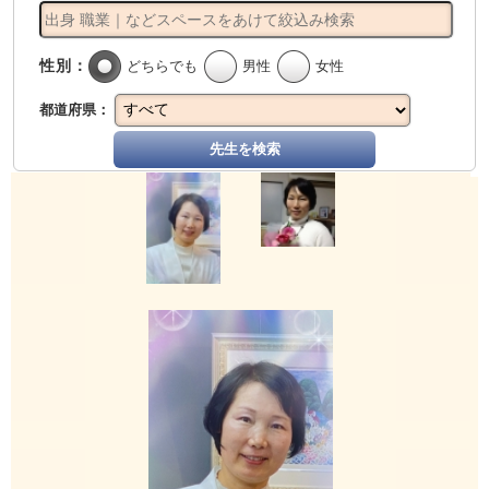
性別：
どちらでも
男性
女性
都道府県：
先生を検索