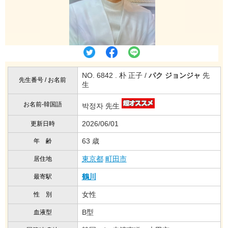
NO. 6842 . 朴 正子 /
パク ジョンジャ
先
先生番号 / お名前
生
お名前-韓国語
박정자 先生
2026/06/01
更新日時
63 歳
年 齢
東京都
町田市
居住地
鶴川
最寄駅
女性
性 別
B型
血液型