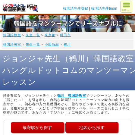
韓国語先生登録
|
韓国語先生login
韓国語教室
>
先生一覧
>
東京都
>
町田市
韓国語教室
>
先生一覧
>
小田急線
>
鶴川
ジョンジャ先生（鶴川）韓国語教室
ハングルドットコムのマンツーマ
レッスン
経験豊富な「ジョンジャ先生」と
鶴川 韓国語教室
でマンツーマン、あなたの
「話したい！」を引き出し、自然な韓国語コミュニケーション能力の向上を徹
底サポート。初心者の方の基礎固めから、旅行やビジネスで使える実践的な会
話、資格対策まで、一人ひとりの学習目標やレベル、ペースに合わせた丁寧な
指導が魅力です。あなたの「学びたい！」に幅広くお応えします。
最寄駅から探す
地図から探す