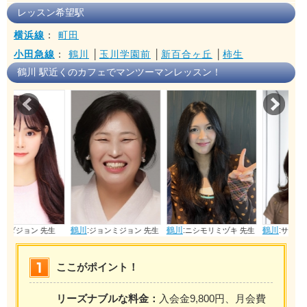
レッスン希望駅
横浜線
：
町田
小田急線
：
鶴川
│
玉川学園前
│
新百合ヶ丘
│
柿生
鶴川 駅近くのカフェでマンツーマンレッスン！
Prev
Nex
鶴川
:
鶴川
:
鶴川
:
生
ジョンミジョン 先生
ニシモリミヅキ 先生
サイトウリノ 先生
ここがポイント！
リーズナブルな料金：
入会金9,800円、月会費