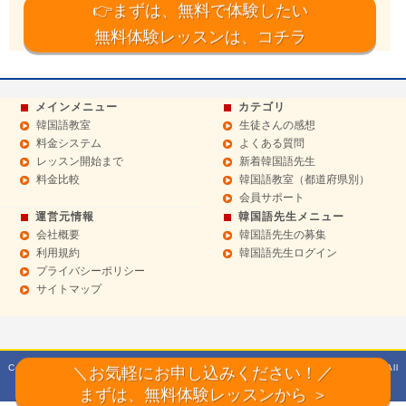
👉まずは、無料で体験したい
無料体験レッスンは、コチラ
メインメニュー
カテゴリ
韓国語教室
生徒さんの感想
料金システム
よくある質問
レッスン開始まで
新着韓国語先生
料金比較
韓国語教室（都道府県別）
会員サポート
運営元情報
韓国語先生メニュー
会社概要
韓国語先生の募集
利用規約
韓国語先生ログイン
プライバシーポリシー
サイトマップ
Copyright© 2014 Sept 韓国語教室【ハングルドットコム】マンツーマンレッスン All
＼お気軽にお申し込みください！／
Rights Reserved.
まずは、無料体験レッスンから ＞