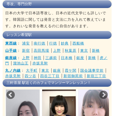
専攻、専門分野
日本の大学で日本語専攻し、日本の近代文学にも詳しいで
す。韓国語に関しては発音と文法に力を入れて教えていま
す。きれいな発音を教えるのに自信があります。
レッスン希望駅
東西線
：
浦安
│
南行徳
│
行徳
│
妙典
│
西船橋
山手線
：
新宿
│
高田馬場
│
上野
│
秋葉原
│
東京
│
新橋
銀座線
：
上野
│
神田
│
三越前
│
日本橋
│
銀座
│
新橋
│
虎ノ
門
│
溜池山王
│
赤坂見附
丸ノ内線
：
大手町
│
東京
│
銀座
│
霞ケ関
│
国会議事堂前
│
赤坂見附
│
四ツ谷
│
四谷三丁目
│
新宿御苑前
│
新宿三丁目
三軒茶屋 駅近くのカフェでマンツーマンレッスン！
Prev
Nex