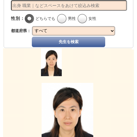
性別：
どちらでも
男性
女性
都道府県：
先生を検索