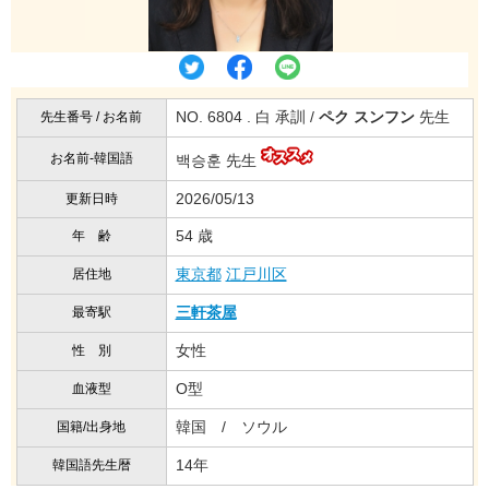
NO. 6804 . 白 承訓 /
ペク スンフン
先生
先生番号 / お名前
お名前-韓国語
백승훈 先生
2026/05/13
更新日時
54 歳
年 齢
東京都
江戸川区
居住地
三軒茶屋
最寄駅
女性
性 別
O型
血液型
韓国 / ソウル
国籍/出身地
14年
韓国語先生暦