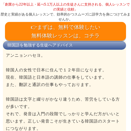
「創業から22年以上・延べ5.1万人以上の生徒さんに支持される、個人レッスンで
の実績と信頼」
歴史と実績がある個人レッスンで、効率的かつスムーズに語学力を身につけてみま
せんか。
👉まずは、無料で体験したい
無料体験レッスンは、コチラ
韓国語を勉強する生徒へアドバイス
アンニョンハセヨ。
韓国人の女性で日本に住んで１２年目になります。
現在、韓国語と日本語の講師の仕事をしています。
また、翻訳と通訳の仕事もやっております。
韓国語は文字と綴りがかなり違うため、苦労をしている方
が多いです。
それで、発音は入門の段階でしっかりと学んだ方がいいと
思います。正しい発音こそが生きている韓国語のスタート
につながります。