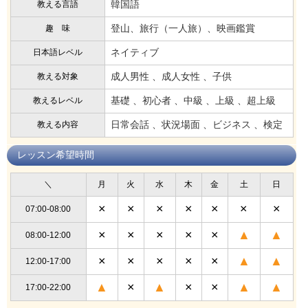
韓国語
教える言語
登山、旅行（一人旅）、映画鑑賞
趣 味
ネイティブ
日本語レベル
成人男性 、成人女性 、子供
教える対象
基礎 、初心者 、中級 、上級 、超上級
教えるレベル
日常会話 、状況場面 、ビジネス 、検定
教える内容
レッスン希望時間
＼
月
火
水
木
金
土
日
×
×
×
×
×
×
×
07:00-08:00
×
×
×
×
×
▲
▲
08:00-12:00
×
×
×
×
×
▲
▲
12:00-17:00
▲
×
▲
×
×
▲
▲
17:00-22:00