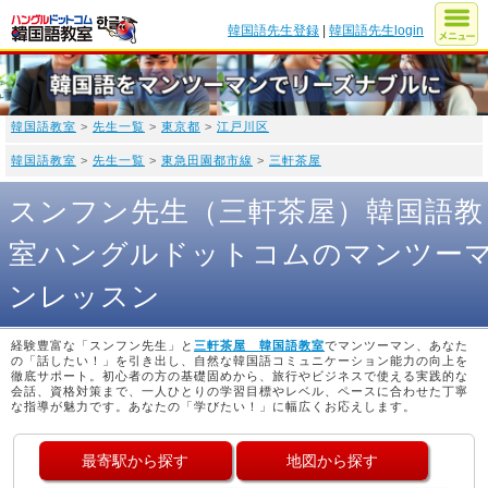
韓国語先生登録
|
韓国語先生login
韓国語教室
>
先生一覧
>
東京都
>
江戸川区
韓国語教室
>
先生一覧
>
東急田園都市線
>
三軒茶屋
スンフン先生（三軒茶屋）韓国語教
室ハングルドットコムのマンツー
ンレッスン
経験豊富な「スンフン先生」と
三軒茶屋 韓国語教室
でマンツーマン、あなた
の「話したい！」を引き出し、自然な韓国語コミュニケーション能力の向上を
徹底サポート。初心者の方の基礎固めから、旅行やビジネスで使える実践的な
会話、資格対策まで、一人ひとりの学習目標やレベル、ペースに合わせた丁寧
な指導が魅力です。あなたの「学びたい！」に幅広くお応えします。
最寄駅から探す
地図から探す