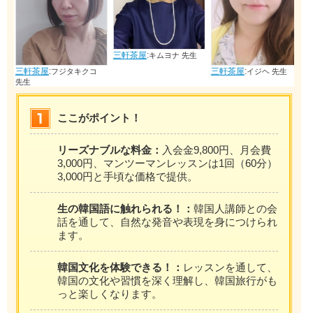
三軒茶屋
:
キムヨナ 先生
三軒茶屋
:
三軒茶屋
:
フジタキクコ
イジヘ 先生
先生
ここがポイント！
リーズナブルな料金：
入会金9,800円、月会費
3,000円、マンツーマンレッスンは1回（60分）
3,000円と手頃な価格で提供。
生の韓国語に触れられる！：
韓国人講師との会
話を通して、自然な発音や表現を身につけられ
ます。
韓国文化を体験できる！：
レッスンを通して、
韓国の文化や習慣を深く理解し、韓国旅行がも
っと楽しくなります。