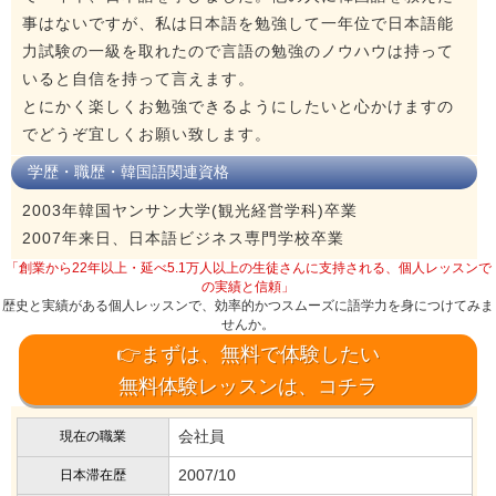
事はないですが、私は日本語を勉強して一年位で日本語能
力試験の一級を取れたので言語の勉強のノウハウは持って
いると自信を持って言えます。
とにかく楽しくお勉強できるようにしたいと心かけますの
でどうぞ宜しくお願い致します。
学歴・職歴・韓国語関連資格
2003年韓国ヤンサン大学(観光経営学科)卒業
2007年来日、日本語ビジネス専門学校卒業
「創業から22年以上・延べ5.1万人以上の生徒さんに支持される、個人レッスンで
の実績と信頼」
歴史と実績がある個人レッスンで、効率的かつスムーズに語学力を身につけてみま
せんか。
👉まずは、無料で体験したい
無料体験レッスンは、コチラ
会社員
現在の職業
2007/10
日本滞在歴