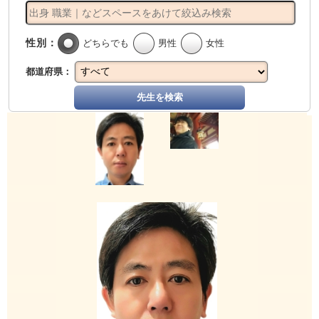
性別：
どちらでも
男性
女性
都道府県：
先生を検索