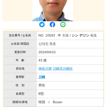
NO. 10593 . 申 大珍 /
シン デジン
先生
先生番号 / お名前
신대진 先生
お名前-韓国語
2024/04/15
更新日時
43 歳
年 齢
神奈川県
川崎市川崎区
居住地
川崎
最寄駅
男性
性 別
B型
血液型
韓国 / Busan
国籍/出身地