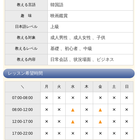
韓国語
教える言語
映画鑑賞
趣 味
上級
日本語レベル
成人男性 、成人女性 、子供
教える対象
基礎 、初心者 、中級
教えるレベル
日常会話 、状況場面 、ビジネス
教える内容
レッスン希望時間
＼
月
火
水
木
金
土
日
×
×
×
×
×
×
×
07:00-08:00
×
×
▲
×
▲
×
×
08:00-12:00
×
×
▲
×
▲
×
×
12:00-17:00
×
×
×
×
×
×
×
17:00-22:00