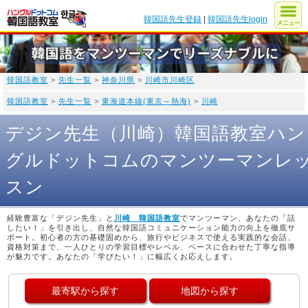
韓国語先生登録
|
韓国語先生login
韓国語教室
>
先生一覧
>
神奈川県
>
川崎市川崎区
韓国語教室
>
先生一覧
>
東海道本線(東京～熱海)
>
川崎
デジン先生（川崎）韓国語教室ハン
グルドットコムのマンツーマンレ
スン
経験豊富な「デジン先生」と
川崎 韓国語教室
でマンツーマン、あなたの「話
したい！」を引き出し、自然な韓国語コミュニケーション能力の向上を徹底サ
ポート。初心者の方の基礎固めから、旅行やビジネスで使える実践的な会話、
資格対策まで、一人ひとりの学習目標やレベル、ペースに合わせた丁寧な指導
が魅力です。あなたの「学びたい！」に幅広くお応えします。
最寄駅から探す
地図から探す