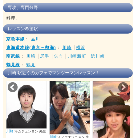
専攻、専門分野
料理、
レッスン希望駅
京急本線
：
品川
東海道本線(東京～熱海)
：
川崎
│
横浜
南武線
：
川崎
│
尻手
│
矢向
│
川崎新町
│
浜川崎
鶴見線
：
鶴見
川崎 駅近くのカフェでマンツーマンレッスン！
Prev
Nex
川崎
:
キムジュンヨン 先生
川崎
:
イノウエソニョン 先