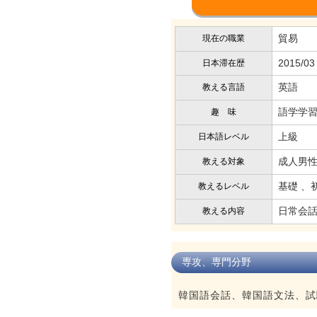
貿易
現在の職業
2015/03
日本滞在歴
英語
教える言語
語学学
趣 味
上級
日本語レベル
成人男性
教える対象
基礎 、
教えるレベル
日常会話
教える内容
専攻、専門分野
韓国語会話、韓国語文法、試