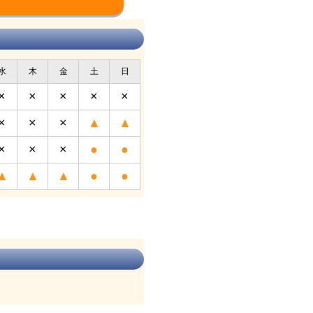
水
木
金
土
日
×
×
×
×
×
×
×
×
▲
▲
×
×
×
●
●
▲
▲
▲
●
●