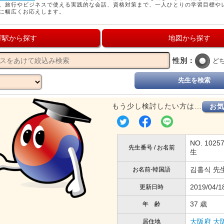
、旅行やビジネスで使える実践的な会話、資格対策まで、一人ひとりの学習目標や
に幅広くお応えします。
寄駅から探す
地図から探す
性別：
ど
先生を検索
もう少し検討したい方は…
お
NO. 1025
先生番号 / お名前
生
김홍식 先
お名前-韓国語
2019/04/1
更新日時
37 歳
年 齢
大阪府
大
居住地