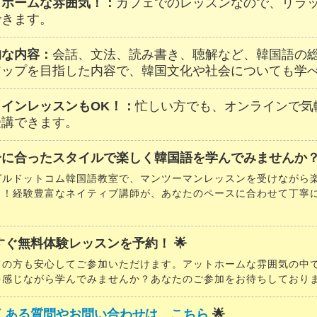
トホームな雰囲気！：
カフェでのレッスンなので、リラ
できます。
的な内容：
会話、文法、読み書き、聴解など、韓国語の
アップを目指した内容で、韓国文化や社会についても学
ラインレッスンもOK！：
忙しい方でも、オンラインで気
受講できます。
分に合ったスタイルで楽しく韓国語を学んでみませんか？
グルドットコム韓国語教室で、マンツーマンレッスンを受けながら
う！経験豊富なネイティブ講師が、あなたのペースに合わせて丁寧
今すぐ無料体験レッスンを予約！ 🌟
ての方も安心してご参加いただけます。アットホームな雰囲気の中
を感じながら学んでみませんか？あなたのご参加をお待ちしており
くある質問やお問い合わせは、こちら
🌟