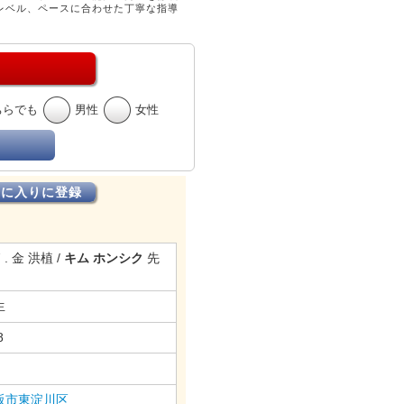
レベル、ペースに合わせた丁寧な指導
ちらでも
男性
女性
気に入りに登録
7 . 金 洪植 /
キム ホンシク
先
生
8
阪市東淀川区