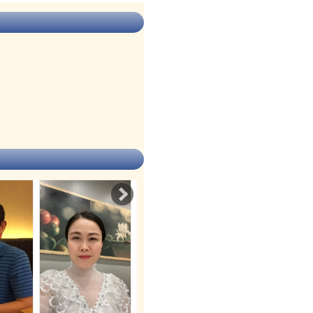
Next
上新庄
:
上新庄
:
ノコンヒ 先生
チャンライ
生