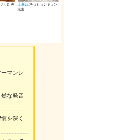
上新庄
:
ヒョンギョン
ナカガワリュウセ
イ 先生
ンツーマンレ
自然な発音
習慣を深く