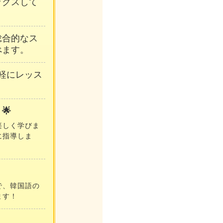
ックスして
総合的なス
べます。
軽にレッス
🌟
楽しく学びま
に指導しま
で、韓国語の
ます！