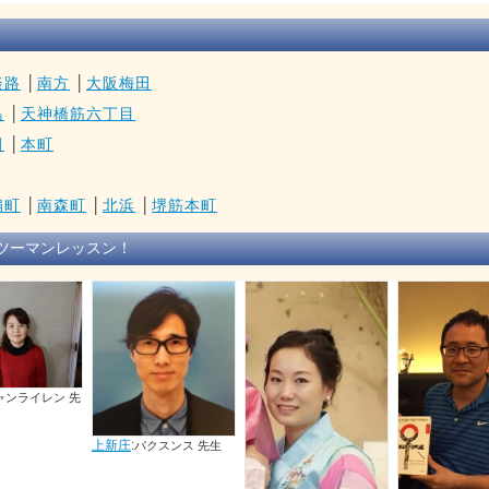
淡路
│
南方
│
大阪梅田
島
│
天神橋筋六丁目
田
│
本町
扇町
│
南森町
│
北浜
│
堺筋本町
ツーマンレッスン！
パクスンス 先生