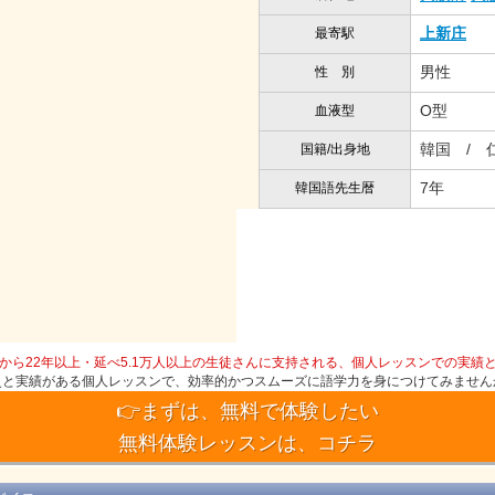
上新庄
最寄駅
男性
性 別
O型
血液型
韓国 / 
国籍/出身地
7年
韓国語先生暦
から22年以上・延べ5.1万人以上の生徒さんに支持される、個人レッスンでの実績
史と実績がある個人レッスンで、効率的かつスムーズに語学力を身につけてみません
👉まずは、無料で体験したい
無料体験レッスンは、コチラ