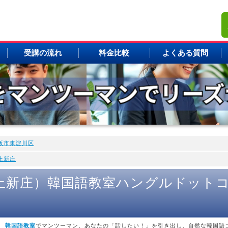
受講の流れ
料金比較
よくある質問
阪市東淀川区
上新庄
上新庄）韓国語教室ハングルドット
 韓国語教室
でマンツーマン、あなたの「話したい！」を引き出し、自然な韓国語