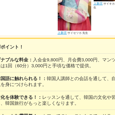
上新庄
:
上新庄
:
サイキカツヒロ 先
チョ
生
先生
上新庄
:
サイセツカ 先生
がポイント！
ズナブルな料金：
入会金9,800円、月会費3,000円、マ
は1回（60分）3,000円と手頃な価格で提供。
韓国語に触れられる！：
韓国人講師との会話を通して、
現を身につけられます。
文化を体験できる！：
レッスンを通して、韓国の文化や
し、韓国旅行がもっと楽しくなります。