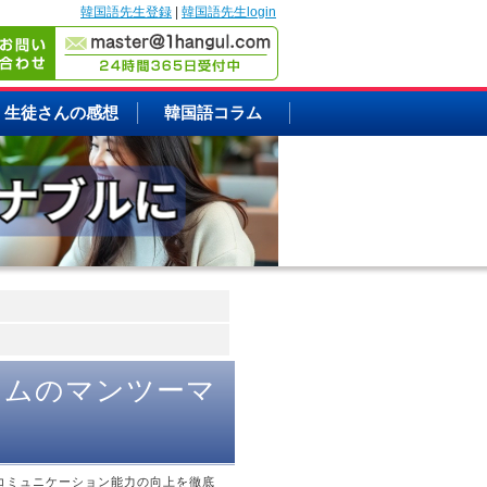
韓国語先生登録
|
韓国語先生login
生徒さんの感想
韓国語コラム
コムのマンツーマ
コミュニケーション能力の向上を徹底