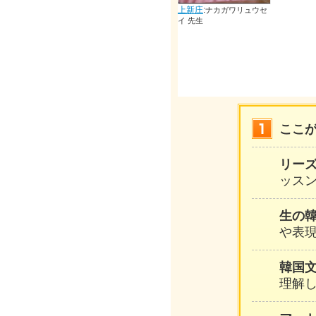
上新庄
:
ナカガワリュウセ
イ 先生
ここ
リー
ッスン
生の
や表
韓国
理解