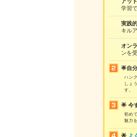
アッ
学習
実践
キル
オン
ンを
🌟自
ハン
しょ
す。
🌟 
初め
魅力
🌟
よ