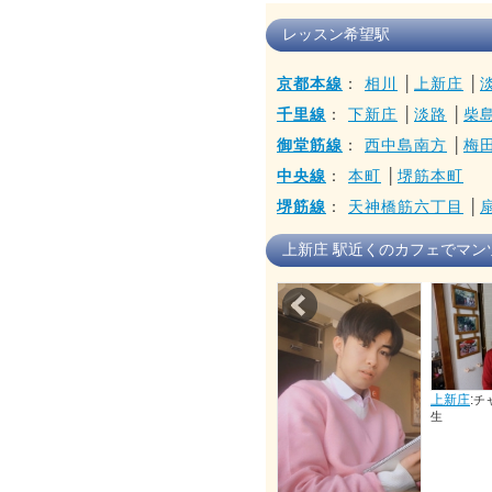
レッスン希望駅
京都本線
：
相川
│
上新庄
│
千里線
：
下新庄
│
淡路
│
柴
御堂筋線
：
西中島南方
│
梅
中央線
：
本町
│
堺筋本町
堺筋線
：
天神橋筋六丁目
│
上新庄 駅近くのカフェでマン
Prev
上新庄
:
上新庄
:
ノコンヒ 先生
チャンライレン 先
生
上新庄
: