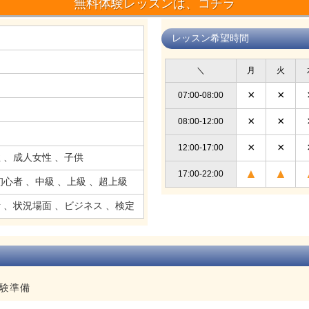
無料体験レッスンは、コチラ
レッスン希望時間
＼
月
火
×
×
07:00-08:00
習
×
×
08:00-12:00
×
×
12:00-17:00
 、成人女性 、子供
▲
▲
17:00-22:00
初心者 、中級 、上級 、超上級
 、状況場面 、ビジネス 、検定
験準備