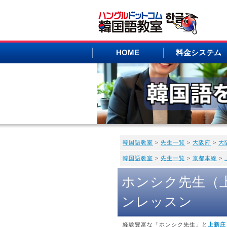
HOME
料金システム
韓国語教室
>
先生一覧
>
大阪府
>
大
韓国語教室
>
先生一覧
>
京都本線
>
ホンシク先生（
ンレッスン
経験豊富な「ホンシク先生」と
上新庄