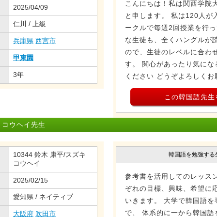
こんにちは！私は関西学院
2025/04/09
と申します。 私は120人
仁川 / 上級
ークルで毎週2回授業を行っ
な生徒も、全くハングルが
兵庫県
西宮市
ので、生徒のレベルに合わ
甲東園
す。 関心があったり気にな
3年
ください どうぞよろしくお
この韓国語先生
 コウヘイ先生
10344 鈴木 康平/スズキ
韓国語を勉強する
コウヘイ
参考書を活用してのレッスン
2025/02/15
ぞれの目標、興味、希望に応
愛知県 / ネイティブ
いきます。 大学で韓国語を
で、 体系的に一から韓国語
大阪府
吹田市