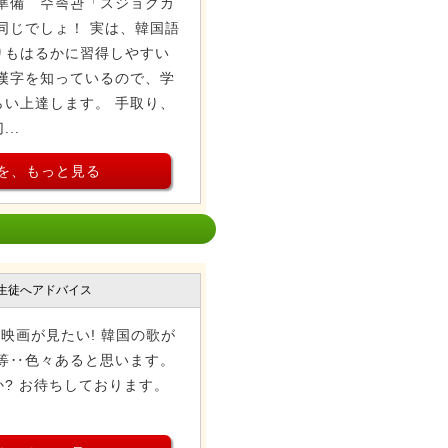
準備 수족관「スジョクカ
同じでしょ！ 実は、韓国語
りもはるかに習得しやすい
漢字を知っているので、学
い上達します。 手取り、
..
を、もっと見る
生徒へアドバイス
映画が見たい! 韓国の歌が
 等‥色々あると思います。
? お待ちしております。