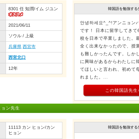
8301 任 知潤/イム ジユン
韓国語を勉強する
안녕하세요^_^!アンニョン
2021/06/11
です！ 日本に留学してきて
ソウル / 上級
校を日本で卒業しました。
全く出来なかったので、授
兵庫県
西宮市
も難しかったんです。しか
西宮北口
に興味があるからわたしに
12年
てほしいと言われ、初めて
れました。...
この韓国語先生
ヒョン先生
11113 カン ヒョン/カン
韓国語を勉強する
ヒョン