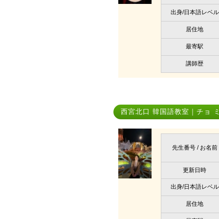
出身/日本語レベル
居住地
最寄駅
講師歴
西宮北口 韓国語教室｜チョ 
先生番号 / お名前
更新日時
出身/日本語レベル
居住地