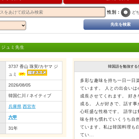
性別：
ど
先生を検索
 ジュミ先生
3737 香山 珠実/カヤマ ジ
韓国語を勉強する
ュミ
多彩な趣味を持ち一日一日
2026/08/05
ています。 人との出会いは
韓国仁川 / ネイティブ
成長させてくれます。 好き
成る。 人が好きで、話す事
兵庫県
西宮市
心旺盛な性格です。 語学は
六甲
味を持ち慣れていくうち自
ています。私は韓国料理も
31年
てい...