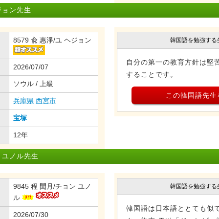
ジョン先生
8579 兪 惠淨/ユ ヘジョン
韓国語を勉強する
自分の第一の教育方針は堅
2026/07/07
することです。
ソウル / 上級
この韓国語先生
兵庫県
西宮市
宝塚
12年
 ユノル先生
9845 程 閏月/チョン ユノ
韓国語を勉強する
ル
韓国語は日本語ととても似て
2026/07/30