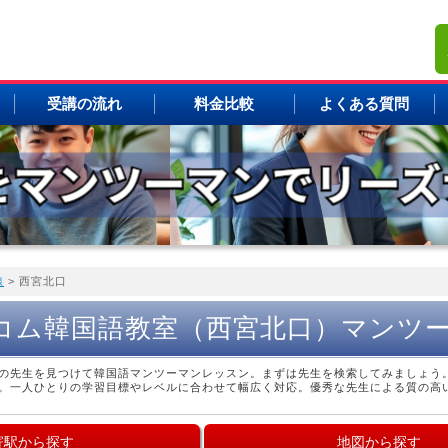
受講の流れ
料金比較
よくある質問
線
> 西宮北口
コム韓国語教室（西宮北口）マンツ
の先生を見つけて韓国語マンツーマンレッスン。まずは先生を検索してみましょう
。一人ひとりの学習目標やレベルに合わせて幅広く対応。優秀な先生による質の高
寄駅から探す
地図から探す