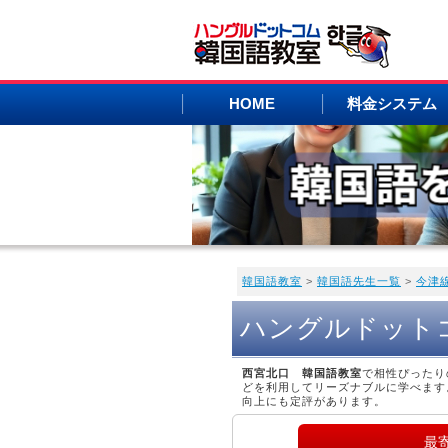
HOME
料金システム
韓国語教室
>
韓国語先生一覧
>
今津
ハングルドット
西宮北口 韓国語教室
で相性ぴったり
どを利用してリーズナブルに学べます
向上にも定評があります。
最