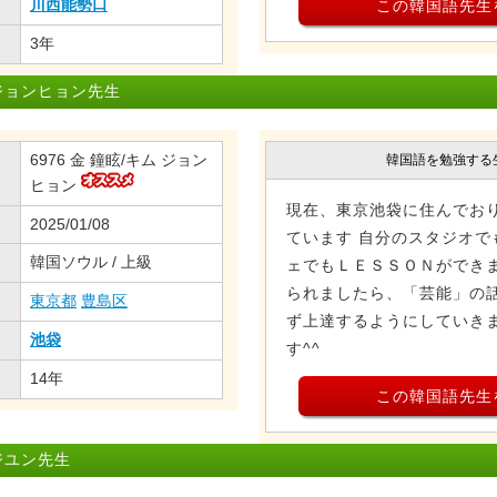
川西能勢口
この韓国語先生
3年
ジョンヒョン先生
6976 金 鐘眩/キム ジョン
韓国語を勉強する
ヒョン
現在、東京池袋に住んでおり
2025/01/08
ています 自分のスタジオで
韓国ソウル / 上級
ェでもＬＥＳＳＯＮができま
られましたら、「芸能」の話
東京都
豊島区
ず上達するようにしていき
池袋
す^^
14年
この韓国語先生
ジユン先生