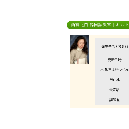
西宮北口 韓国語教室｜キム 
先生番号 / お名前
更新日時
出身/日本語レベル
居住地
最寄駅
講師歴