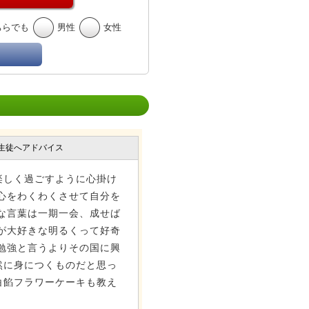
ちらでも
男性
女性
生徒へアドバイス
楽しく過ごすように心掛け
心をわくわくさせて自分を
な言葉は一期一会、成せば
が大好きな明るくって好奇
勉強と言うよりその国に興
然に身につくものだと思っ
白餡フラワーケーキも教え