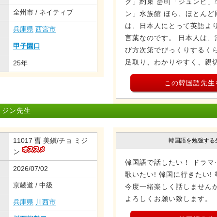
ク」約束 준비「ジュンビ」
全州市 / ネイティブ
ン」水族館 ほら、ほとんど
は、日本人にとって英語よ
兵庫県
西宮市
言葉なのです。 日本人は、
甲子園口
び方次第でびっくりするくら
足取り、わかりやすく、親切.
25年
この韓国語先生
ミジン先生
11017 曺 美鎭/チョ ミジ
韓国語を勉強する
ン
韓国語で話したい！ ドラマ·
2026/07/02
歌いたい! 韓国に行きたい!
京畿道 / 中級
今度一緒楽しく話しませんか
よろしくお願い致します。
兵庫県
川西市