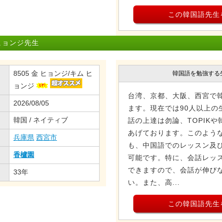
この韓国語先生
ヒョンジ先生
8505 金 ヒョンジ/キム ヒ
韓国語を勉強する
ョンジ
台湾、京都、大阪、西宮で韓
2026/08/05
ます。現在では90人以上の
韓国 / ネイティブ
話の上達は勿論、TOPIK
あげております。このよう
兵庫県
西宮市
も、中国語でのレッスン及
香櫨園
可能です。特に、会話レッ
できますので、会話が伸び
33年
い。また、高...
この韓国語先生