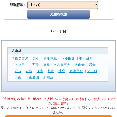
都道府県：
先生を検索
1ページ目
犬山線
名鉄名古屋
|
栄生
|
東枇杷島
|
下小田井
|
中小田井
|
上小田井
|
西春
|
徳重・名古屋芸大
|
大山寺
|
岩倉
|
石仏
|
布袋
|
江南
|
柏森
|
扶桑
|
木津用水
|
犬山口
|
犬山
|
犬山遊園
|
新鵜沼
「創業から22年以上・延べ5.1万人以上の生徒さんに支持される、個人レッスンで
の実績と信頼」
歴史と実績がある個人レッスンで、効率的かつスムーズに語学力を身につけてみま
せんか。