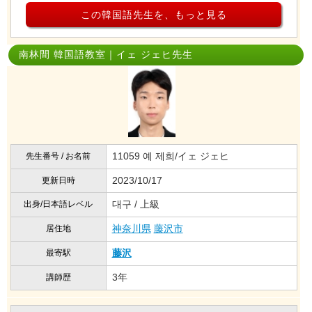
この韓国語先生を、もっと見る
南林間 韓国語教室｜イェ ジェヒ先生
11059 예 제희/イェ ジェヒ
先生番号 / お名前
2023/10/17
更新日時
대구 / 上級
出身/日本語レベル
神奈川県
藤沢市
居住地
藤沢
最寄駅
3年
講師歴