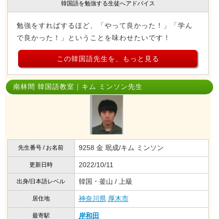
韓国語を勉強する生徒へアドバイス
勉強をすればするほど、「やって良かった！」「学ん
で良かった！」ということを味わせたいです！
この韓国語先生を、もっと見る
南林間 韓国語教室｜キム ミンソン先生
9258 金 珉成/キム ミンソン
先生番号 / お名前
2022/10/11
更新日時
韓国・釜山 / 上級
出身/日本語レベル
神奈川県
厚木市
居住地
岸和田
最寄駅