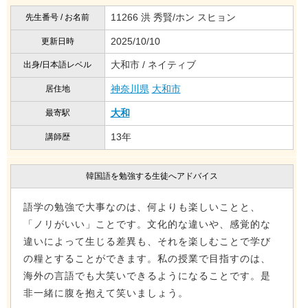
11266 洪 秀賢/ホン スヒョン
先生番号 / お名前
2025/10/10
更新日時
大和市 / ネイティブ
出身/日本語レベル
神奈川県
大和市
居住地
大和
最寄駅
13年
講師歴
韓国語を勉強する生徒へアドバイス
語学の勉強で大事なのは、何よりも楽しいことと、
「ノリがいい」ことです。文化的な違いや、感覚的な
違いによって生じる差異も、それを楽しむことで学び
の糧とすることができます。私の授業で目指すのは、
海外の言語でも大笑いできるようになることです。是
非一緒に腹を抱えて笑いましょう。