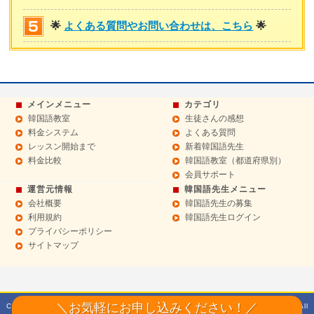
🌟
よくある質問やお問い合わせは、こちら
🌟
メインメニュー
カテゴリ
韓国語教室
生徒さんの感想
料金システム
よくある質問
レッスン開始まで
新着韓国語先生
料金比較
韓国語教室（都道府県別）
会員サポート
運営元情報
韓国語先生メニュー
会社概要
韓国語先生の募集
利用規約
韓国語先生ログイン
プライバシーポリシー
サイトマップ
＼お気軽にお申し込みください！／
Copyright© 2014 Sept 韓国語教室【ハングルドットコム】マンツーマンレッスン All