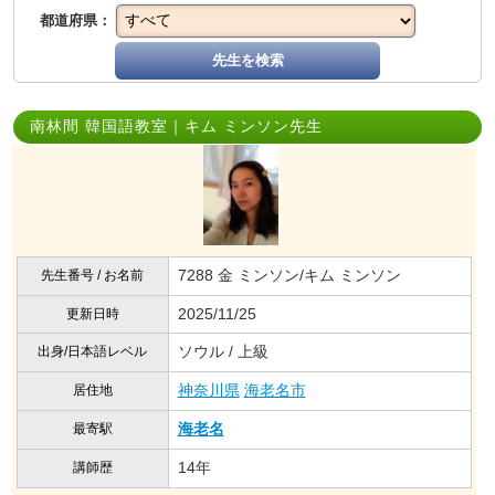
都道府県：
先生を検索
南林間 韓国語教室｜キム ミンソン先生
7288 金 ミンソン/キム ミンソン
先生番号 / お名前
2025/11/25
更新日時
ソウル / 上級
出身/日本語レベル
神奈川県
海老名市
居住地
海老名
最寄駅
14年
講師歴