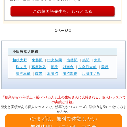
この韓国語先生を、もっと見る
1ページ目
小田急江ノ島線
相模大野
|
東林間
|
中央林間
|
南林間
|
鶴間
|
大和
|
桜ヶ丘
|
高座渋谷
|
長後
|
湘南台
|
六会日大前
|
善行
|
藤沢本町
|
藤沢
|
本鵠沼
|
鵠沼海岸
|
片瀬江ノ島
「創業から22年以上・延べ5.1万人以上の生徒さんに支持される、個人レッスンで
の実績と信頼」
歴史と実績がある個人レッスンで、効率的かつスムーズに語学力を身につけてみま
せんか。
👉まずは、無料で体験したい