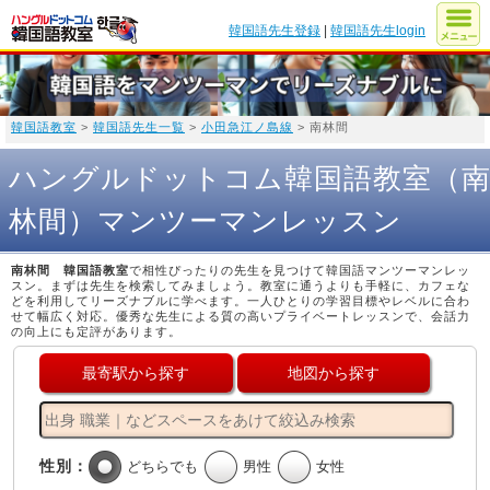
韓国語先生登録
|
韓国語先生login
韓国語教室
>
韓国語先生一覧
>
小田急江ノ島線
> 南林間
ハングルドットコム韓国語教室（
林間）マンツーマンレッスン
南林間 韓国語教室
で相性ぴったりの先生を見つけて韓国語マンツーマンレッ
スン。まずは先生を検索してみましょう。教室に通うよりも手軽に、カフェな
どを利用してリーズナブルに学べます。一人ひとりの学習目標やレベルに合わ
せて幅広く対応。優秀な先生による質の高いプライベートレッスンで、会話力
の向上にも定評があります。
最寄駅から探す
地図から探す
性別：
どちらでも
男性
女性