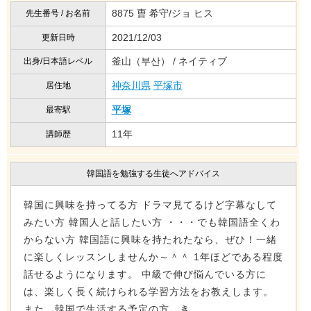
8875 曺 希守/ジョ ヒス
先生番号 / お名前
2021/12/03
更新日時
釜山（부산） / ネイティブ
出身/日本語レベル
神奈川県
平塚市
居住地
平塚
最寄駅
11年
講師歴
韓国語を勉強する生徒へアドバイス
韓国に興味を持ってる方 ドラマ見てるけど字幕なして
みたい方 韓国人と話したい方 ・・・でも韓国語全くわ
からない方 韓国語に興味を持たれたなら、ぜひ！一緒
に楽しくレッスンしませんか～＾＾ 1年ほどである程度
話せるようになります。 中級で伸び悩んでいる方に
は、楽しく長く続けられる学習方法をお教えします。
また、韓国で生活する予定の方、き...