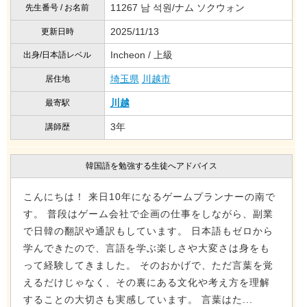
11267 남 석원/ナム ソクウォン
先生番号 / お名前
2025/11/13
更新日時
Incheon / 上級
出身/日本語レベル
埼玉県
川越市
居住地
川越
最寄駅
3年
講師歴
韓国語を勉強する生徒へアドバイス
こんにちは！ 来日10年になるゲームプランナーの南で
す。 普段はゲーム会社で企画の仕事をしながら、副業
で日韓の翻訳や通訳もしています。 日本語もゼロから
学んできたので、言語を学ぶ楽しさや大変さは身をも
って経験してきました。 そのおかげで、ただ言葉を覚
えるだけじゃなく、その裏にある文化や考え方を理解
することの大切さも実感しています。 言葉はた...