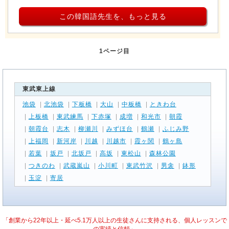
この韓国語先生を、もっと見る
1ページ目
東武東上線
池袋
|
北池袋
|
下板橋
|
大山
|
中板橋
|
ときわ台
|
上板橋
|
東武練馬
|
下赤塚
|
成増
|
和光市
|
朝霞
|
朝霞台
|
志木
|
柳瀬川
|
みずほ台
|
鶴瀬
|
ふじみ野
|
上福岡
|
新河岸
|
川越
|
川越市
|
霞ヶ関
|
鶴ヶ島
|
若葉
|
坂戸
|
北坂戸
|
高坂
|
東松山
|
森林公園
|
つきのわ
|
武蔵嵐山
|
小川町
|
東武竹沢
|
男衾
|
鉢形
|
玉淀
|
寄居
「創業から22年以上・延べ5.1万人以上の生徒さんに支持される、個人レッスンで