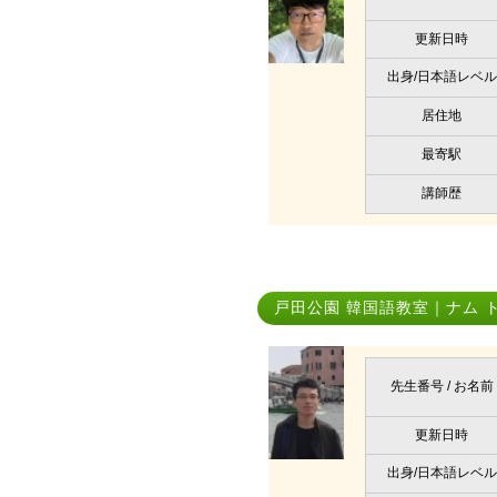
更新日時
出身/日本語レベル
居住地
最寄駅
講師歴
戸田公園 韓国語教室｜ナム 
先生番号 / お名前
更新日時
出身/日本語レベル