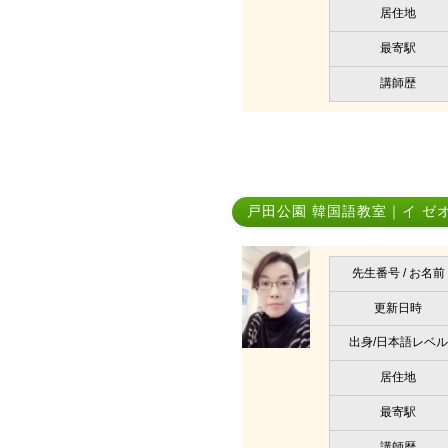
居住地
最寄駅
講師歴
戸田公園 韓国語教室｜イ ゼ
先生番号 / お名前
更新日時
出身/日本語レベル
居住地
最寄駅
講師歴