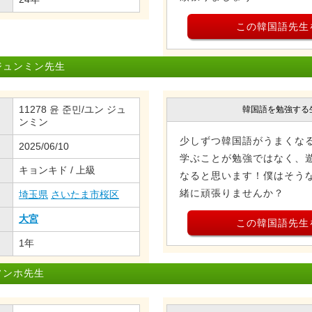
この韓国語先生
ジュンミン先生
11278 윤 준민/ユン ジュ
韓国語を勉強する
ンミン
少しずつ韓国語がうまくな
2025/06/10
学ぶことが勉強ではなく、
キョンキド / 上級
なると思います！僕はそう
緒に頑張りませんか？
埼玉県
さいたま市桜区
大宮
この韓国語先生
1年
ソンホ先生