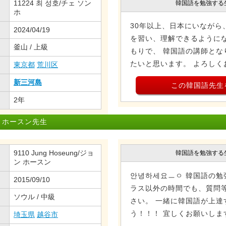
11224 최 성호/チェ ソン
韓国語を勉強する
ホ
30年以上、日本にいながら
2024/04/19
を習い、理解できるようにな
釜山 / 上級
もりで、 韓国語の講師とな
たいと思います。 よろしく
東京都
荒川区
新三河島
この韓国語先生
2年
 ホースン先生
9110 Jung Hoseung/ジョ
韓国語を勉強する
ン ホースン
안녕하세요ㅡㅇ 韓国語の勉
2015/09/10
ラス以外の時間でも、質問
ソウル / 中級
さい。 一緒に韓国語が上達
う！！！ 宜しくお願いしま
埼玉県
越谷市