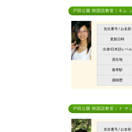
戸田公園 韓国語教室｜キム 
先生番号 / お名前
更新日時
出身/日本語レベル
居住地
最寄駅
講師歴
戸田公園 韓国語教室｜ド サ
先生番号 / お名前