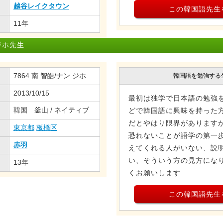
越谷レイクタウン
この韓国語先生
11年
ジホ先生
7864 南 智皓/ナン ジホ
韓国語を勉強する
2013/10/15
最初は独学で日本語の勉強
韓国 釜山 / ネイティブ
どで韓国語に興味を持った
だとやはり限界があります
東京都
板橋区
恐れないことが語学の第一歩
赤羽
えてくれる人がいない、説
い、そういう方の見方になり
13年
くお願いします
この韓国語先生