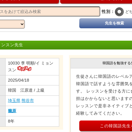
性別：
ど
先生を検索
ョンスン先生
10030 李 明順/イ ミョン
韓国語を勉強する
スン
生徒さんに韓国語のレベル
2025/04/18
韓国語で話すような雰囲気
韓国 江原道 / 上級
す。 レッスンを受ける方に
担はかからないと思いますの
埼玉県
熊谷市
レッスンで是非ネイティブ
籠原
経験してみてください。
8年
この韓国語先生