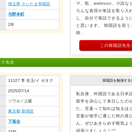
マ、歌、webtoon、小説
埼玉県
さいたま市桜区
ろんな表現や単語を取り入
与野本町
し、自分で発話できるよう
2年
と思います。 韓国語を習う
韓...
この韓国語先生
オク先生
11327 李 在玉/イ ゼオク
韓国語を勉強する
2025/07/14
私自身、外国語である日本
ソウル / 上級
留学を決心して来日したのが
た。言葉って知れば知るほ
東京都
新宿区
言葉が相手に通じた時の喜
下落合
ん、ぜひあきらめず根気よ
頑張りましょう！^^
24年