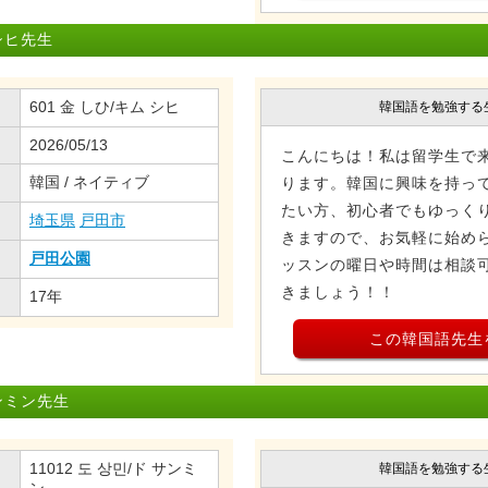
シヒ先生
601 金 しひ/キム シヒ
韓国語を勉強する
2026/05/13
こんにちは！私は留学生で来
韓国 / ネイティブ
ります。韓国に興味を持っ
たい方、初心者でもゆっく
埼玉県
戸田市
きますので、お気軽に始め
戸田公園
ッスンの曜日や時間は相談
きましょう！！
17年
この韓国語先生
ンミン先生
11012 도 상민/ド サンミ
韓国語を勉強する