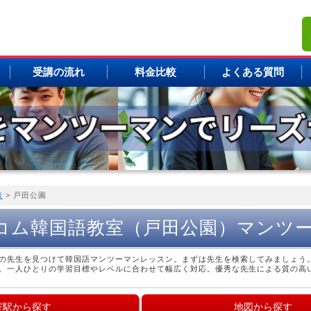
受講の流れ
料金比較
よくある質問
線
> 戸田公園
コム韓国語教室（戸田公園）マンツ
の先生を見つけて韓国語マンツーマンレッスン。まずは先生を検索してみましょう
。一人ひとりの学習目標やレベルに合わせて幅広く対応。優秀な先生による質の高
寄駅から探す
地図から探す