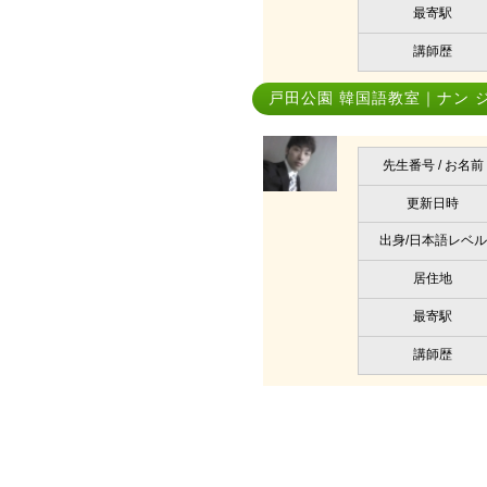
最寄駅
講師歴
戸田公園 韓国語教室｜ナン 
先生番号 / お名前
更新日時
出身/日本語レベル
居住地
最寄駅
講師歴