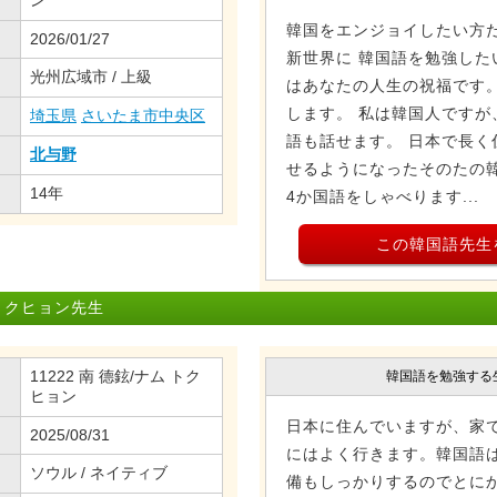
ン
韓国をエンジョイしたい方だ
2026/01/27
新世界に 韓国語を勉強した
光州広域市 / 上級
はあなたの人生の祝福です。
します。 私は韓国人ですが
埼玉県
さいたま市中央区
語も話せます。 日本で長く
北与野
せるようになったそのたの韓
14年
4か国語をしゃべります...
この韓国語先生
トクヒョン先生
11222 南 德鉉/ナム トク
韓国語を勉強する
ヒョン
日本に住んでいますが、家
2025/08/31
にはよく行きます。韓国語
ソウル / ネイティブ
備もしっかりするのでとにか