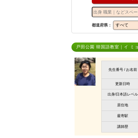
都道府県：
戸田公園 韓国語教室｜イ ミ
先生番号 / お名前
更新日時
出身/日本語レベル
居住地
最寄駅
講師歴