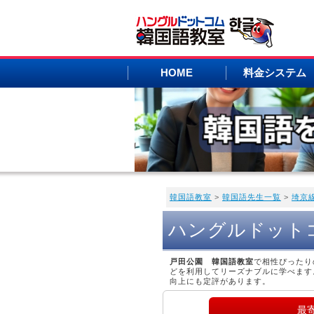
HOME
料金システム
韓国語教室
>
韓国語先生一覧
>
埼京
ハングルドット
戸田公園 韓国語教室
で相性ぴったり
どを利用してリーズナブルに学べます
向上にも定評があります。
最