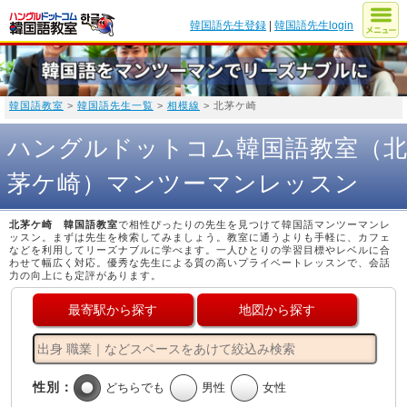
韓国語先生登録
|
韓国語先生login
韓国語教室
>
韓国語先生一覧
>
相模線
> 北茅ケ崎
ハングルドットコム韓国語教室（
茅ケ崎）マンツーマンレッスン
北茅ケ崎 韓国語教室
で相性ぴったりの先生を見つけて韓国語マンツーマンレ
ッスン。まずは先生を検索してみましょう。教室に通うよりも手軽に、カフェ
などを利用してリーズナブルに学べます。一人ひとりの学習目標やレベルに合
わせて幅広く対応。優秀な先生による質の高いプライベートレッスンで、会話
力の向上にも定評があります。
最寄駅から探す
地図から探す
性別：
どちらでも
男性
女性