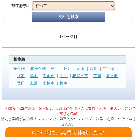
都道府県：
先生を検索
1ページ目
相模線
茅ケ崎
|
北茅ケ崎
|
香川
|
寒川
|
宮山
|
倉見
|
門沢橋
|
社家
|
厚木
|
海老名
|
入谷
|
相武台下
|
下溝
|
原当麻
|
番田
|
上溝
|
南橋本
|
橋本
「創業から22年以上・延べ5.1万人以上の生徒さんに支持される、個人レッスンで
の実績と信頼」
歴史と実績がある個人レッスンで、効率的かつスムーズに語学力を身につけてみま
せんか。
👉まずは、無料で体験したい