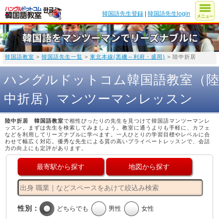
韓国語先生登録
|
韓国語先生login
韓国語教室
>
韓国語先生一覧
>
東北本線(黒磯～利府・盛岡)
> 陸中折居
ハングルドットコム韓国語教室（
中折居）マンツーマンレッスン
陸中折居 韓国語教室
で相性ぴったりの先生を見つけて韓国語マンツーマンレ
ッスン。まずは先生を検索してみましょう。教室に通うよりも手軽に、カフェ
などを利用してリーズナブルに学べます。一人ひとりの学習目標やレベルに合
わせて幅広く対応。優秀な先生による質の高いプライベートレッスンで、会話
力の向上にも定評があります。
最寄駅から探す
地図から探す
性別：
どちらでも
男性
女性