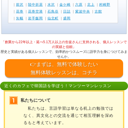
|
前沢
|
陸中折居
|
水沢
|
金ケ崎
|
六原
|
北上
|
村崎野
|
花巻
|
花巻空港
|
石鳥谷
|
日詰
|
紫波中央
|
古館
|
矢幅
|
岩手飯岡
|
仙北町
|
盛岡
「創業から22年以上・延べ5.1万人以上の生徒さんに支持される、個人レッスンで
の実績と信頼」
歴史と実績がある個人レッスンで、効率的かつスムーズに語学力を身につけてみま
せんか。
👉まずは、無料で体験したい
無料体験レッスンは、コチラ
近くのカフェで韓国語を学ぼう！マンツーマンレッスン
私たちについて
私たちは、言語学習は単なる机上の勉強では
なく、異文化との交流を通じて相互理解を深め
るもと考えています。