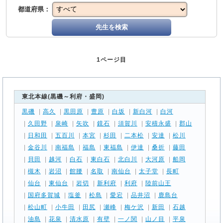
都道府県：
先生を検索
1ページ目
東北本線(黒磯～利府・盛岡)
黒磯
|
高久
|
黒田原
|
豊原
|
白坂
|
新白河
|
白河
|
久田野
|
泉崎
|
矢吹
|
鏡石
|
須賀川
|
安積永盛
|
郡山
|
日和田
|
五百川
|
本宮
|
杉田
|
二本松
|
安達
|
松川
|
金谷川
|
南福島
|
福島
|
東福島
|
伊達
|
桑折
|
藤田
|
貝田
|
越河
|
白石
|
東白石
|
北白川
|
大河原
|
船岡
|
槻木
|
岩沼
|
館腰
|
名取
|
南仙台
|
太子堂
|
長町
|
仙台
|
東仙台
|
岩切
|
新利府
|
利府
|
陸前山王
|
国府多賀城
|
塩釜
|
松島
|
愛宕
|
品井沼
|
鹿島台
|
松山町
|
小牛田
|
田尻
|
瀬峰
|
梅ケ沢
|
新田
|
石越
|
油島
|
花泉
|
清水原
|
有壁
|
一ノ関
|
山ノ目
|
平泉