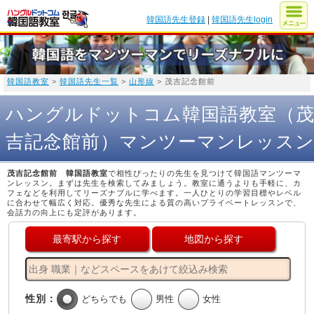
韓国語先生登録
|
韓国語先生login
韓国語教室
>
韓国語先生一覧
>
山形線
> 茂吉記念館前
ハングルドットコム韓国語教室（
吉記念館前）マンツーマンレッス
茂吉記念館前 韓国語教室
で相性ぴったりの先生を見つけて韓国語マンツーマ
ンレッスン。まずは先生を検索してみましょう。教室に通うよりも手軽に、カ
フェなどを利用してリーズナブルに学べます。一人ひとりの学習目標やレベル
に合わせて幅広く対応。優秀な先生による質の高いプライベートレッスンで、
会話力の向上にも定評があります。
最寄駅から探す
地図から探す
性別：
どちらでも
男性
女性