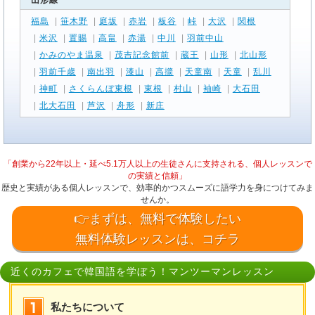
山形線
福島
|
笹木野
|
庭坂
|
赤岩
|
板谷
|
峠
|
大沢
|
関根
|
米沢
|
置賜
|
高畠
|
赤湯
|
中川
|
羽前中山
|
かみのやま温泉
|
茂吉記念館前
|
蔵王
|
山形
|
北山形
|
羽前千歳
|
南出羽
|
漆山
|
高擶
|
天童南
|
天童
|
乱川
|
神町
|
さくらんぼ東根
|
東根
|
村山
|
袖崎
|
大石田
|
北大石田
|
芦沢
|
舟形
|
新庄
「創業から22年以上・延べ5.1万人以上の生徒さんに支持される、個人レッスンで
の実績と信頼」
歴史と実績がある個人レッスンで、効率的かつスムーズに語学力を身につけてみま
せんか。
👉まずは、無料で体験したい
無料体験レッスンは、コチラ
近くのカフェで韓国語を学ぼう！マンツーマンレッスン
私たちについて