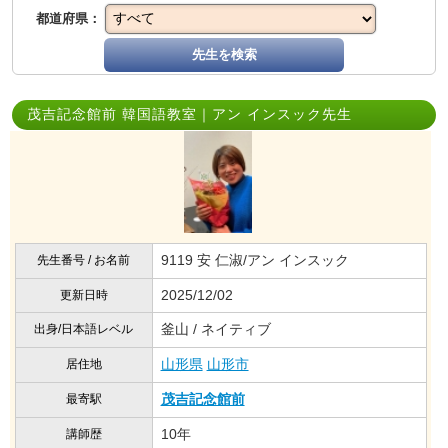
都道府県：
先生を検索
茂吉記念館前 韓国語教室｜アン インスック先生
9119 安 仁淑/アン インスック
先生番号 / お名前
2025/12/02
更新日時
釜山 / ネイティブ
出身/日本語レベル
山形県
山形市
居住地
茂吉記念館前
最寄駅
10年
講師歴