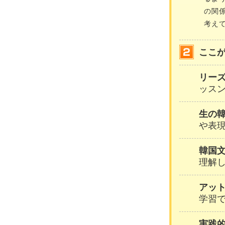
の関
考え
ここ
リー
ッスン
生の
や表
韓国
理解
アッ
学習
実践