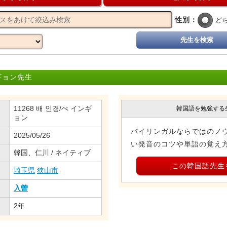
性別：
ど
先生を検索
ギョン先生
11268 배 인경/ぺ インギ
韓国語を勉強する
ョン
バイリンガルならではのノ
2025/05/26
い発音のコツや単語の覚え
韓国、仁川 / ネイティブ
この韓国語先生
埼玉県
狭山市
入曽
2年