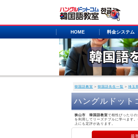
HOME
料金システム
韓国語教室
>
韓国語先生一覧
>
埼玉
ハングルドット
狭山市 韓国語教室
で相性ぴったりの
を利用してリーズナブルに学べます。
上にも定評があります。
最