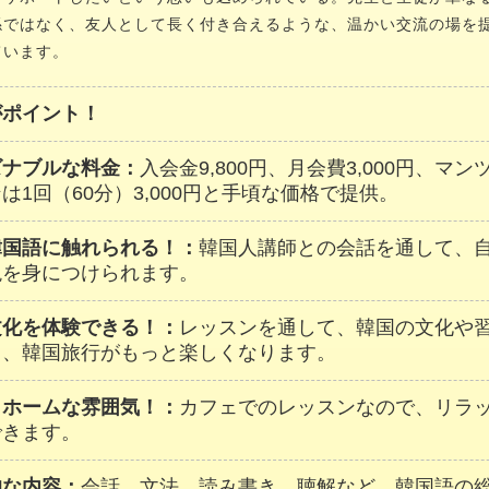
係ではなく、友人として長く付き合えるような、温かい交流の場を
ています。
がポイント！
ズナブルな料金：
入会金9,800円、月会費3,000円、マ
は1回（60分）3,000円と手頃な価格で提供。
韓国語に触れられる！：
韓国人講師との会話を通して、
現を身につけられます。
文化を体験できる！：
レッスンを通して、韓国の文化や
し、韓国旅行がもっと楽しくなります。
トホームな雰囲気！：
カフェでのレッスンなので、リラ
できます。
的な内容：
会話、文法、読み書き、聴解など、韓国語の