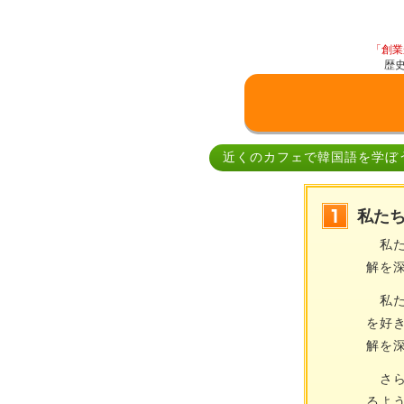
「創業
歴
近くのカフェで韓国語を学ぼ
私た
私た
解を
私た
を好
解を
さら
るよ