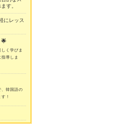
べます。
軽にレッス
🌟
楽しく学びま
に指導しま
で、韓国語の
ます！