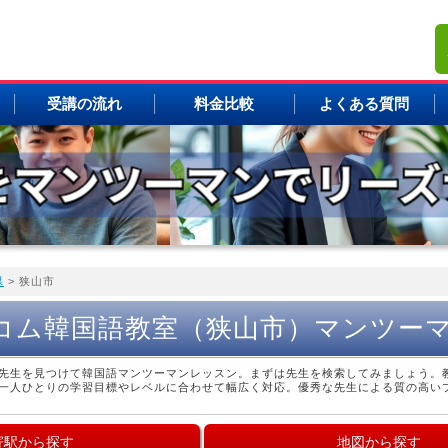
受講の流れ
料金比較
よくある質問
県
> 狭山市
コム韓国語教室（狭山市）マンツー
先生を見つけて韓国語マンツーマンレッスン。まずは先生を検索してみましょう。
一人ひとりの学習目標やレベルに合わせて幅広く対応。優秀な先生による質の高い
寄駅から探す
地図から探す