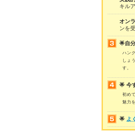
キル
オン
ンを
🌟自
ハン
しょ
す。
🌟 
初め
魅力
🌟
よ