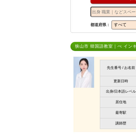
都道府県：
狭山市 韓国語教室｜ぺ イン
先生番号 / お名前
更新日時
出身/日本語レベル
居住地
最寄駅
講師歴