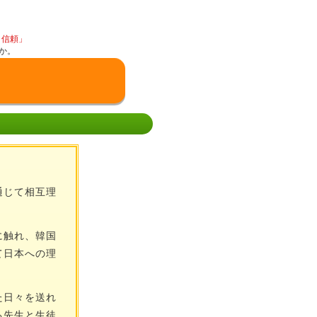
と信頼」
か。
通じて相互理
に触れ、韓国
て日本への理
た日々を送れ
る先生と生徒