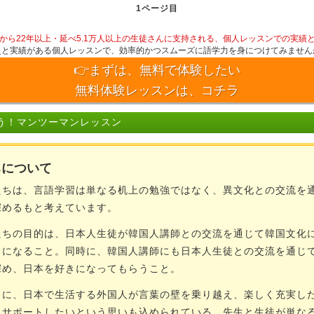
1ページ目
から22年以上・延べ5.1万人以上の生徒さんに支持される、個人レッスンでの実績
史と実績がある個人レッスンで、効率的かつスムーズに語学力を身につけてみません
👉まずは、無料で体験したい
無料体験レッスンは、コチラ
う！マンツーマンレッスン
ちについて
ちは、言語学習は単なる机上の勉強ではなく、異文化との交流を
深めるもと考えています。
ちの目的は、日本人生徒が韓国人講師との交流を通じて韓国文化
きになること。同時に、韓国人講師にも日本人生徒との交流を通じ
深め、日本を好きになってもらうこと。
に、日本で生活する外国人が言葉の壁を乗り越え、楽しく充実し
うサポートしたいという思いも込められている。先生と生徒が単な